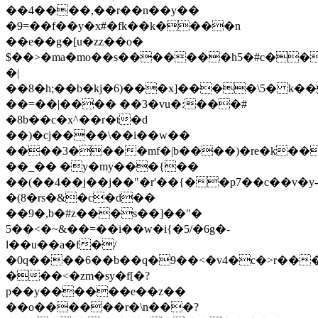
��4����,��r��n��y��
�9=��f��y�x#�fk��k����n
��e��g�[u�zz��o�
$��>�ma�mo��s�������h5�#c��
�|
��8�h;��b�kj�6)���x]����\5� k
��=��|���� ��3�vu�:���#
�8b��c�x^��r�t�d
��)�cj����\��i��w��
����3����mf�|b����)�re�k���
��_�� �y�my���{��
��(��4��j��j��"�r'��{��p7��c��v�y-
�(8�rs�&�c�d��
��9�,b�#z���s��]��"�
5��<�~&��=��i��w�i{�5/�6g�-
l��u��a�f�/
�0q����6��b��q�9��<�v4�c�>r��
���<�zm�sy�f[�?
p��y������e��z��
��o������r�\n���?