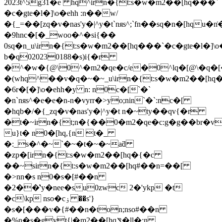
2023t^5g31�e hq^irn�{t:s�w�m2��[hq���`
�c�gte�l�]\o�ehh :n��w/
�{_=��[zq�v�nas'y�|^y�t`nяs^;`fn��sq�n�[hqu�
�9hnc�[�_woo�^�si{��
0sq�n_u\irn�{t:s�w�m2��[hq���`�c�gte�l�]
b�q020230188�s)i{�r
�^�w�{@\0^�m2�qe�c/e�0^lq�[@\�q�
�(whq^��v�q�~�~_u\irn�{t:s�w�m2��[hq
�6r�[�]\o�ehh�y n: n0c�[`�`
�n`nяs^�e�e�n-n�vyrr�>yo;nin`�`:nc�[
�hqb�/�{_zq�v�nas'y�|^y�t n�~ty��qv{�r
�t�~irn�{t;n�{��0�m2�qe�c:g�g��br�v
u}t� n0�[hq,{n t�_
�:_s�^�~`�~�t�~�~aƌ
�zp�[irn�{t:s�w�m2��[hq�{�c
��~sirn�{t:s�w�m2��[hq#��n=��[
�>nn�s n0�s�[#��n
�2��͑'y�nee�su0zwc 2�'ykp �t
�c\kp nso�cۏ ��s'}
�s�[���v�{#��n�ton;nso#��n
�%n�s�gyt{|�m2��[hqݏ�ll�:n