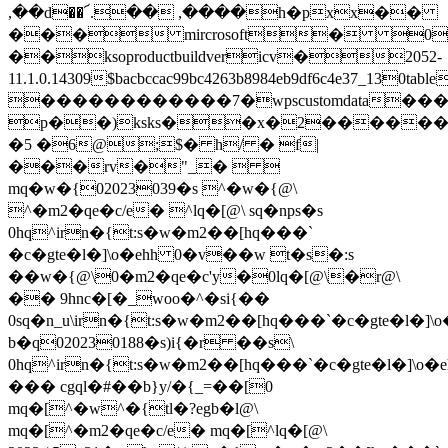
,��d��՜.�� ,����h�pxx��
��� mircrosoft� 0
��ksoproductbuildvericv�2052-
11.1.0.14309$bacbccac99bc4263b8984eb9df6c4e37_13
������������7�wpscustomdata
p��)ksks��x�2�����
�5 �6@;$� h/ � f|
���rv�"_�  
mq�w�{02023039�s ^�w�{@\
^�m2�qe�c/e� ^lq�[@\ sq�nps�s
0hq^irn�{t:s�w�m2��[hq���`
�c�gte�l�]\o�ehh 0�v��w t�s�:s
��w�{@\0�m2�qe�c'y�0lq�[@\�r@\
�� 9hnc�[�_woo�^�si{��
0sq�n_u\irn�{t:s�w�m2��[hq���`�c�gte�l�]
b�q020230188�s)i{�r ��s\
0hq^irn�{t:s�w�m2��[hq���`�c�gte�l�]\o
��� cgql�#��b}y/�{_=��[0
mq�[^�w^�{tl�?egb�l@\
mq�[^�m2�qe�c/e� mq�[^lq�[@\