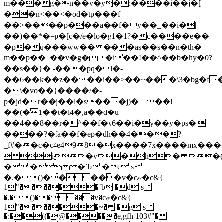
m���g�n��v�y�:����i��j�[
��n<��<�od�tp���f
��>����p���a��f�y��_��i�|
��)��*�=p�[c�/e�lo�g1�1?�c����e��
�p�q���ww�� ���as��s��n�th�
m��p��_��v�g��i��!��^��b�hy�0?
��s��}� -���pq�l�-
��6��k��z����i��>��~���\3�bg�f
�\�vo��}����/�-
p�jd�r��j��l�s���j)���!
��(�1��t�l4�,a��d�u
��4��8��r�^��f�v6��i�y��y�ps�|
����?�fa��f�ep�dh��4���?
_f#��c�c4e498�x����7x����mx�����
 i�v�h� �
� ��`b �c s
�.�()�����v�cޏ�c&{
1"������`b �d s
�.�()�����v�cޏ�c&{
1"������~� �g s
�:��((�@�����e,gfh 103#"�