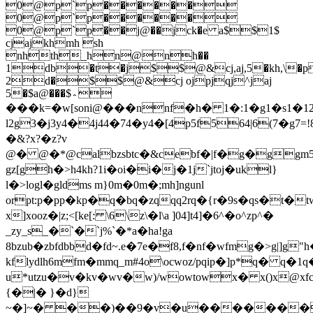
1�:1�g1�s1�1
l2g3�j3y4�4j44�74�y4�[4p5f564|6(7�g7=!
�&?x?�z?v
@� @�*@calbzsbtc�&cebf�|f�g�ggm5
gz[gh�>h4kh?1i�oi�i�j�1j`jtoj�ukl}
l�>logl�gldms m}0m�0m�;mh]ngunl
orpt:p�pp�kp�q�bq�zqqq2rq�{r�9s�qs�t�t
x]xooz�|z;<[ke[: \6\z\�l\a ]04]t4]�6^�o^zp^�
_zy_s_�`�`j%`�*a�ha!ga
8bzub�zbfdbbd�fd~.e�7e�f8,f�nf�wfmg�>g|]g"h�
kflydlh6mfm�mmq_m#4o\ocwoz/pqip�]p*q� q�1q�
u*utzu�v�kv�wv�w)/wowtowx� x()x@x
{�|� }�d}
~�]~� ��)��9�v�u�������