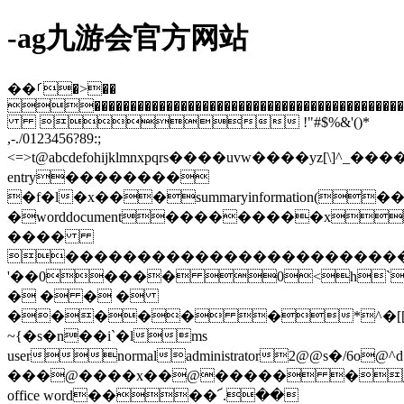
-ag九游会官方网站
��ࡱ�>��
�����������������������������������������������
 !"#$%&'()*
,-./0123456?89:;
<=>t@abcdefohijklmnxpqrs����uvw
entry��������
�f�l�x���summaryinformation(��
�worddocument���������x
����
�����������������������
'��0���� 0<h`
� � � �
����� �*^�[[20
~{�s�n��i`�lms
usernormaladministrator2@@s�/6o@^d
���@����x��@����� �m
office word����՜.��