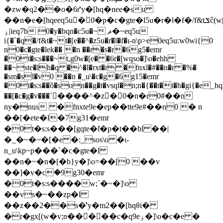
�zw�q2��o�6r͑'y�[hq�nee�su
��n�e�[hq
eeq5u�0͑�p�c�gte�l5u�r�l�f�/f&tݏĉ(w|i�h��0qq(up�s��n�s0w n�[js0w n�[i{�[�qlqqq:s�w\p>e�/f&tx[(w5u�r�l�f�ݏĉ
ۏ|ieq7b 0�y�bqn�c5u�~ ޘ�~eq5u
i{�`�q�/f&t�~t�[e��^�z5u�r�l�f�ɩ-n\p>e0eq5u:w0wi{0
n0�c�gte�lek�� �n ��r�s�r�6g5�emr
�0t�s:s���~t,g0w�[e� �6r�[wqso�]\o�ehh
��~ste�lh�q �^�l�rxt�r �fnxl�#��n�r �%�
�sm�sl�v0 ��n �_u\�c�g�6g15�emr
�0t�s:s��ǒ�son��g�t�vsql�n;n�{��t�t�h�gi{�e_hq
��[�c�g�v���`����^�z�0�n�r0#��n
ny�nus �fnxte9e�ep��tte9e#��n0 � n
��[�ete�l�7g31�emr
�0t�s:s���[gqte�l͑�p�t��bl ��|
�_�~�~�[�e �:_sos\o �ɩ-
n_u\kp~p���`�c�gte�l
��n�~�n�[�b}y�]\o=��[0 ��v
��]�v�cؚ�9g30�emr
�0t�s:s����w;`�~�]\o
��vs�~��zp�l
��z��2��s�͑'y�m2��[hqθi�
�r�gx[(w�v;n��� ��c�q9eۏ�]\o�c�e �