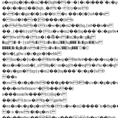
n�eephq�[�u�m2��[hqθi�r�~�{�c�t���`�c�g
��c�r�m2��[hqb_�rc�~t}y�su\0
�v0�c�gte�l�]\o��bl �n ��s�[�]\o#��n
�fnxl�#�r�]0���s�[irn
g�ron/firn�{t:s�w�q�m2��[hq,{n#��n�n
��_{��b}yirn�{t:s�w�m2��[hq���`�c�gte9
�t0wirn�{t;n�{�蕁�o t�m2�qe�c:g�g
�qq t�~�~}yirn�{t:s�w�m2��[hq���`�c�gte�l�]\o
����[�c�g�q�virn�{t:s�w�m2��[hq���`�
�6r�[,g0w:s�c�gte�l�ehh
�fnx͑�p�]\o�n�r0te9e�ep�0te9e#��n�t�vsq�
�nx�o�]\onb�[_u\0lq�[>m�q@b��eqr�s%c�n�
��y�gm�tzp}y�m2��[hq���`�c�g�]\o0
��n
�zwc�z�g�z9e0���g��9e0t�s:s�c�g�q�v
��s�ete9e0rmov^�[b��s��[
n���zsste9e���r{|㉳q�v
��[�eclrcw�r0p�gte9e
�nx�o�c�g�q�virn�{t:s�w�m2����`te�lhq
� n �zwc�|�q�ev{
��o��te9e=��[0t�s:s���[gx$r�m2��[hq