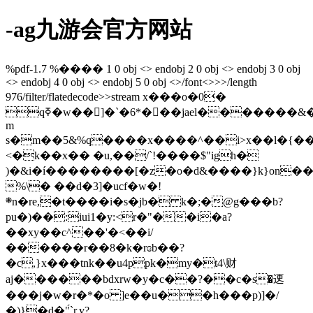
-ag九游会官方网站
%pdf-1.7 %���� 1 0 obj <> endobj 2 0 obj <> endobj 3 0 obj
<> endobj 4 0 obj <> endobj 5 0 obj <>/font<>>>/length
976/filter/flatedecode>>stream x���o�0�
qߧ�w��]�`�6*���jael�������&�b�5�&zr�>��}v�p�ι����!8�
m
s�m��5&%q����x����^��i>x��l�{��
<�k��x�� �u,��/`!����$"igh�
)�&i�í��������[�z�o�d&����}k}on��
%\� ��d�3]�ucf�w�!
܍n�re,�t����
i�s�jb� k�;�@g���b?
pu�)��:iui1�y:<r�"��i�a?
��xy��c^��'�<��i/
������r��8�k�rɞb��?
�c,}x���tnk��u4ppk�my�t4\财
aj������bdxrw�y�c��?��c�ѕ�䢚
���j�w�r�*�o ]e��u��h���p)]�/
�)}�d�"́`r.y?