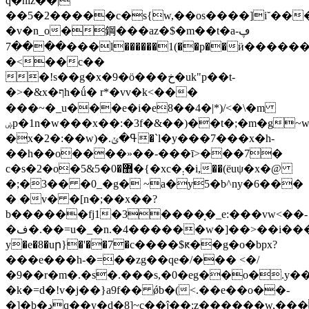
q�niz��|
��5�2�����c�s{w,��os����]i˘��
�v�n_o�鋼���az�$�m��t�aڥ-
����7���l������1(��p��ӥ������8
�<��c��
�!s��g�x�9�ö���خ�uk"p��t-
�>�&x�ףh�ǘ� r*�vv�k<���
���~�_u���e�i�e8��4�|*)/<�\�m
ۻp�1n�w���x��:�3f�&��)��t�;�m�g~w|g�u�-
�x�2�:��w)�.ߟ�ݵ�`l�y���7���x�h-
��h��o����»��-���ī>���7�
c�s�2�o�5&޻�0�5�{�xc�܄�i,��(ёuψ�x�@
�;�3�� �0_�g� ~a�y5�b^ny�6���
� �v� �[n�;��x��?
b������fj1�3����͔�_e:���vw<��-
�ف�.��=u�_�n.�4������w�]��>��i����l�c�~��i[)�ڦrw�e�
y�e�8�uր}�'��7�c����$ԟ��g�o�bpx?
���e���h-�=��zg��qe�/��� <�/
�9��r�m�.�s�.���s,�0�eg��o�.y�
�k�=d�!v�j��}a9f�� ǿb�(<.��e��o��-
�]�b�دq��y�d�8]~c��ĵ��:z������w,������