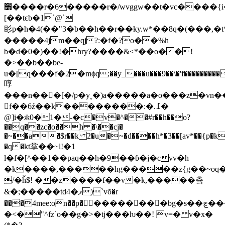
׻����r�6�����r�/wvggw��t�vc����{i�\�u^�w�r���}
[��tͼb�1`@`
䀐p�h�4(��"3�b��h��r��ky.w*��8q�(���,
�����4jm��qj?:�f�?o��%h
b�dֺ�0�)��!�hry?����&<*��o��!
�>��b��be-
u�[q���f�2�mϕq;��y_���u���9��\�'f���������
啍
���n���[�/p�y˳�)a�����a�o���z�vn��
f��6ź��k��������:�.߁�
@]i�ӝ0�1�-�c�v�^��#r��h��o?
��q��zc�o��h �\��cj�
�~��a�$r��k 2�u�~�d����h*�3��[av*��{p�k��
�q�kt掌��~l!�1
l�f�[^��1��paq��h�9��ɓ�j�cvv�h
�k����,�����hg�����z{g��~oq
/�ȟ$! ��z����f��v�k,�����츜
&�;�����td4�ފ)`võ�r
���4mee:on��p���������bg�s��ڃ������[p��;y3�rrr�u�cu
�<�"^fz˺o��g�>�tj���ƕ��! v=� v�x�