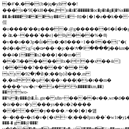
�#'�,��{b�jq�y|b'��!
���n�'9ξ�kl8��ܧj)o�z�5�����f�oc�p�h�g�]�%x���>��f�9�io�}
��.�e����8���uy��#c�~ftפ�{�1�a��k��<�o�{�]ķ����.�ki��sj�r��kl
侸
�o����'��џ����.@g������6�ǘ�҆t�g�
� ۘdܧ�~���`��e}�0ș���%�쓱
�v��o��3p�ǘi�n�;�8���>1��ߦ��{"�(
�d�s�r cgۜ>q�൙��<�p:��\۹�9����ѯ��knt�
��4�}���x2���}�l�m�
��7l������8x�i��x��4r]
{����7�����"�� �
xy�9ߥ�(�2/ׇ�;��fp}ؓd���,m
�,�nd�qa�(��>���|�s�r��m�
����^uw�c=�ѧ�)\x����l�km,��}
��wo-
��%�y���ɖh�,ǚۓgte� x8n=����e��,wr�d���q.;�ř����>�����g���ez���#r'���<��y5v�z��p�θ2x�kz�~3��ܓ���khwley�`�����v/
�ör��z<�'y���ys��z�2����
�����y����.=�|�{�}�먪
�~�t��▪�c6�v�{�x<�;���řpnx��`�w1t�yܐ�>��o�mż��}s�
���-� g��@���!
ы�8�d�b�wq�kr����5�g�:.=j8�l��m��}\>��erna=�