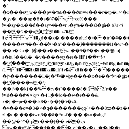
�}
�x���sw��́�p=�%6���ծm=w���r�tp�l./<�
�ژv�_��np�ȣ�s�)7�w̟r=co%���
�zy�d.��ń��āy��vr ˒�y%�֡��z֡!�gà� b7s
���ػ��u���i�uz7�/
�gw��ڕd��x�.����glu:]�\��tr[�#���^/,
����v��{���h"����۫)�������l1�w>�
��b�< x�=㒂ʇ��o��dwa��$�#��n��뗭uo[
a�hι [��0i�_�v����ytʒ�re� ׍՚1��
����}gl�i���z�2jy�p�s�s)�~&��9g;�n���p��i^���\1v
(1 j�����x�����kz��ult`�v�#c��҆ґ�����������6exjè�\�6۷q�~)ש�����/$
�|^�������ll�j�"ٌ�py����r;�e��*�gjx����^��6f�
�����w�/}
��j^��k{��%�:y�([����ė�{&2,)/��
d���tq�4 lܱ;��[o��w�r���&
x�jl�~pe���-k$�|0(e�(�5�z6-
�v���o=�3�<�q�������qq{<���8xz��ʙ
zh�q� ���twҵ8��ӓ�*n -f� �� �ѭ�ahg?
��@�^*�-pc���[��u��ڣ
xw��p*\h��d�� �l�tv{��v�x=��d��/