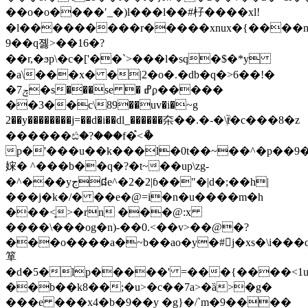
��o�o����ʹ_�)l���l��#杍����xl!
�l���������r�����xnux�{����m
9��q졣>��16�?
��r,�ϧp\�c�['��`>���l�sq�$�*y
�a\���x� �|2�o�.�db�q�>6��!�
�ݼ7�s���se � ߝϼ�����
��3��c\89��uv�i�~g
2��y��������j=��d�i��dl_������㚓��.�-�\ⱦ֮�c���8�z
������ඪ�?���f�֩<ޯ�
p�'���u��k���l�0t��~��^�p��9
㛽� ^���b��q�?�t~��up\zg-
�^���yج៨e^�2�2|ɓ��"�|d�;��h|
���j�k�/� ��e�@=i�n�u����m�h
���<̨>�rn ���@:x
����\���og�n)-��0.<��v>��
@�?
���o����a�~b��ao�y�#󼲪j�xs�\i��
箪
�d�5�lp�����' =���{����<1u�
��b��k8��;�u>�c��7a>�ȁ>�g�
���e ���x4�b�9��y �g}�/`m�9����