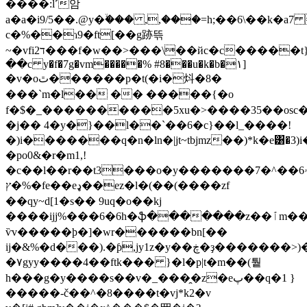
����:l˹암
a�a�i9/5��.@y�ۙ��� ,,���=h;��6\��k�a
c�%��ɿ9�ft[��g跡뜪
~�vfi2ד���f�w��>���\��йc�c�����t}&>զ��˰
��c y�f�7g�vm�����% #8���u�k�b�۱]
�v�oٿ������p�t(�i�炓�8�
���`m�l�� �� �����{�o
f�$�_����������5xu�>����35��osc�
�j�� 4�y�}��l��`��6�c}��l_����!
�)i�������q�n�ln�|jt~tbjmz��)*k�e͸�
�po0&�r�m1,!
�c��l��r��t
3���o�y�������7�^��ۥ6�������ĸ�����m��2?
ץ�%�fe��eډ��ez�l�(��(����zf
��qy~d[1�s�� 9uq�o��kj
����ijj%���6�6h�ֆ�������z��ٱm��ϥ3�w���lcm8/
ѷv�����ϸ�]�wr������bn[��
ij�&%�d���).�ƥ,jy1z�y��ڿ�
�٧gyy����4��ftk��� }�l�p|t�m��(퉡
h���g�y����s��v�_���̯�z�eپ��q�1 }
�����-č��^�8����t�vj*k2�v