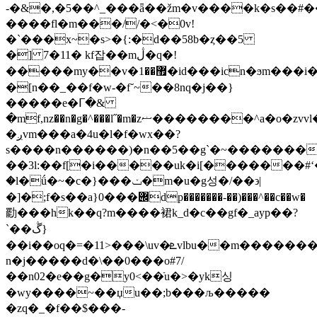
-�&�,�5��^_���ǟ��žm�v����k�s��#
����fl�m���//�<�0v!
�`���x~�s>�{:�d��58b�ȥ��5
�] 7�11� kf잡��mڷ�q�!
�����my��v�޿��1�id���icn�ϧm���i�[�a{o�}2zl��e{58����гm�����mk��2�p�^wlޖ�ƶ�ky3r�n�,߶-
�[n��_��f�w-�f˘~��8nq�j��}
�����e�ᒥ�&
�mf,nz��n�g�^���l˝�m�zޟ��������^a�o�zvvl�/
�ږvm���a�4u�l�f�wx��?
s����n������)�n��5��g`�~�������o
��3l:��f[�i�����uk�i[�������#
�l�ǘ�~�c�}���ݖ�m�u�g성�/��϶|
�]�;f�s��a}0���݌dp�������-��)���^��c��w�
㔥���һk��q?m����裙k_d�c��gf�_ayp��?
`��ڴ}
��i��oq�=
�11>���\uv�ܧvlbu��m�������`��j�a�a>꟰��1w�o�6��?
n�j�����d�\��0���o#7/
��n02�e��g�y0<��ֿu�>�yk싱
�wy����~��џu��;b���љ�����
�zq�_�f��$���-