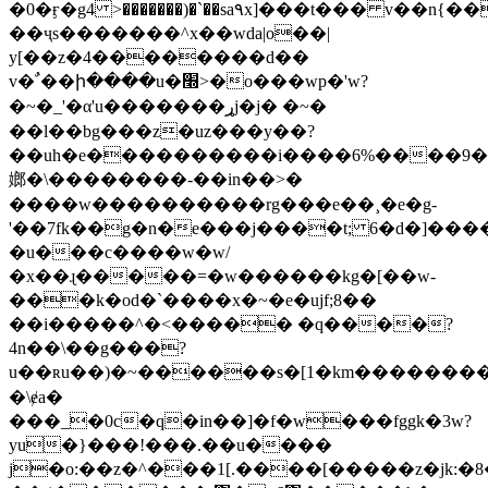
�0�ӻ�g4 >�������)�`��sa۹x]���t��� v��
��ҷs�������^x��wda|o��|
y[��z�4��������d��
v�ﹲ��ի����u�׭>�o���wp�'w?
�~�_'�α'u�������ړj�j� �~�
��l��bg���z�uz���y��?
��uh�e����������i����6%����9�
嫏�\��������-��in��>�
����w����������rg���e��¸�e�g-
'��7fk��g�n�e���j����t; 6�d�]���
�u���c����w�w/
�x��ɻ�����=�w������kg�[��w-
���k�od�`����x�~�e�ujf;8��
��i�����^�<����� �q����?
4n��\��g���?
u��ʀu��)�~������s�[1�km��������l�1�`
�\ɇa�
���_�0c�q�in��]�f�w���fggk�3w?
yu�}���!���.��u����
j�o:��z�^���1[.����[�����z�jk:�