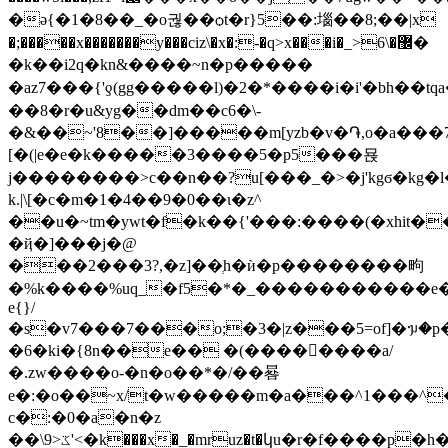
�ǝ{�1�8��_�o궎��ѻt�r}5��:堖��8;��|x
�;�����x�������y���ciz\�x�:-�q>x���i�_>6\�޼�
�k��i2q�kn&����~n�p�����
�az7���{'ƍ(gg�����l)�2�*����i�i'�bh��tqa���j������{�i����w5��ݯo_�g�
��8�r�u&yg��dm��c6�\-
�&��~'8
��]�����m[yzb�v�֏,o�a���7�
[�(|e�e�k�����3����5�p5��
�묝
j��������>c��n��?u[���_�>�j'kgϭ�kg�l�ry�
k.|\[�c�m�1�4��9�0��ι�z^
��u�~tm�ywt�f�k��{'���:����(�xhit��ۺ��'g�4ug������vܛ$�ig{{�с�#gn��n�jw���pbbb����,�m
�ҋ�]���j�@
���2���3?,�z]��ְh�ѝ�p��������㽛
�%k����%uq_�f5�*�_�����������e
e{}/
�s�v7���7���o;�3�|z���5=of]�ᥭ�
�6�ki�{8n��e�� �(����񅬹����a/
�.zw����o-�n�o��*�/��晷
e�:�o��~x/t�w�����m�a���^1���^��
c�:�0�a�n�z
��\ػ<9'<�k���x�_�mruz�t�կu�r�f����p�h�^�������n��~�t[rq��y"6����q�z����d�yrt6'���rښ�m�']