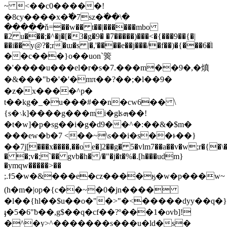
~ <��c0�����!
�8cy����x�߱�7sz�߳��\�
�����ň=��w�� t��|������mbo
�2 u���;�^�j�[�3�g�9� �7�����)���<�{���9��{�|
��i��y@?�;r�ɯ�s |�,'����e��j���/�f��)�{���6�ׄl
��c���}o��uon`䈿
�'����u���el�r�s�7.���m��9�,�燌
�&���"b�'�'�mπ��?��;�l��9�
�z�x����^p�
t��kg�_�u���#��n�cw6�� \
{s�܈k]����g���mi�gʪܗ��!
�t�w]�p�sg��i�g�d9��^�:��&�$m�
���ew�b�7 <��~\s��i�s��ͱ��}
��7j[���x����,��oe�]2��g� 5�vlm7��a��v�w;r�{
� �;v�;`�� gvb�h� /�"�j�t�%�.[h���udm}
�ymqw�����>��
;.ϯ5�w�&���e�cz����ӄ�w�p���w~
(h�m�|op�{c��~�0�jn����
�l��{hl��$u��o�"�>"�<�����dyy��q�}
ֈ�5�6"ƀ��,g$��q�cf��?º���1�ovb]!
�^�y>^�������s���u�ld�s�