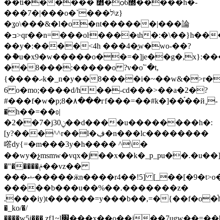
��ti������ ߻�ѻ6޽�����h�-
���7�|���o�`���ל\z}
�ʓo\���&�l�o�nt������|���論
�ߏ>qr��n=���oŀ����ɩh�:�\��}h���b�����s�=��s;���ڧ���a��ƭxܙ��ʂm͓�}
��y�:����<4h ���4�̭w�wo-��?
�ު�u�x9�w�����o��=؜�]je��g�,x}:������t��e�������8�n�f�"�%�,�����8�n?g�����(m�qg`l����v7>t�k�}
��8���:�����o ?v�o՟�t,
{����ޙk�_n�y��8����i�~��w&�>r��o�?
6 o�mo;����d/h��-cd���>��a�2�?
#���f�w�p;8�٨���гf���=��#k�]��֡��й¸-
�h��=��ʚ|
�2��7�j3ݧ0��d����u��������h�:
[y?���^^r��l�ڣ�n���lc��������
㗳dy{=�m���3y�h���� ^\�
��wy�չmsmw�vqx�j��x��k�_p_pu��.�u��]j�ٽkݫ�}5�{j0&�(97��a\
�"�����ݥ��vz��
���ޝ�����ӝn����r4��!5] [_��[�9�t>o�_�ߪzϋ��`����vg����}
�����b���u��%��.�������z�
.���iy)t������=y���b��,=�{��f�o�֗
�_ko/�/
����w5i���,zf1~l׌���x��o��j��7ugw��=��by��qv�9��ӝa�y�����j�۝�g6��&��q��{����{�gѓ��β�n��o߻qȴ�ּ�����nkۙ�nc�j�>��w��.��k:}c����g�h͢��~��g����p���﹧�7j��yݖf��s�x�`