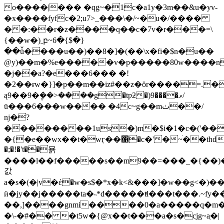
o����|��� �qg~�1c�a1y�3m��&u�yv-
�x����fyfc�2;u7>_���\�/~�u�/����
��:��r�z����q��c�7v�r���=\
{��w�)ˍբ~6�{$�}
��ǚ����u��)��8�]�(��\x�fi�$n�u��
@y)��m�%e�����v�p�����80w����nn��^"ߣ�x�un�g�t^o�dy��ޣm�
�j��a?�e���6��� �!
�2��ɍw�}]�p��m��iz#��z�ŏr����=.�
ą9��9�݆��>����g�tƿƻ�)9����ވ/
ū���6���w���� �4c~g��mٺ��/
ǌ�?
��������1us�)m�$i�1�c�('��
�{�e��wx��t�wӷ��΁�c�'�~ׄ��thd��
�;�!�'t��묡
����l��f�����s��m9��=���_�{��)
갌
a�s�(�|v�έ�w�s$�*x�k<&���]�w��g<�)�
ӥ�jy��j�����ta�˵*d�����tͣl���t���.~fy
��,]����gnmi����0�a�����q�m��
�\-�#�� �t5w�{@x��t���a�s�cjg~a̹�|