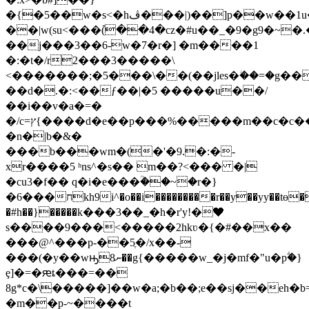
�{�5��w�s<�hڤ���|)��]p��w��1u�o�cmix�t<�5�c�c���u��m�h��}
��|w(su<���߫(��4�cz�#u��_�9�g9�~�.
��j���3��6-w�7�r�] �m����1
�:�t�/r2���3�����\
<�������;�5���\��(��jles�ؗ��=�g�
��d�.�:<��ƒ��|�5 �����u��/
��i��v�a�=�
�/
c=ץ{����d�e��p���%�����m��c�c����z�[���vyϋ<���o�׈r���̉olw9f'}n�o������e݂m�-
�n�|b�&�
���b���wm�(�'�9.�:�-
xr����5 ʰns^�s�� m��?<��� �|
�cu3�f�� q�i�e���ؒ��~�r�}
�6���חkh9i^�o��i���������r��y��yy��tɵ��&�/
�#h��}�����k���3��_�h�r'y!�❤
s����9���<�����2hkʋ�{�#��x��
���@^���p-��5ֶ�/x��-
���(�y��wԣނ8��g{�����w_�j�mf�"u�pؖ�}
ȩ]�=�ԙȶ���=��
8g*c�\�����]��w�a;�b��;e��sj��eh�b
�m��p-~����t