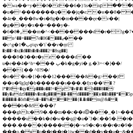
�wa��=y��f�d��6�}!is�nբ��'�
�u
�^�������q���jq�e; �н��8� �|
�4e�_���8w�s�8g�i�m����ęe�v��|
�g�i�y�x��=���y�-
�6�ؠ�8��m�^<�������d�r�!g�7��1���v�8a&�8����\��rrϡ)o�^8]��������>yveƿd
��n^��=���7e�06����ޖ���
�c^g�ب�1p\qv�'i`��v�ܸm\
�ƽ��>�x(�d��h�r�s���2^�8sg��]
���8�3��r�ye����d��
u�e��4�^h=��� پ�k�g�yi� g.�3=<�]��/
��{�� ^0?9�/
�n�˘�u�{l�r��12�����&�g>��|f
��o�ϥg]qf�b������s���.�f|xτ��'t� ?
l*�9f=�qy�p���o��!=�p 7�v�\�ï �b���8��/
��y�aǳ9����v�m�g��l���˶��d������)e��h���*��5p
�i���i�-�ŏrh�u�~��%���l��{�.�r��m@&��ְ
���b�&9���?̔
���ghh;�/9�.��m��c��s⓺���_�1~���g
�����u��k�d�w��q@�a�`3�/.��5�.�t
���.����(����n�j�~w9�c�x��r�z�9�
���o.�ҹ�o��t��t�}iw��d��v��a�~&�