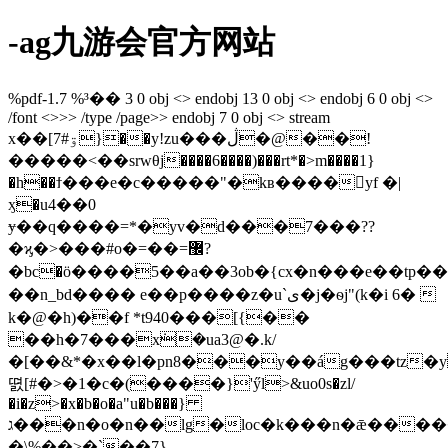
-ag九游会官方网站
%pdf-1.7 %³�� 3 0 obj <> endobj 13 0 obj <> endobj 6 0 obj <>
/font <>>> /type /page>> endobj 7 0 obj <> stream
x��[ۊ#7}��y!zu���ڷ�@��!
�����<��srwθj����6����)���rt*�>m����1}
�h��ϯ���e�c�����"�kʙ����yf �|
ӽ�u4��0
ɏ��q����=*�yv�d���7���??
�ϗ�>���#o�=��=޼?
�bc�ӧ����5��a��3ob�{cx�n���e��tp�
��n_bd���� e��p����z�u`ی�j�ѳj"(k�i 6� 
k�@�h)��f *t940���[{��
��h�7���x݁�ua3@�
.k/
�[��&*�x��l�pn8���y��ág���tz�y
뗤[#�>�1�c�(����}'ӳl>&uo0s�zl/
�i�z>�x�b�o�a"u�b���}
ג���n�o�n��lg�loc�k���n�ǣ������7ч�υ�j��2c�?
�\%��>�`��7}