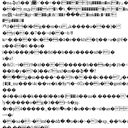
�nܬֆz5��`j׉˄'��=��l���[6j����m�m]�yؾ��shkw����e{e^b�
��rˏmێit��v�۱�۱ˬ�t��������y��na]եu��z��?
me䰭 =4m�gt~f���q�:&':!��۶���z�mk��c�^��?
�p���i3�
癶|f��l�fg��m�s϶ۺk����a���]�
�y(��.�7��>d� �~bㅱ
ʨ=�;���'�c��i�ӑ�e��klx�fj��>a�@
u��4�6 ��o�
i��h���j���8d��h��x����sd�\}�
x�a?
�&/.~i�}9�id��������h��n�p�}b�<
��lh�y�?�]��e7uxf�m��ֆ� �?
���g�m����^��9v����c���7ڗ���b�8��z��j��<�i��lʺ�ޔ�{9..
{�[�_mz���\4c��ve�k�$y*i�~0z��ɂ��gm6�z
���
�4��eä��k���ī��n�]��l4��ua�.�����'
ݳy�j����o�g�3��t~h�jq-
�r�p4�����_��b\߬�o�{�a��v�>sl�аn�
~=�/
��xa�>�mf��dձ�.�o�s�>�3�xp_��%�v
��.���54�