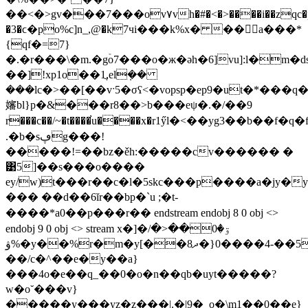
��<�>gv���7���ov۷vh�#�<�>����i��zqc�p
�3�ϲ�po%c]n_,@�k7чi���k%x� ��a���*
{qf�=7}
�.�r���\�m.�gۡo7���o�ж�əh�6]vu]:l�m�d
��]!xp1o��1ֲ,elܼ��
���lc�>��[��vˑ5�σʕ<�vopsp�ep9�ut�*���
嬸bl}p�&���r8��>b���eψ�.�/��9
r���c��/~�t����̕u����x�r1ӳl�<��yg3��b��f�q
.�b�sڥg���!
�����!=��bz�ěh:�����cv������ �
͹5]��s���o����
ey/w)t���r��c�l�5ѕkc���p����a�jy�y�
��� ��d��6ĭr��bp�`u ;�t-
����*a0��p���r�� endstream endobj 8 0 obj <>
endobj 9 0 obj <> stream x�]�ۊ�0��<�/
ۋ%�y��%r�m�y[��8ދ�}5��-4����0m���t�.k���܆c^��e�|
��/c�^��e�y��a}
���4o�e��q_��0�o�n��qb�uyt�����?
w�o˘���v}
�����y���yz�z���|.�|9�_o�\m1��0��e}