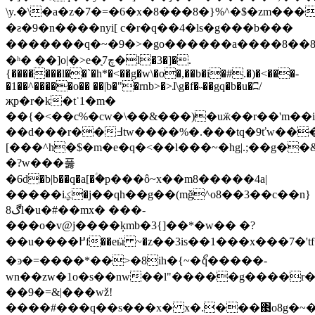
\y.�\�a�z�7�=�6�x�8���8�}%^�$�zm����
�ƨ�9�n����nyi
[ c�r�q��4�ls�g���b���
�������q�~�9�>�gο������a����8��8
�ʰ� ��]o|�>e�֛7چ�l�3�]�.
{�������l��`�h*�<��g�w\�o�,��b�i�#.�)�<���-
�1��^�����o�� ��|b�"�rnb>�>ɺ\g�f�˵��gq�b�u�ʭ/
җp�r�k�tʾ1�m�
��{�<��c%�cw�\��&���)�uӝ��r��'m��
��d���r��߃tw����%�.���tq�9ťw���3m|p��ֺ�[��d����j�4}&�z*�<���ݦx�a��x��x�|jcל��s��2�����h�7�er�_�����&
[���^h�$�m�e�q�<��l���~�hg|.;��g�
�?w���풇
�6d�b|b��q�a[�ؑ�p���ô~x��m8�����4a|
�����iؼ�j��qh��g��(mǧ^o8��3��c��n}
ڰ8l�u�#��mx� ���-
���o�v@j����ķmb�3{]��*�w�� �?
��u����߂f��eӹ ~�z��3is��1���x���7�'tf�҆�������������/
�ͽ�=����*��>�8ih�{~�ޯq�����-
wn��zw�1o�s��nw��l"�����g����r
��9�=&|���wž!
����#���q��s���x� x�.���΃o8g�