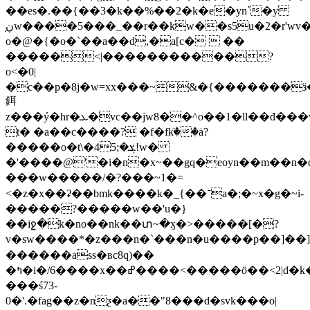
��es�.��{��3�k��%��2�k�e�yn`�y
̣ڹw����5���_��r��kw��s5u�2�r'
o�@�{�o�`��a��d,�a[c�  ��
�����<|�����������
?
o<�0|
�c��p�8j�w=xx���~
&�{�������ӟ
鉺
z���ý�hr�ܥ�vc��jw8��^o��1�ll��đ���w��x���{go;vfw3���w� &��ؙ���7i�
t� �a��c����? �f�fkٙ��ȧ?
�����o�t\�4ܮ�;5!w�
�'����@'�i�n�x~��gq�eoyn��m��n�
���w�����/�?���~1�=
<�z�x��ʡ��bmk����k�_{��־a�;�~x�g�~i-
�����?�����w��'u�}
��iջ�k�no��nk��տ~�ӽ�>�����[�?
v�sw����*�z���n�`���n�u����p��]��]
������ass�вc8q)��
�ߤ�i�/6����x��ߝ����<�����ӧ��<2|d�k��n3���]��gj6;�:��k�
���ś73-
0�'.�fag��z�nƺ�a��"8���d�svk���o|