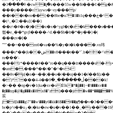
�߅����3�cw�լ�z���55w��$t���f:�g�&el�[��l�
���y����ʋuyws�~ey���p/
��t��t�en��{��8be�u7ׂ�1�h1q���ڂ�^��"e�r��l.��"�����]{�5n������8���gv�m��k�)"���'�olc��$���w�dq�#
�(^_�:��a]{��}
��zϟ�#�z�)�{�z�x�^ygf�(�z�k���s������f�
헵�e_��*gvʃl����-^d.��$h�lt�*�y��}�|
���zv�[�
؅��=���en6�va��%�y�i�k����.vn玮
���s*��(k��ڞ��v8���t��"`.h��^'e�hrv������fvt���ah-
ru���'-
���}*����#��"ro��q���żt����u�-y�
�am�,���*��/�"�^�v4
��θv�̉p[�n�~��;��o�/��nj��1�ŕ��$[z��
�')*`���4-ڵ������_�9��4���k!
�>�� �np�v�1(ka�xv�oճ5k�*�ĝ��}~�'t���xv�t�
�ʧ��tzp�@�g���x�l8x8�
"z)���jr�w��*���͜���%
䒨
j�d[k���g\7"��w\���y6�kk�6$��#��ԭ¶��v�3�
bϵ�p^r��uۊ�;�ke�ew�u�v��1��_�y���1b zҽj��0�l�{7�{����ֳ�y�щ(���u�
��`r��c�u���~��hi��;p�2�-