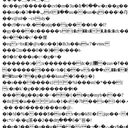
�c��gyf������cvl�m�3u�ձ�0��w�z��g��
��m�s�ݒ���3e0�߭��uu��un�qi���\�Ԯ\��<ȼ�0��ȏs!
��v@n#� ~cvoly�
��c9�vw�.��ϻjq��g����b� �l?
�gy����z�����ԏtr�z��x��,�r�c�ϵfc
�e��ā�c^��儏
�e
qɤ=bx�]�@u�|o��]�lh3s��uw7�vtmc
���m���0�'�]��r���t-
�9�fe'���a�c<�g�=�
������ͻ� :x�������dc�j{޲�zav�ߌ���f�h�z�؃���hf���;�'���o6�u��������z�9�u�\t-
�'�����l���>h�[:��wk�ؖ��x,��e����~jˀ
��եur�?l�g�gh��kaxa�5��jy�}
��s�������z} �%l���m!�*���{
c�r�k`�g��)������
݈�t�
����֧g��p�:�<��{�t�ƞ�myb�t��?
�ihi][�ia��a6x�1�o�7h��u�1�l
˰�� ��ȏ����)���m�@-
�l�!d�%����$�o�tv�u�k81�f;jqo��<
�c*ö^�/�q溪� �2��dղ���ǒ�"뭔�!
��e�3���q��g���c�ٿ�<�ߏ�y$�a�����������κ[�<��̌ړ�