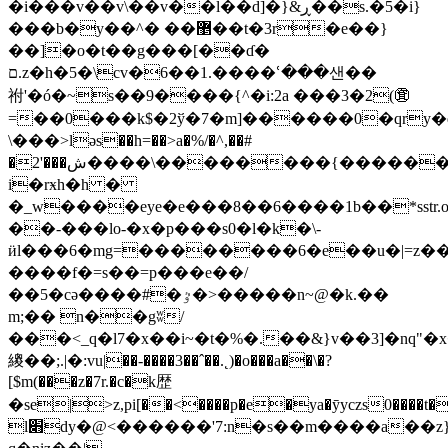
�i���v��v\��v��l��d]�}&ڕ��s.�5�i}
���b�y��^� �
�޵��t�3r�e��}
��]�o�t��g���[��ɗ�
ם.z�h�5�\cv�6��1.����ՙ���샌��
祔'�ó�~s��9����{^�i:2a ���3�2(㊮
=��0���k$�2ў�7�m]������0�qry�q�
\���>lәs��h=��>a�%/�^,��#
�2'���ش����\��������{���������kw\�b��acb�{��\����b"�t���c�.�4�dyiä.��
i�rӿh�h �
�_w����eye�e���8��6����1b��*ѕstr.
��-���lo-�x�p���s0�l�k�\-
ӥl���6�mg=��������6�e��u�|=z���
����f�=s��=p���e��/
��5�cә����#�ٷ�>�����n~@�k.��
m;�� n��gʬ/
���<_q�l7�x��i~�t�%�.��&}v��3]�nq"
繌��;.|�:vu|��-����3��ˆ��.˛)�o���a��\�?
[$m(���z�7r.�c�k歴
�se|>z,pi[��<����p�e�ya�ȳyczs0����t�
l׋dy�@<������'7:n�s��m����a��z}ld�k.w���ê��x�3`