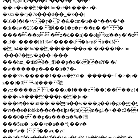
v�[j#,gbm]v��i�x^���$�罒�i�?
��u:�x����hlnr�c\�h���zn�-
�zkx��cj�7s���d��_�x��|
�ls\�[�i�>v:�ӷ�? �&�cm�u��*��v�*�
�rk�aw�2%��.砜��1�c�r=��n�|�*�|
������;e�z�d��n)��olgxƈ��y�'�z�
�i3�_����[b1%v^����d�h>g$|ú�d!/
�,h4��9u/����t��~��ȩo�.�\���f�z.bn
-���7�y�g��1���
���htz_�tfs9f�_f[i��p�x�ki�s?f�|�/
�w�����p�-���h�7�-
���35v�����1��zy�ӹ�=�����~򨬑�>�p�
z��j�0-hj���㹤
�y:z����zne���x�l���e��)����z{
���ozδ������jv� �]m�s
���9ף�k�u#��l��m��w���g��r�gx�������z��ӹ
�vו��s�fobkk��c��u]ps�jm)m�g1�>��c2���ka)�ò����)u2 x�9��=/
���0�x��p�s���;s͏�%�掴
���5sz�_x��>r�a��*lj��v�
�)�^\v�_t��wq�y/!
��4�̭�p�����/ajw�fvj,9r��^nm>�j�