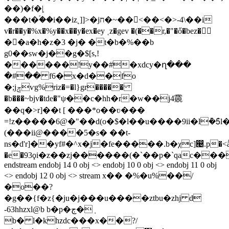
��)�f�|̹
���t�ۘ��i��iz˛]]>�jח�~��񿸷<��<�>-4\��i
v�r��y�%x�%y��x��y�ex�ey ˱z�gev �(��r,�"�ő�bez�
��a�h�z�3 �j� �t�b�%��b
g0��sw�j��g�$[s,!
������!y��#�xdcy�ղ���
�#�� f6�x�d��fo
�;jݘѵg%riz�=�l}gr�����
�b���~bjv�tde�"ψ��c�hh�r�w��j4䨳
��q�>r]��t [ ���*o��ʋ���
=!z�����6@�"��d(o�$�l��u����9ii�l݊�5݊
(���ii@����5�s� ��t-
ns�d'r]��yf#�^x�j�fe�����.b�χc]൤.p�
�e�93ϙi�z��zj������(�`��p�`qac��
endstream endobj 14 0 obj <> endobj 10 0 obj <> endobj 11 0 obj
<> endobj 12 0 obj <> stream x�� �%�u%��/
�o��?
�g��{f�z{�ju�j���u����ztbu�zhj ԁ
-63hhzxl@b b�p�ڄ�݀
b� l�khzdc���x��?/