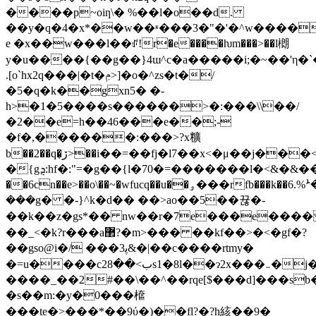
����p~oiƞ\� %��l�o��d.
��y�q�4�x*��w��ʶ���3�"�'�^w����
e �x��w���l��ꂴ!r�e����ƕm���>��l樃
y�u����{��g��}4ɯ^c�a�����i;�~��'η�`�j
.[o`hx2q���|�t�ݦ>]�o�^zs�t�/
�5�q�k��gxn5� �-
h>�1�5����s������>�:���\\��/
�2��e=h��46���e��;-
�f�,������:���>?x䊯
b��2��q�͔ڒ>��i��=��fj�l7��x<�μ��j���<�m��r|
�{gܯ:hf�:"=�g��{l�70�=�������l�<&�&��e]�;�b�i�k���z:x�x��_\&qn�e:�ۚ�e�py�eާ��l�1�'tg�-
��6cn��e>��o\��~�wfucq��u��ۅ���rfb���k��6.%ܑ��
���g� �-}^k�d�� ��>ao��5��뀮�-
��k��z�gs*�� nw��r�7e���e���
��_<�k?r���a޲?�m>��� ��kf��>�<�gf�?
��gso@i�/ ���ﭘ3&�|��c����rtmy�
�=u����cب>��28s1�8l��ɂ2x���܅�j����{��a���`?
����_��2#��\��^��rqe[$���d]���sb
�s��m:�y�0���檶
���te�>���*��9ύ�)��fl?�?h絯��9�