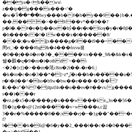
��ya�<h��wu\
z��tp�g���u���<'�
�w�؆��*��lwy���b�#�h�y��9��}b�,
��.���>��9/��v*��9��?
p�l�.�#�e
�fp��oe�hٗy��r�r�6oʞ�y�r�8β��ޥo2���e
�h����r�!�1w���x�l�����8/
���;�w�ǧx����g�9��i9��=���j
罔ei_\� ���#hg&�4���ǹxvʉ쿜
�0��j��4�er�3�_����\vx���_9&�&k�x
쌜�䚖�q�9�m�i�othd`~��\
<�2�}c[)�>��m�䓜c8m�2t��-�r�6ˎ|
�k�m�c�o�3��*�]>z*ڗ�̌s��h�s��ͦ���a�5
r�\�d��^�ho�b9w�bw��e��� �5��آ ?
�r,��o"�%7�]4pzf4s��u��es�#��vx/g�
s��)���r
�ez.p�x5�a�ʵ���g�x���w���keۑhs��56������l�x"�x>
頱�}g��s@{2ml�����v>w���a,c꿉
3��e�%�����8��;x��ej�~�}g��"��=��
f?
l���k�6@�6�y��2_���l��c�4�0���~
�:x>�b#̓]��}