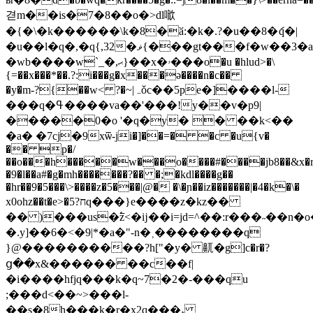
겯m��is�7�8��o�>dl噷
�{�\�k������\k�8�ӑ:�k�.?�u��8�ަq�|
�u��l�q�,�q{,32�ޥ{���gt���f�w��3�a�҇�3��������������b�6
�wb����w`_�,ޙ}��x�ۥ���o�u �hlud>�\
{=��x���*��.?:i���g�x���ə����n�c��
�y�m-?{��w< ?�~|ہǒc��5pe�]����l-
���q�ߟ����va��'���!y��v�p9|
�����0�o '�q�y� � ��k<��
�a� �7cj�9xѿ-ji�]��=� �c �u{v�
�� p�/
��o���h�����w���o����#����jb8��&x�r
�9�l��a#�g�mh�������?�� �;�kdl����g��
�hr��9�5���\>����z�5���|@� �\�ɲ��iz�������|�4�k�\�
x0ohz��t�e>�5?חq���}e����z�kz��
�� )���us�߱z<�ĳ��i=jd=^��:r���˶��n
�.y]��6�<�9|*�a�"-n�˲��������q
}@�������
���?h["�y� 鼿�g]c�r�?
ց��x&������ ��c��f|
�i����hfjq���k�q~7�2�-���qu
;���d<��~>���l-
��s�8h���k�r�x2q���˔