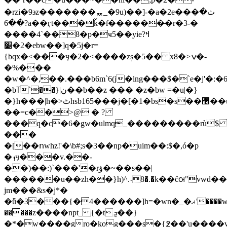
�rzi�9϶z�������ퟹ_�9u)��]-�a�2e���ث�
��6?a��ӷt���ǩ�ſ������̶�r�3-�
����4`��8�p�ҹ5��yieߞ?
2�׵�ebw��]q�5j�r=
{bqx�<���ӌ�2�<����zș�5�� x8�>ݍ�-
�%���
�w�^�,��.���b6m`6(j�lng���$�`e�j'�:�
�bߠ`��}|ڹ��b��z ��� �z�bw =�u|�}
�}h���|h�>ٹhsb165���j�[�1�bs�s��޶��u:��=u��>l���:u�|j9u���tm/r��[̉���r���:}
��=c��>@ � ?
���q�c�6�gw�ulmq_���������rù$
���
�[��ոwhz!'�\b#;s�3��np�uim��:$�,ó�p
�ܙӌ���v.��-
��)��:)`���'�rۋ�~��s��|
������u��zh��}h)^.˴8�.�k��ĉꮊ"vwd��
jm���&s�j*�
�ǖ�3���{�4������]h=�wn�_�ޣ'����w�с�
�����z����npt_ {�tܯ��}
�*�w����gro�kog���s�{߶��'u����v