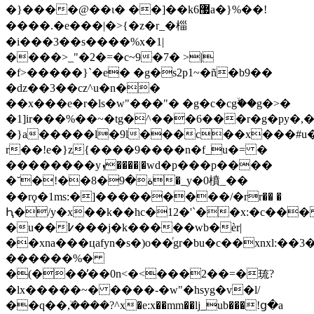
�}����@��ɩ� ��]��k6޷a�}%��!
����.�e���|�>{�z�r_�椔
�i���3��s����%x�1|
����>_"�2�=�c~9�7� >|
�f>�����}`�e� �g�s2p1~�ñ�b9��
�ǳ��3��cz^u�n��
��x���e�r�ls�w"���"� �g�c�cgۙ��g�>�
�1]ir���%��~�tg�^���6���r�g�py�,�
�}a�����l�9l���c��x���#u
r��!e�}z{����9����n�f_u�= �
��������yܙ����|�wd�p���p����
�˘�!��ة�9�8�_y�0橨_��
��rϙ�1ms:�]���������/�rr�� �
Ԧ�/y�x��k��hc�12�'`��x:�c��
�u��߇���j�k�����wb�ѐr|
��xna���цafyn�s�)o��ͬgr�bu�c��xnxl:�
������%�
�(���̓��0n<�<���2��=�琉?
�lx�����~� ����-�w"�hsyg�v�l/
��q��ܳ,����?^x�e:x��mm��lj_ub���!ց�a