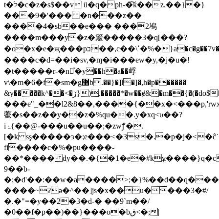
t�ל�c�z�s$��v ü�q�ph-�͠k��z.��}�}
���9�'��� �n���z��
����4�sb��e��� ���2鳰
����m���y�z�簸�����3�q[���?
�o�x�e�җ���pב��,c��\ߵ�%�}a�c�g��7v�8icyi72����ǵ�=�&=r�ǌׄ�cr�>��k�w,s�z�q�,j?
����c�d=��i�sv,�ɱ�i���ew�y,�j�u�!
�t�����r-�n⽤ͤ�y��h�a��㟊
v\�m�6�f�sm�g޸b.��}�]l�]
�,h�p������
&y�����k^��<�ڒ}).�����*�w��ɇ&�m��{�(�do$�����q�.޸�<uy.=.>4��k�[�&ǟu��
���e"_��l2&8��,����{��x�<���p,'rwx
藌�s��z��y��z�%qu��.y�xq<υ��?
iۂ{��@-���u��u��;�zwꝭ�.
[�k sş�����ɜ�;e���<�3s�.�p�j�<�ĉ˙
fi����c�%�pu����-
��*���� dy��.�{�1�e�#kұ����}q
9��b-
�;�d'��:��w�a����>;�}%��d��q���#
����~ʡə�^��]js�x��u����3�#/
�.�"=�y��2�3�d-� ��9`m��/
�0��f�p��)��}���o�bق<�;|