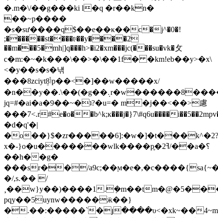
�.m�\/��g���ki l�q �r��kn�
��~p����
�s�sư����q$��e��κ��c�j^�0�!
;������st����tʵ��y����2
��m���5�mh|]q���h>�i2�xm���jc(���su�vk�⺙
c�m:�~�k���\��>�\��1f� �km!eb��y>�x\
<�y��s�s�냮
���8zciytݳ͕8p��<�]��w�����x/
�n��y��.\��(�g��܉r�w������8�����3��,.�o��_t�c�z
jq=#�ai�a�9��~�ʇ?�u=� m�j��<��>慮
���7<.r#e�o��b^k;ĸ���j�}7\#q6u����i��5��2mpv�yu�
�d�q'�|
�o��}$�zr�����6]:�w�]�t���k^�2
x�-}o�u�������wlk����p̥�ߔ2/��a�؟
��h��g�
���sr��/a9c;��ϻ�e�,�c����{sa{
�/,s.�� /
¸��w}y��)����1.ܼ�m��tm�@�5���
pqy��5uynw�����ӝ��}
�.��:�����`�յ����υ<�xk~��4~mϲ