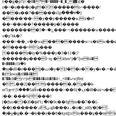
λ��g�p7z<�݌_�_�~����=�*�8x[�
z�>�u���z�g������o~����/
���a��7�����s5p߭���#�}
����'��~�y��y�����w,/z�e?
��~��o��7�����p�5����
��������ݻ�~�5���~ϟ������w�����_�;�
x�p`hk�?
���>��_v��waj�������w>x�kw��ҩ
�����=q���
����t�iy�%���y�3�1}�;?
������p���í~ɱ �.khm^j�"[τe64�
�v����cଆ�6
�m�dò�e���j�ثi�y�[f��e��y�e�˔=�ah�޴}
�zkwai�z0��4�l
�7��ch�y\=jo�l��4�aih�8�4<_×i8�ᨆwj8m|
� ,��2]�� e�����,�g��k-
m'5ܡኆ;5\���5ܦ᪆s������>��ܢ�}6x�i8�aצ=s���c^j��,
/��: ���%���!
[�խo� l�]6�թlۿ٦�f�9c��fqzn��7��[-
��l;������',dlں-gh���aۃ�o�/_ni0y�[�ۗ;-
�ϳ�ϱ�g�.�~�k��z��8�kytɖ1cix���ұ��mkx�0��i���accߎ�