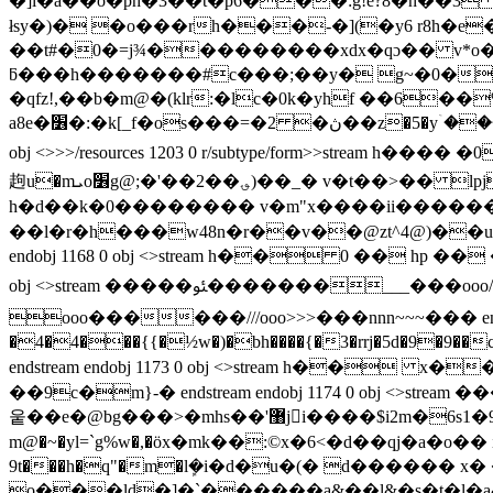
�]i�a��o�ph�3��t�p6���:g!e?8�n��3
łsy�)� �o���rh���-�](�y6 r8h�e�zq���hu0e*�
��t#�0�=j¾���������xdx�qɔ�� v*o�
ƃ���h�������#c���;��y� g~�0���m# endstream
�qfz!,��b�m@�(klr:�lc�0k�yhf ��6
a8e�׶�:�k[_f�os���=�2 �ڽ��z�5�yۤ�����2�z����nt⌚� �����w��f����v���pl2���lnh�(� :.�� endstream endobj 1165 0
obj <>>>/resources 1203 0 r/subtype/form>>s
䞤u�mܝo׶g@;�'��2��؈)��_� v�t��>�� lpj[�d�ikaj$oi�.x�j𓐍�ѹz<\���?���v\�-l�e� i]x���%�:�mj endstream endobj 1166 0 obj <>stream
h�d��k�0�������� v�m"x��� �ii�������;�]v
��l�r�h���w48n�r��v��@zt^4@)��u
endobj 1168 0 obj <>stream h�� 0 �� hp 
obj <>stream �����ﯯ�������___���ooo///???ooo������ endstream endobj 1170 0 obj <>stream ��������ߟ�����___���???
ooo������///ooo>>>���nnn~~~��� endstre
�4�4���{{�½w�)�bh����{�3�rrj�5d�9�9��cc(�
endstream endobj 1173 0 obj <>stream h�
��9c�m}-� endstream endobj 1174 0 obj <>str
웉��e�@bg���>�mhs��'޸ji����$i2m�6s1�9/�d��3�rj����t�nxeba�/�pq$�p��* f�y��lnԛ?���fg�1�� �q�
m@�~�yl=`g%w�,�ӧx�mk��:©x�6<�d��qj�a�o�
9t���h�q"�m�lܾ�i�d�u�(� d�܏����� x� ��2�|-��|w&u��4d�eby�b&�y&�td ��o� \x��l�
o���ld�]�`������a&��l&�s�t�l�a&��|ޭ��