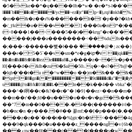
�5�vke��*�q����0h�*w� �e�*ƽ-l��'�&"[3[
l���`b����o������/yc��~ez�)r"��lp<�),rqi\�nkh� %3���4�u�2��dl����4=��f�[�
�m��&�z��s%������lt�f �p��?�kb�
�/_ȳki�u�\��v� �!] ���0a�ml*
t>8���1��<���5��)��krϣ"�e��'��"
�����j���a��������<��%du8s����g�
�;���<������뻋�l��� ۡ�����@�ۯzc��}��-z�hѣe�-z�hѣe�-z�hѣe�-z�hѣe��f�z=�]ʫ�3ĸ;��v�.mhh]� 0����~s\k^)��\}
���e� 5�5`��v�sm�*e�g�iբ�e ��jqk���}�f�2
��s�m�k��8r�6�r�tezŧe����a8�ڣ����z�~�e�p��k�.�&� �b{.[0�r�q%/n�����~h��]0��ջ�v� l��؟��'%��
l0[���d�e&lh�zu0�$ai�ۓ50q�>�e?�?b@�m/e���a}��r�>�c����@���mʛ�>����"����`�)��z���|!�#&��6.
�lqb�'��t�u n�^w��o ��)m�&�� �&�x
�qnl�8�gn�(������������9d����d�a"��j�y�
ul����@is�8/k�0!i�)��ҍ��ln��k��4�� vbka"�
���^�i咧��c�&?��ԑ�"� l�9}��ez>��n��m�
��m��r'��;fd��u��f�u��e�v�gc�k���
�ׁ�"7�m��0����˖�4��(������i¤l�
�h�nc�n �y���.l�#�� 㟥mf;��[�p���(�,
���z�z��`�t��t��%[gtc�b�h<����4q�٤&^�u��#l���
���9�qk���0�u�����z_����ngآ�v{6h�z�qv�p����rv�d� �� �i���68�i wk~�e��/��� )[e��%�z
���ފдw��f#���(��!�l����s�w���40ܹ��7��v"y qo�[`�&�/y�q�x�^�w�o�m��j�<1?�m� ��w~&܊�g*�\�kuƥ��jz;�g