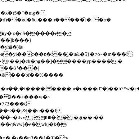
�d)��gd�6cl���n�����֮]�_�ϕ�
a��]k���}
� a��j�ck�pg��]�����yp����:�|
��ð '�� �|
ut�&���bf��%����
�773���c
=�dvvͺ}|��l�:�l�g(��i��