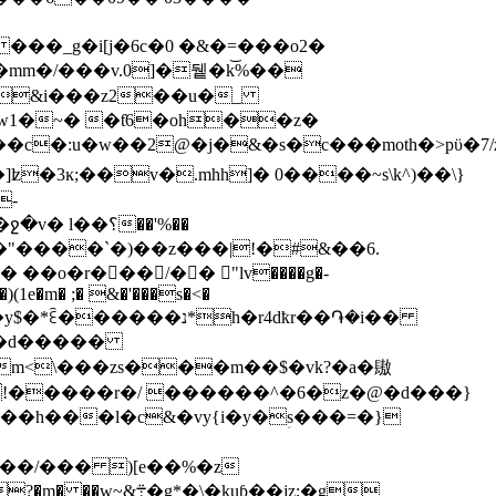
m�/���v.0]�뒡�k͝%��
&i���z2��u�_
 w1�~� �ƭ6�oh��z�
�:u�w��2@�j�&�s�c���mοth�>pϋ�7/
-
o�r�𸅉��/�� "lv����g�-
(1e�m� ;� &�'���s�<�
נ*h�r4dҟr��֏�i��
-��d�����
qmm<\���zs���m��$�vk?�a�䦋
q!�����r�/ ������^�6�z�@�d���}
��h���l�c&�vy{i�y�ؚs���=�}