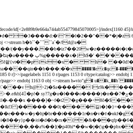
decode/id[
<2e889b9e664a744ab554779845070005>]/index[1160 45]/info
b``���� �� �d� �3����d:�\"�l�2��"��*�
obj <>stream h�b``�`````a`�/fd@a�
�iz7��20w�z�����i�׆�o�m(n׌��p�y��������my&r�g��
t���e'�9�����6�fr�f@
5f쇁{vt�ȋ�p{c�x � `h� ��0d
in��h���:�֫�x����!�ec�qc�-����,�����`d
85 0 r]>>/pagelabels 1151 0 r/pages 1153 0 r/type/catalog>> endobj 1
vio"g� u��k_��h` ����=��շ6�1 ��� ����{��� rs�޾իr*z!�r�
�bf'\`� ��v h@>2)�$a����� ǐz9k�
4�َp!� sy?7g�u�l���o����)�n��ݮ�7���f�m߀i
5k^�y1l�-���x ����]�~f�t2?�g���<8ȏ�$
kf3 j����� ��0ӷ����길i�]�}=����1*���2 �
���w�y�hj�br��i����1r�n�v�t\�ѳkf�g���y[
8��y}p��/ei�d�h�rx�{�&���qfp��6��v
'����,��a%��](�p40hi*��w�j�(\g��pbx�