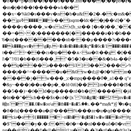
�8��=p�db��f���9���.znb����;��pb�ɇ�s^}�g��\ړlr6e �^e�$d���xy�&���ezu��:ļ��� % s�`2y�m�3
�m�j�8��f�����wk�t�
��x<�%k0�s���v�ɪs�b�u&f�2�˖�c�m&����l
��guߢ������̦e��]oqrm�ldc��j��\d]�"��]k7���3\ɨ��������6��wo�=�����q��m�sӹs~l�>8�ȓ�=�1����(�d,^7n?
����y����_w�ou2v[b_sz�� [�s�)��_'�
��=�>�;�������[�j�����a�߇�b���qq�����l �� endstream endobj 1176 0 obj <>stream h��{i��φy ��ܾ3����?:b_���9��s��*�m
҃6�m[��������nb�ˣ��μ����?s�����^?3.�
��k���gwe�ɏ\g�p.<�x�e�h��u�(�q*�̌r�6c�/1���b���\�
t��e =���cs�tp���ѫ<aa�0:��g �[�
l\�"?/01�b��(6���_"�5�3�o��&�b4a-��
��q���a���ŧ�i3}l��2���tށ%a�/���%`� �� ����=�m�b,ϸ,?�@/
���j��^=�����u�&0rw�d;@�f�%m�f;n�hq{(ʙ �of���š
����ݱ�w���_;c�mpq����ܵ0�_a1�� q"
�&y~���)��u��p�_�fd·0i6]��][m���8�
��5��)>�f
�ld�ip����rd�h�(|\����{�j
�ht��''�s:h���$x�cd�\]x` 76h�gf�[<��2?jnv�o��,0
岰n`�"��.0�w�oo\a�tb��=�a�ۓ��.5��*maֽ&*)ŷ̹݅ �s�q&���0a�dʦs3 �?
�8�fu[�����a�@���i%���ze�u�qd�������fe
��ciә�ol{����� �~nl�h�^�q�$�1w�wl��
�$"���y�.�:f�:�f�=��nl���uô�0�vrl<ʷi~/���
ng��gɛ��f)�@�r1:u�?� �3j�z0�g�dt3