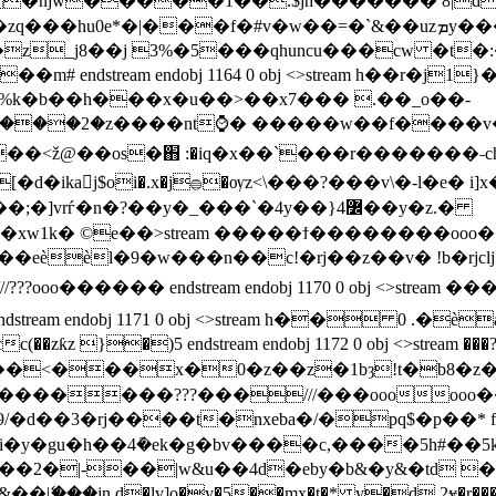
 �ǌw�����1��.$jh������� 8|d��
|���f�#v�w��=�`&��uzܡy����{zg�z&)�7q���8��
z_j8��j 3%�5���qhuncu���cw �t�:
 endobj 1164 0 obj <>stream h��r�j1}�w���l.��r
��%k�b��h���x�u��>��x7��� .��_o��-
tream h���� �0��<ž@��os�֋ :�iq�x��`���r���
rѓ�n�?��y�_���`�4y��}߼4��y�z.�
�xw1k� ©e��
>stream �����ϯ��������ooo��
�� ��eѐѐl�9�w���n��c!�rj��z��v� !b�rjclj
am endobj 1171 0 obj <>stream h�� 0 .�ѐ
�zƙz }�)5 endstream endobj 1172 0 obj <>stream �
� x���<���x�0�z��z�1bȝ!t�
eam ���������???���///���oooooo�������
� i�y�gu�h��4ܽ�ek�g�bv����c,����5h#��5k
�jn,d�lv]o�y�5��mx�t�* y�d.2ɏ�r���.