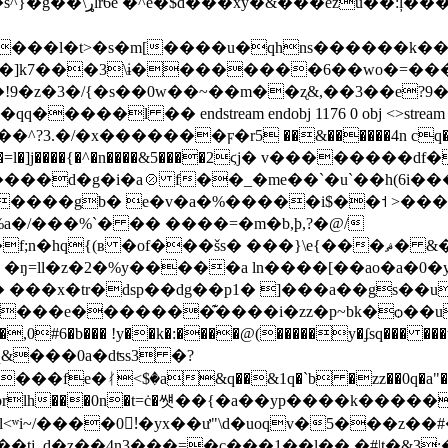
�=�����bmw|n����n죏
�t>�s�m[����u�qhns������k���d��7o�2a: y
�!9�z�3�/{�s��0w��~��m��ʐ&,��3��e?9� 
/�x�������ϝ�r5 ��&������4n cq��,|�
=l�]j�
���{�^�n����&5����2ϛj� v��������df
����d�g�i�a⦼ f��_�me��`�u`��h(6i���
i����gb� e�v�a�%�����i$��˦ >���` 
s� ���}\e{���ޘ� &�jg�m�l�^g�y����9�nab��`�m|
e �
ŋ=ll�z�2�%y�����a ln����[��ao�a�0�y
f$� ���x�tr�dsp��dg��p1� ]���a��gs�
4���e�������͊����i�zz�p~bk�ѻ��uw0
#6�b��� !y��k�:����@(�����y�ʄsq��� ���t�vs"l
�ᚰ<$�a&q��&1q�`b �zz��0q�a"��j@�`��
�oȅ#prlh���0n�t=ċ�썟��{�a��yp����k����
�0!ّ�yx��ư"\d�uoqv�5���z��#��6[٠l����� !m�^@
q3��tj_d�z��4n3���=�c���1��l�� �#|t�&3