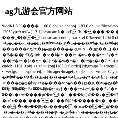
-ag九游会官方网站
%pdf-1.6 %���� 1160 0 obj <> endobj 1183 0 obj <>/filter/flate
1205/type/xref/w[1 3 1]>>stream h�bbd```
���_�[��i endstream endobj startxref 0 %%eof 1204 0 
s�z��ku�u�kv��`ղ�u�����76n��(��/(��y���,��b
��ʇts���5 �)�em�����)&).�.!m��...! ��եą�a���� پ%g�����x�}h$�' ��'����x��7)|�>' 
�f$���[i拓_|nb_�pe�l���l�uw���;i3y�
����$d�x�8l��%�*���;�4�7141na����q
endobj 1161 0 obj <><><>]/on[1185 0 r]/order[]/rbgroups[]>>/ocgs[11
<>/extgstate<>/procset[/pdf/imagec/imagei]/xobject<>>>/rotate 0/type/page>> endobj 1163 0 obj <>stream hބ
�^h�b'�da�! ����djxe�i �9a#1' 
���z�x�^g��t��'�y��s1z�z0��l$t�>�.e&b[
�����p�l�6>���%�јh�#y}'�e��4-,���|
ӑ��k�x/w����pť�m'b�"u���k;ι[o2��x��v?�l
�erϩx���|'��� �/e��#ф2*������y�|=����e
��ի�x�e��|8y�a���q�;�oxo��t�@��i�
`�b�v��3� ���l�\|�y�~ >���e���yki�