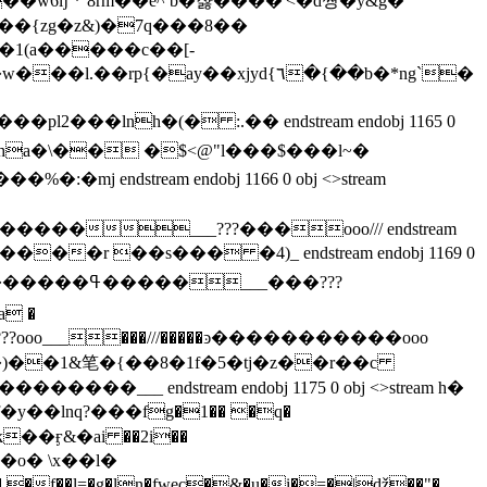
w6ǉ *`8rm��e^ b�쟗����'<�d쪙�y&g�
�1(a�����c��[-
p{�ay��xjyd{٦�{��b�*ng`�
����˗cha�\�� �$<@"l���$���l~�
����___???���ooo/// endstream
����r ��s��� �4)_ endstream endobj 1169 0
a �
��???ooo___���///�����ͽ�����������ooo
b8�z�)��1&笔�{��8�1f�5�tj�z��r��c
��___ endstream endobj 1175 0 obj <>stream h�
��ӻ&�ai ��2i��
�f��l=�g�ln�fwec�&�u�i�=�|ǆ��"�