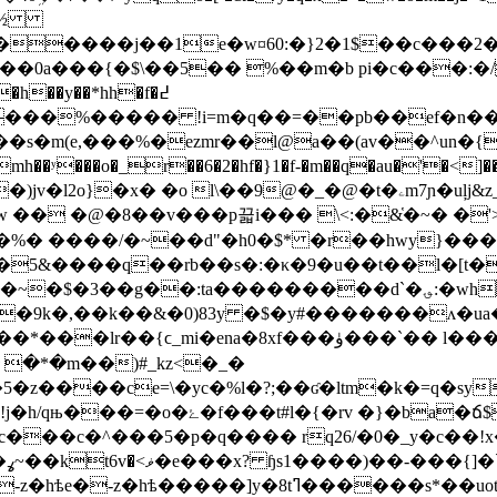
�d�½
t�����j��1e�w¤60:�}2�1$��c���2�h
��0a���{�$\��5�� %��m�b pi�c���:�/
�h��y��*hh�f�߄
k���%����� !i=m�q��=��pb��ef�n��
cs��s�m(e,���%�ezmr��l@a��(av��^un�{
_r��6�2�hf�}1�f-�m��q�au�'�<]��&&�x�8`8���$
9@�_�@�t�ۦm7ɲ�uļj&z_�����>�n����؈���>x��p^�� l�{)
 �� �@�8��v���p끏i��� \<:�&̔�~� �'
�%� ����/�~��d"�h0�$* �r��hwy}���
��5&����q��rb��s�:�κ�9�u��t��l�[t�
�~�$�3��g��:ta������
���d`�؈:�wh�o��%("2�lz��b���>�?lv њ�ܽ1nl���79�ò�btv}c��
�9k�,��k��&�0)83y �$�y#�������ʌ�u
xf���ۈ���`�� l����3���"~q&4h��lt�a�}
� �*�m��)#_kz<�_�
v �}�ba�ճ$��u:�� �km
��c�^���5�p�q���� rq26/�0�_y�c��!x�u
ҁ_