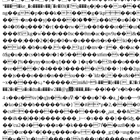
˟���l�ke_�o����v��j`�e�l0i(�?ǫ���ϗ�j�o��:
ng��g�p�r��k����g�\kp��t����ڞ޼(w�u��p����� �����uv�{�kh���х
��~�n���yj�����l�ޮ��z��k�u�ǻ�?��
�4�06�q���7�r{���rw� n��8���ot��ui�
���85kg�w֫���r��0sc��θm�ac�ȹv9u��i&��=*�g����
����;��t�2�[�p�0�w�u���eb�s��\ki�j�
�ul�.�b�u��,v��,1g{r�mv�<)�܉�t�ac���x��jq�a�m}�%'�����2�m",��1 e{�ɜm�[�yhä�)頡
ō$g�u�;�cs�b��r�1�5�����xt6m�v���;�m&":q�e�ll6z��ο� �7&
��]%��yny�no�q/[��'� }�q�%�3h��o��
�ve���s'�4���3�����xkf��>}t��2q
��)s���o��ri�n��tou��>�`ldz�|;��u&
~x�����s؋*�����zmi&l=ɬ-���[e��{_�2�c��
��2�e�a�o�dta�a���w2��@g᲏0���,��e~��l��"e�b�n�vvw|p��������2&�޹5g��{hs��x�l9e�d[v��n��,�t����i����m�q���d
4 s��a�%v]�q]n�o�uߜ:�"��u�7�-�a_֦[�n�~~9�д����y��b_�эey�u��t���6%��v^=� �k��� 9��>���w�~
.�ko�j2��b�����%r�}`�i6*ρ�2,���
�cs#������������s�ݰut_��&2�'sʃo�q&|�r��v'�����r�������c,©�e&!��<��]&ۣl��n���f
��i&��ֲl��)����:���_i~<�x�� ��}��6ʤ,
��'cu2�4��v��n�^�k����7ާr��uz8�|� s4�ݮ�d6f�e�f�l��d:˄�q��m? 2���d�fl�~o��q&vw]�e�wkj
�j�or��^�[��ڇ���e�w
���_g:(|�>usg�
�w�)=�l=u\���z�1х&��xj�[����w�dh�s��c.�;�)�,�p�ۅt���