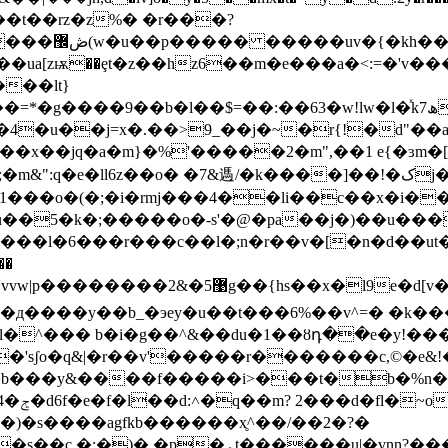
n����t��rz�z%� �r���?
�r5�"�mg�
ua[zѭ��ȩt�z��hz6��m�e���a�<:=�'v��
��lt}
9��b�l��$=��:��63�w!lw�l�ͯk7ھ�y� ʚ�d$�����e�
�4�u��j=x�.��>9_��j�~�r{!�d"��
遤/�k����]��!�کj�a�yi��c��ԟ�:��̳l�u&�5}�קo~�m���l
�1���o�(�;�i�rmj���4��li��c��x�i�
u��5�k�;�����o�-s'�@�pa��j�)��u���
i����l�6���r���c��l�;n�r��v�[�n�d��
"�)��b7*w�c����v�uasjwx���nl^�gsӊ4~$_���$��-s����m
0l�^��� b�i�g��^&��du�
1��ȣդ��e�y!��
�b���y&����f�����i>���t�b�%n���
�k�/
sw�)�s����agfkb������x̥^��/��2�?�
���u|�vnn?���o� �s��n3��{�9]�;v