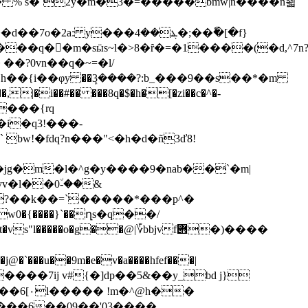
���ܔ��4�;��ٗ�[�f}
��?0vn��q�~=�l/
i��#�� ���8q�$�h�[�zi��c�^�-
����{rq
i�q3!���-
bw!�fdq?n���"<�h�d�ñ3ď8!
v�l��0٘-��&
�u?��k��=`�����*���p^�
�{����}`��ղs�q��/
�����o�g��@|؆bbjvf݋�)����
�u��9m�e�v�a����hfef���|
�����7ij v#{�]dp��5&��y_bd j}
h��
:���6��09��'03����