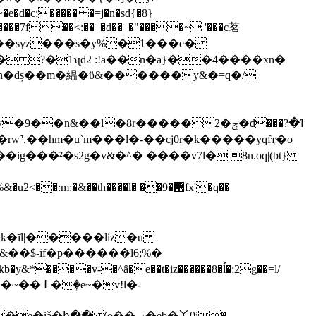
c;����� �=j�n�sd{�8}
����7f��<:��_�d��_�"��� �~ '���c茗
n&��l�8r�����2�ݼ�d���?ߗ�
k�īl|�����liz�u