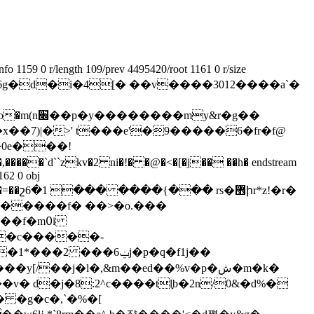
 1159 0 r/length 109/prev 4495420/root 1161 0 r/size
j�zi 6g�d�i�4[� ��v����3012����a`�
!�0e���!
``zkv�2 ni�!� �@�<�[�j�� ��h� endstream
162 0 obj
��������f� ��>�o.���
���c�����-
��ݔ6j�p�ԛ�f1j��
/��j�l�,&m��ed��%v�p�ش�m�k�
� d�j�8:2^c����tl֢b�2n/0&�d%�
� �g�c�,`�%�[