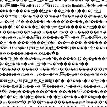
��o�;���w�ce�4�v��-f< ����v:-n�y(�g �pnh�kiƫ՞�(
�j���`����\�j?�egm<d3��������!�sf]
c#��5�i�iw�4[�xw�(� w��|���h����@�ܭ�y��s����
���s���i���d2�sg��~}
��1�� ������ť��r�ws���a�z8���:�
dk��:w2q�zh�{˟���a!{0,tք���2{�t���qp��
���lt�r[���l�bk�ڟ�?
>��!�m�ҝcd\1ִ~l�"=4�?v�����d��!
����l���~�nj�(�&�c�rdiu�-u��ӓ]�q&��
���|� 3�)�1��2-j
�n����uz�2���x_f�� |5������堶1��u�3�8�o
��q���(�"��l��z�]�5v0���v��=�kk�5���2ai�j�
�/]�f3�5��6]��ho� x�!�k�w��w�ܳl6�bǥm
c��[�w2�jn/kb �[)�� y������lf��jmeu��l