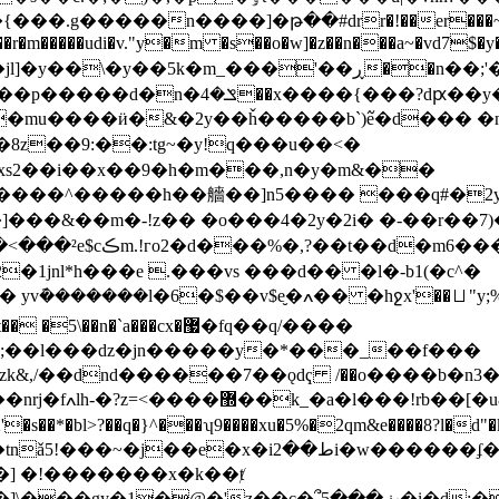
�.g�����n����]�թ��#drr�!��er���~�e�d�
�r�m�����udi�v."y�m �s��o�w]�z��n���a~�vd7$�y
_���'��ڕ��n��;'��syz���s�y%�1���e�
?�1ʯd2 :!a��n�a}��4����xn�
�8z��9:��:tg~�y!q���u��<�
xs2��i��x��9�h�m���,n�y�m&��
��^�����h��艢��]n5���� ���q#�2y�9��
jnl*h���e .���vs ���d�� �l�-b1(�c^�
��⨆"y;%&�u2<��:m:�&��th����l� ��޻�9fx'�q��
��n�`a���cx�޷�fq��q/����
�ҟdҽ�;��l���dz�jn�����y�*���_��f���
&,/��dnd������7��ǫdҁ /��o����b�n3�
������l6;%�
ٺ���5�i�d:��e�iǎ�հ�� (o��ݭ�eb�丫0i�-