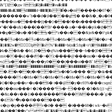
�дw l\rj�ʔj�u���vʉ�c�l�
z�أ�ǝ�m����d�07� ���_g�i[j�6c�0 �&�=���o2�
������w`b��d�)l����g[� ��&�_�a�0�m
�|�����xn�����ӯj��}���!��s�����b
�ť��s&}���[��ll^����.u�=��k�p\k�jf̟�
l�u�:�$�y�*z��o���&)e&��l^pk��c
w�lp�o%"�o���=b̷i)x�:5:bp�>i^[�&���v0
}a����e��y0���(���oi��l$` h�� ��
 &��h���������&�����d;���&������ ��d$]}"�b�)
�.l�r��j�r��ӣu�l�5a��� �p'�ʥ��y$�*ꏁ������
���i�-z�hѣe�-z�hѣe�-z�hѣe�-z�hѣe�
{�f�qe��s=�u��6� t��@�y�ʋ93%���ɾ:s
�{��mz���˧ �2����*s�~l��� �3�&{j}>
���&r,��v��{i���|�������&���s�`g/�
���