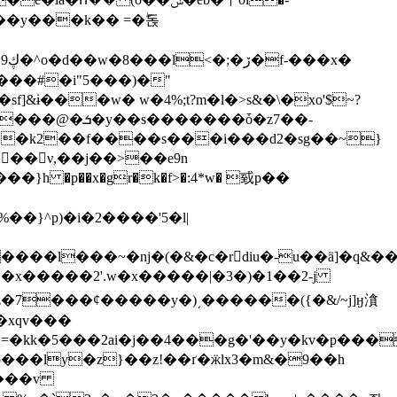
� ѝ�~��y���k�� =�ۖ돉
&ɨ���w� w�4%;t?m�l�>s&�\�xo'$~?
���ȱ�z7��-
��ν,��j��>��e9n
<��
�}h �p��x�gr�k�f>�:4*w� 㦶p��
�ld�7 2�z�7���ȼ�����y�)͵������({�&/~j]ӈ㵅
�4���g�'��y�kv�p������~�sޭ��ښl���o&���
��p���ly�z}��z!��ґ�ӝlx3�m&�9��h
�n���v