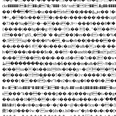
cke��
���0�d��q�7�ƹ7���<$&^xn�3��.�g��r���
��ߌ���1x�sz���ebr��j���ğڣe�� !��b��m������g�a��2��g[��}�}
؈=�9��$e����y���v���r���\���czpb��"놓 up�^���r�"u��rsr�i���k��ڮ9�ܜ�^o�d��w�8���l<�;�ڒ�f-���x�
�73��%a̼�d=�~���n�,9=>���ޏ �!�8���9o�zm/r5�r��,k��l>�<���]��v��g�d�t��m���#�i"5���)�"
{��r��)��hg�t�g>��<x�� [�, "���/
i1���f"g65_�]� '� �gt ��]�es��dv�h:�%� ��n�
�;5 պi�'��|�6*u�_�ѩ�eb��[������<�%��v&:�ڪ��i����e'�^~�� im�3�u��k2��f�
��a����6 #�'�o���c�zn�u&�,x�r� �
lv����z����$n�_��>��anebb�jӏ�mpz2�'�
�s�� f��fy��t�-��.n$�v�7z��2'��w��
�������ط�(��xb�ۚk��i��m�a&�l>/8�o3��//]�`�]�a&�myswu�ܑ�y����0n}ý �y�g���i%��}^p)�i�2����'5�l|
�f��xu��h��ălz69v�0��jy>�{��[�
����s�9�͚���5���}v:����3�:�^�$�3��i���a�jw��vnݥ�f�g�tca�����f�i
����{���6]x�e"h�e2�n:�zg�6���b�,���d�)��٢fo��--݆ e��w�#�uq�yg�*��@�`䵖���x�����2'.w�x��
�w:��54u��l
�*�:��9� �l��=�q&-��'om�4j��i�t�
uַ���"k���=���j)��-�)t���vg9�tޑ��g���y&�͹�g�� v�,:�t�i��5"y���ó �h���ldp�xqv���
��u&��1l�h��x�>t����ut���ɴ�x�՚����&�p�'
��&�t#}�t�e⊕�ȥz�m�~�ę'��=@�z��!icu�<�
夔5�ĳ0���ܽvw:�\ne�[dx�z.ls0�we"�yb��a�