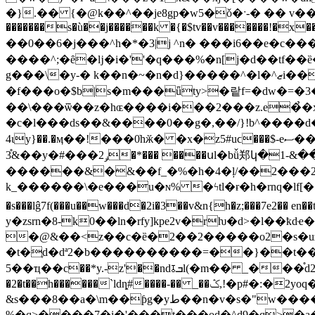
�}.�� {�@k��^��je8gp�w5�ǒ�ˑ-� �� v��{��
�������s�ù��j������k �{�$tv��v�������!�x��
��0��6�j���^h�*�3|j ^n� ���i6��e�c���jl]�y��\�y��5k�m
����^;�ȇ�ǉ�i�''�q���%�n[j�d��tf��ȅ��p�����d�n�ݏ�4��x����{���?dԗ��y� 
g���\�y-� k��n�~�n�d}�����^�l�^ޒi���mu����ӥ�&�2y��ȟ�����b`)߬e�d��� �n�dș��m�緼�ϋ&������y&�=q�/
�f���o�$b|s�m���ǖty>�랕f=�dw�=�3
��\���ѿ��z�hɶ����i���2���z.e�̉�
�c�l���ds��&����0��g�,��/}!b^����d��
4ɩy}��.�ӎ��!���0ֹhӂ� �x�z5#uϲ���$-eސ��]���&��m�-!z�� �o���4�2y�2i� �-��r��7)�rw˺.��hm�u`m���l�-��cj0r�k�����yqfҭ�o
3֯&��y�#���2ݛ�*��� ����սl�bǚ郑կ�1-&��<���²e$cڪm.!гo2�d���%�,?��t��d�m6����ig���²�s2g�v&�^� ����v7l� 8n.oq|(bt}
������&�&��f_�%�h�4�ļ/��2���2�1
k_������\�e���u�ɴ% �ϟtl�ɍ�h�rnq�lf[�� yv݇�������l�6�$��v$e̮�ߍ�� �hջx'
�s���lĝ7f(���u��w���d�2i�3��v&n{h�z;���7e2�� en��t�� �5\
y�zsrn�8-k0��ln�rfy]kpe2v�rƕ�d>�l�
�@&��<z��c�ȅ�2��2�����o2�s�uzk
�t�ֶd�dª2�b����������=��}��t���nrj�fߍlh-�?z=<����޽��k_�a�l���!rb��[�u&��$-if�p
5��ҵ��c��*y.-z'��nd⫱ܒl(�m�� _���֯d2'�s��*�bl>?��q�}^���ʮ9����xu�5%�2qm&e����8?l�d"�kb�y&*����v-�^ȃ�e��t�iz������8�ĺ�;2g��=l/
�2�t��h������`ldȵ#����-�� _��ݣ,!�p#�:�2уoq�tnǎ5!���~�j��e�x�iط��2i�w������ʄ��~�� ߅�ٖ�e~�vǃl�-
&s���8��a�\m��ƥg�yط��n�v�s�"w����] �!�������x�k��ⱦ
%�q>����7�i�'���t���od�^d9�q>�a�]\���gy�1�֚@�'z��c�՞