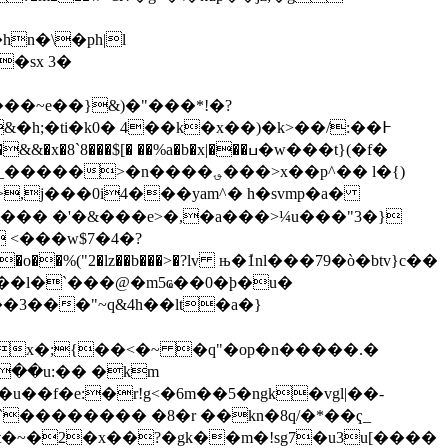
n�\�ph|l
�sx 3�
��~e��}&)�"���*!�?
&�h;�ti�k0�
4��k�x��)�k>��/:��߅
[� ��%a�b�x|���ߎ�w���t}(�f�
>,j���0i4���yam^� h�svmp�a�
��� �'�&���e>�,�a���>¼u���"3�}
 <���w$7�4�?
a��l�`���@�m5ҩ��0�ϸ�u�
��f�e:�r!g<�6m��5�ngk�vgl|��-