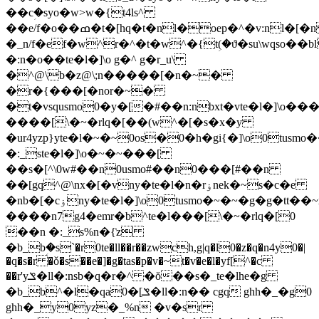
��cؚ�syo�w>w�{t4ls^
��e/f�o��ߘ�t�[hq�t�nl�oep�^�v:nl�[�n
�_n/f�ef�w^r�^�t�w^�{tؚ(�ϑ�su\wqso��
�:n�o��te�l�]\o g�^ g�r_u\
�^@\b�z@\;n�����[�n�~�
�r�{���[�nor�~�
�t�vsqusmo0�y�[�#��n:nbxt�vte�l�]\o�
����[\�~�rlq�[��(w^�[�s�x�y
�ur4yzp}yte�l�~�~0os�0�h�gi{�]\o0tus
�:_ste�l�]\o�~�~���[
��s�[^\0w#��n0usmo#��n0���[#��n
��[gq^@\nx�[�vny�te�l�n�rۏnek�~s�c�e
�nb�[�cۏny�te�l�]\o0tusmo�~�~�g�g�tt��~xt�d��n1
����n7g4�emr�b^te�l���[\�~�rlq�[0
��n �:_s%n�{͑z
�b_bؚ�s`�r0te�ll��r��zwch,g|q�l0�z�q�n4y0�|
�q�s�r �ǒ�s��e�]�g�tas�p�v�~t�v�e�l�yf[^�c
��r'yݏ�ll�:nsb�q�r�^ �ŏ��s�_te�lhe�g
�b_b^�l�qa0�[ݏ�ll�:n�� cgq ghh�_�g0
ghh�_y0yz�_%n �v�sr