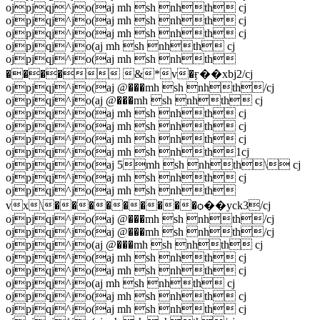
ojpjqj^jo(aj mh sh nhth cj
ojpjqj^jo(aj mh sh nhth cj
ojpjqj^jo(aj mh sh nhth cj
ojpjqj^jo(aj mh sh nhth cj
ojpjqj^jo(aj mh sh nhth
���� &*v�ӻ��xbj2/cj
ojpjqj^jo(aj @���mh sh nhth/cj
ojpjqj^jo(aj @���mh sh nhth cj
ojpjqj^jo(aj mh sh nhth cj
ojpjqj^jo(aj mh sh nhth cj
ojpjqj^jo(aj mh sh nhth cj
ojpjqj^jo(aj mh sh nhth1cj
ojpjqj^jo(aj 5mh sh nhth\ cj
ojpjqj^jo(aj mh sh nhth cj
ojpjqj^jo(aj mh sh nhth
vx\���������ѻ��yck3/cj
ojpjqj^jo(aj @���mh sh nhth/cj
ojpjqj^jo(aj @���mh sh nhth/cj
ojpjqj^jo(aj @���mh sh nhth cj
ojpjqj^jo(aj mh sh nhth cj
ojpjqj^jo(aj mh sh nhth cj
ojpjqj^jo(aj mh sh nhth cj
ojpjqj^jo(aj mh sh nhth cj
ojpjqj^jo(aj mh sh nhth cj