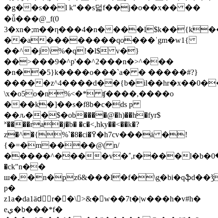
�g��s��l k"��ѕ덟f��j�o��x�� ��
�ǚ���@_f(0
3�xn�;m��η���4�n����l$k��{k
��a��������qo���ˈgm�w1{
��^�j\%�q!�l$ v�}
��>���9�^p'��^2���n�>^���
�n��5}k����o���`a� � �����#?}
�����z^4����d��{b�
il��hr�x��0�
\x�o5o�n%<�* ʧ����,����o
���k�]��s�f8b�c�ds p
��ԉ��$�ob����@�h)��h�fyr$
˟����ra�j�b� �c�<,hky��<��k�?
z�^�{%`�8�ci�ׂ߉�h7cv���ȧ �!
{�=�m����@( n/
�����^����v�΅,r����l�b�߉�0
�ck"n��
ш�,�n�pz6&���l�f�\gֻ�bi�qֆd��
р�
z1a�da1ädٍr��\>&�w��7t�|w���h�v#h�
eي�b���*f�