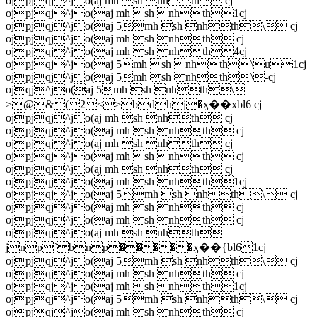
ojpjqj^jo(aj mh sh nhth cj
ojpjqj^jo(aj mh sh nhth1cj
ojpjqj^jo(aj 5mh sh nhth\ cj
ojpjqj^jo(aj mh sh nhth cj
ojpjqj^jo(aj mh sh nhth4cj
ojpjqj^jo(aj 5mh sh nhth\u1cj
ojpjqj^jo(aj 5mh sh nhth\-cj
ojqj^jo(aj 5mh sh nhth\
>@&(2<>bdhj�ӽ��xbl6 cj
ojpjqj^jo(aj mh sh nhth cj
ojpjqj^jo(aj mh sh nhth cj
ojpjqj^jo(aj mh sh nhth cj
ojpjqj^jo(aj mh sh nhth cj
ojpjqj^jo(aj mh sh nhth cj
ojpjqj^jo(aj mh sh nhth1cj
ojpjqj^jo(aj 5mh sh nhth\ cj
ojpjqj^jo(aj mh sh nhth cj
ojpjqj^jo(aj mh sh nhth cj
ojpjqj^jo(aj mh sh nhth
jnp`bnp�����ӽ��{bl61cj
ojpjqj^jo(aj 5mh sh nhth\ cj
ojpjqj^jo(aj mh sh nhth cj
ojpjqj^jo(aj mh sh nhth1cj
ojpjqj^jo(aj 5mh sh nhth\ cj
ojpjqj^jo(aj mh sh nhth cj