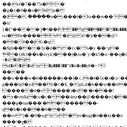
��;ef�7��75t��'
�g�1�9��z�9d)a�
�]�،�����и�,���l�hx��m��`�
�n!
{�["����ި3�ף��l��q�������z���p!
ԋi�90e����v �j@4?�]r���@?
�9� #��j6-�q
�$ph����3y�d� r�{c� %�y ��^p�
ªř�}t&3��k�avyk)���j�zu�`y:�k5�u>��q�lݵ3�7b�}uw�r�9
<�x�i$(
o[�z�)�aiu�p���3��"if�m�o��֚e8�>7/
����
��w���w�h�����y��]�؊s�l�5x�з�;s>�
g���ʩ9�y4��έ�{�$_�qfz,d�k��xr��rr��c�l�؍��^��x������q�5�s
�����d�v����)�x�'�r���!
�x�vtn$a�;u�c���4mz��@����rc[�
���g�nat���'��������-
q�b�ż����tl���
��ev*'j�:�9�xqs x � nv�ugj�ō��k(��n
���/�r̪�