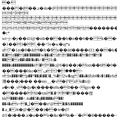
�/
����i��,z�4n�)
   

!"#$%&'()*
,-./012345678;�������
�c*
wi~j<�y��41l@�mh����b�n��6�� k�
�1��3�˲��^5v�w�aj*u
u7'�{m�8�4z�fc�$u��dd����d11;���k��s���0@��d��m3ۂ#&
�]�:d��j��f�����\w��a�d��$��
o��r��
��[�e��h��f�a�k<�31s�-
����u����������e���ϛ@6�ʫ��)�om��b
�����bko�`ف!�۪���~
vix���#�p��*��j�i��3�_%�2w�zg\��a�ǆsb#�v�1��y6
灨���j��� ��mv__�v�ӳ'lxn�h㉧
a�v�_v�ɖx�(����n9u�0��<gyv� �
�����d�xtь�,�^��f���멙
kk���h��<.4a��5�q��l���ø��!
��4�av=�ڶ���z¹@ �|�&������
�.a_�ԕ�@���)��˨e�(l?
d{[�j���,jr�u��e�&c�jk�~`�r�8�����