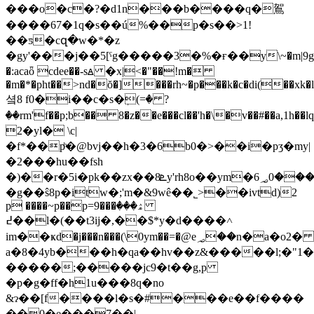
���o�c�?�d1n���b����q�鴐
����67�1q�s��ú%��p�s��>1!
��ƽ�cզ�w�*�z
�gy'���j��5[ˁg�����3�%�ғ��y\~�m|9g��
�:acaȫ cdee��-sꙙ �x|<�"��!m�
�m�*�pht��>nd�ŏ�]���rh~�p���k�c�di(��xk�
셬8 f0�i��c�s�ٖ(=� ?
��rm'f��p;b�� 8�z��e���cl��'h�\�v��#��a,1h��
2�yl� \c|
�f*��pͪ�@bvj��h�3�6b0�>��i�pʒ�my|
�2���hu��fsh
�)��r�5i�pk��zx��ܧ8y'rh8o��ym�6؃0���i/
�g��ŝ8p�itw�;'m�&9wê��˾>��ivtd)2
p ����~p��p=9���ۿ���
�߄�l�(��t3ij�,��$*y�d����˄
im��ҝd�j���n���(\0ym��=�@e؃��n�a�o2� y9�yea��ic
a�8�4yb���h�qa��hv��z&�����l;�"
�����;�����jc9�t��g,p
�p�g�ff�h1u���8q�no
&ɂ��[f����l�s�#���e��f����
��0�e���7��|