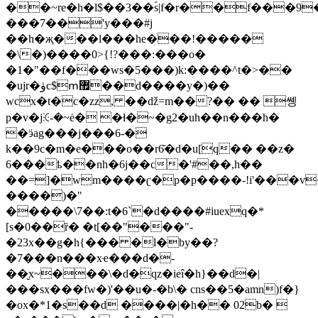
��~re�h�l$��3��ؐs|f�r��f���9
���7��'y���#j
��h�җ���l���he���!�����
�\�)����0>{!?���:���o�
�1�"��f���ws�5���)k:����^t�>��
�ujr�ۈc$ՠ޿��d����y�)��
wcx�t�c�zz, ��ǆ=m��?�� �� 쏑
p�v�jꖀ-�~ė� �ɬ�~�g2�uh��n���h�
�ӭag���j���6-�
k��9c�m�e���o��r6̌�d�u[q�� ��z�
6���ҍ��nh�6j��c�'#��,h��
��=]�wm����ʗ�p�p����-!i'���v
����)�"
�����\7��:t�6`�d����#iuexq�*
[s�0��ȑ� �t[��"���"-
�23х��g�h{��� �l�by��?
�7���n���xҽ���d�-
��̮x~���\�d�qz�ieî�h}��d�|
���sx���fw�)'��u�-�b\� cns��5�amn)f�}
�ox�*1�s��d ����|�h�� 02b� 