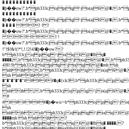
� � � � � � � � � �
�ϸ��ow?'.b*ph333cjojpjqj^jo(aj6@�;.b*
� � � � � � � � � �
�ϸ��ow?'.b*ph333cjojpjqj^jo(aj6@�;.b*
� � � � !!!! ! !
�ϸ��ow?'.b*ph333cjojpjqj^jo(aj6@�;.b*
!!!!!!!!! !
�ϸ��ow?'.b*ph333cjojpjqj^jo(aj6@�;.b*
!"!$!&!(!*!,!.!2!4!�ϸ��ow??
b*ph333cjojpjqj^jo(aj6@�fhq�
����;.b*ph333cjojpjqj^jo(aj6@�;.b*ph
4!8!:!
b*ph333cjojpjqj^jo(aj6@�mh sh
nhth;.b*ph333cjojpjqj^jo(aj6@�;.
sh nhth;
�"�"�"�"�"#####�ǫ�{ck3.b*ph333cjojpjqj
sh
nhth;.b*ph333cjojpjqj^jo(aj6@�
#
# ######�ϸ�wo/>b*ph333cjojpjqj^j
sh
nhth;ob*ph333cjojpjqj^jo(aj6@
����mh sh nhth;?
b*ph333cjojpjqj^jo(aj6@�fhq� ����;?
b*ph333cjojpjqj^jo(aj6@�fhq�