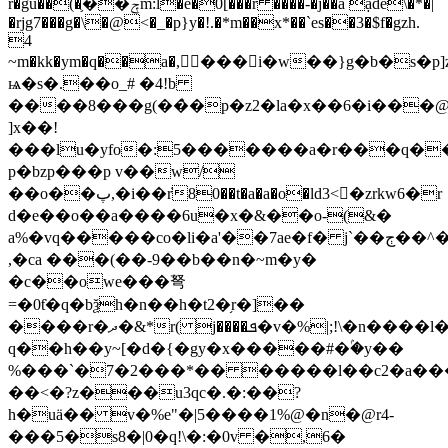
r�gu��(�֛��ݼm:l�e�0[���r ����-�j��ǎ ạde\�*�|
�rjg7���g�\�@<�_�p}y�!.�*m��x*��`es��3�$f�gzh.
4
~m�kk�ym�q��a�,���i�w��}g�b�s�p]
ѩ�s�.��o_# �4!b
��
��8���g(��̀�p�z2�la�x��6�i��
]x��!
���lu�yfo�:5�������a�r���q�
p�bzp���р v��w/
��o��پ,�i��݁r80��t�a�a�o�ld3<�zrkw6�r
d�e��o��a����6u�x�&��o-(&�
a%�vq�����co�li�a'��7ae�f� j`��ڄ��^�q�w���$fò��m�3*��m&��ចq)���n���������
,�ca ���(��-9��b��n�~m�y�
�c��owe���弩
=�0ƭ�q�bѯh�n��h�t2�֥r�]��
����r�ދ�&*r( j����ܦ�v�%|;!\�n����l��_�ew�"��>�s.?
q��h��y~[�d�{�gy�x�����#�ۢ�y��
%���`�7�2���*�� �����l��c2�a���z�{l�:p����ϛۼ
��<�?z���u3qc�.�:��?
h�uä�� v�%e"�|5����1%@�n�@r4-
���5�s8�|0�q!\�:�0v �,6�