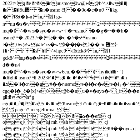
2023t^ g �e �^�s�nuusmo0w@w@b^\:s�wt��|
�nt��|5u݋�n�usmo ĉ!j��0o�e�nϑ �kg
�/f&t�]ɩ-n nџ傡l gɩ-
nnџ�s�v12
mq�[^�w:s�syo�w>w~{�~usmo��g�~��h�
usmo� 2023t^� g� �e �^�susmo
t�y0w@w@b^\:s�wt��|�nt��|5u݋~
{�~t t�s�]^vhpeϑ/f&tck8^nџ傡l
gck8^nџ�s�v12
d��n4
mq�[^�w:s�syo�w>w6eɩџ��ytny�te�l�~"}
�c�gh� usmo� 2023t^� g� �e �^�son t�y�*n�n
�ݏ�ll�:n�gy#��nusmote�l�c�ete�lۏ�^y�l12345ݏ�ll�:n��syo�w>w�nuusmo*g
cgq�l�_ĉ�[x[>e0yt@b�nu�v�syo�^_ir��n
g�r�von*g
cgq�l�_ĉ�[ĉ�\on�vl�:n�usmob*n�n*g�~���s�n�n�syo
  page \* mergeformat 1
"$hjl��ѻ��ef0 cj
ojpjqj^jo(aj mh sh nhth cj
ojpjqj^jo(aj mh sh nhth
�θ��oyc- cj
ojpjqj^jo(aj mh sh nhth cj