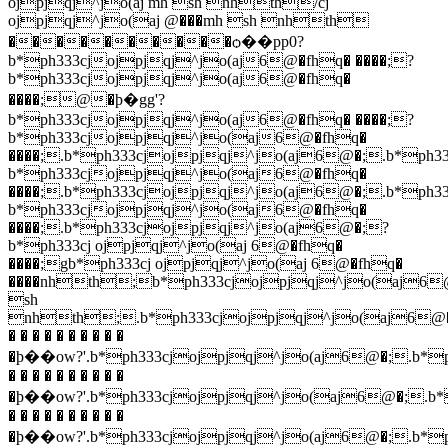
ojpjqj^jo(aj mh sh nhth/cj
ojpjqj^jo(aj @���mh sh nhth
����������ѻ��pp0?
b*ph333cjojpjqj^jo(aj6@�fhq� ����;?
b*ph333cjojpjqj^jo(aj6@�fhq�
����;
@�ϸ�gg'?
b*ph333cjojpjqj^jo(aj6@�fhq� ����;?
b*ph333cjojpjqj^jo(aj6@�fhq�
����;.b*ph333cjojpjqj^jo(aj6@�;.b*ph3
b*ph333cjojpjqj^jo(aj6@�fhq�
����;.b*ph333cjojpjqj^jo(aj6@�;.b*p
b*ph333cjojpjqj^jo(aj6@�fhq�
����;.b*ph333cjojpjqj^jo(aj6@�;?
b*ph333cj ojpjqj^jo(aj 6@�fhq�
����;gb*ph333cj ojpjqj^jo(aj 6@�fhq�
����nhth;
b*ph333cjojpjqj^jo(aj6
sh
nhth;.b*ph333cjojpjqj^jo(aj6@�
� � � � � � � � � �
�ϸ��ow?'.b*ph333cjojpjqj^jo(aj6@�;.b*
� � � � � � � � � �
�ϸ��ow?'.b*ph333cjojpjqj^jo(aj6@�;.b*
� � � � � � � � � �
�ϸ��ow?'.b*ph333cjojpjqj^jo(aj6@�;.b*