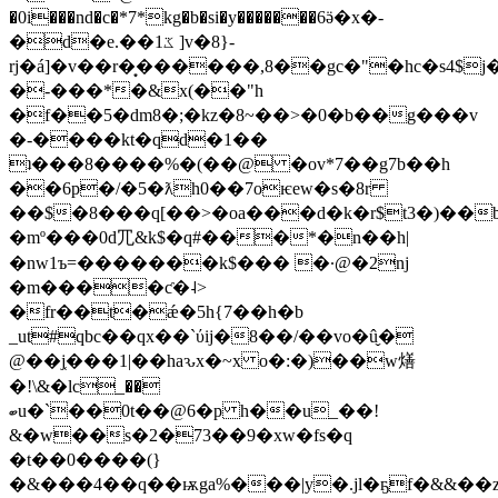
�0i���nd�c�*7*kg�b�si�y�������6ӛ�x�-
�d�e.��ػ1 ]v�8}-
rj�á]�v��r�͙������,8��gc�"�hc�s4$j
�-���*�&x(��"h
�f��5�dm8�;�kz�8~��>�0�b��g���v
�-����kt�qd�1��
ʇ���8����%�(��@ �ov*7��g7b��h
��6p�/�5�ƛh0��7oѥew�s�8r
��$�8���q[��>�oa���d�k�r$t3�)��b
�mº���0d⺴&k$�q#���*�n��h|
�nw1ъ=�������k$��� �·@�2nj
�m����ƈ�˨>
�fr��t�ǽ�5h{7��h�b
_ut#qbc��qx��`ύij�8��/��vo�û̬�
@��j͔���1|��haԅx�~x o�:�)��w㷽
�!\&�lc_��
ބu�`��0t��@6�p h��u_��!
&�w��s�2�73��9�xw�fs�q
�t��0����(}
�&���4��q��ѭga%���|y�.jl�ҕf�&&��