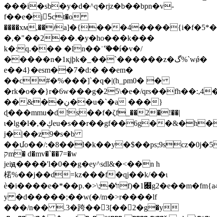
�lf
���/n�� .3�跨��񦖓3[��2�g�y