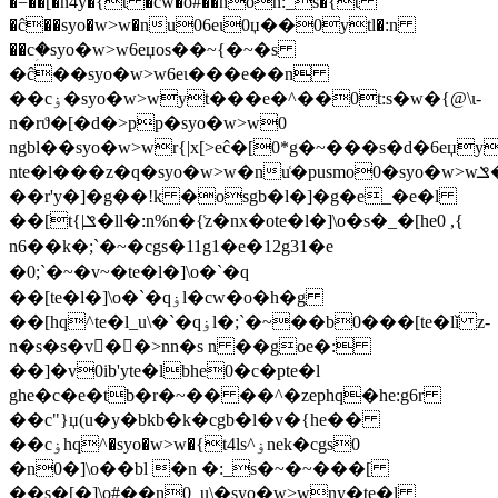
�=��[�n4y�{t �cw�o#��non:_s�{t
�ĉ��syo�w>w�nu06eɩ0џ��0ytl�:n
��cؚ�syo�w>w6eџos��~{�~�s
�ĉ��syo�w>w6eɩ���e��n
��cۏ�syo�w>wyt���e�^��0t:s�w�{@\ɩ-
n�rϑ�[�d�>pp�syo�w>w0
ngbl��syo�w>wr{|x[>eĉ�[0*g�~���s�d�6eџyt�syo�w>wi{ݏ�ll�:n_
nte�l���z�q�syo�w>w�nu͑�pusmo0�syo�w>wݏ�ll�:n�su�v͑�p�e�k00w�k
��r'y�]�g��!k �osgb�l�]�g�e_�e�l
��[t{|ݏ�ll�:n%n�{͑z �nx�ote�l�]\o�s�_�[he0 ,{
n6��k�;`�~�cgs�11g1�e�12g31�e
�0;`�~�v~�te�l�]\o�`�q
��[te�l�]\o�`�qۏl�cw�o�h�g
��[hq^te�l_u\�`�qۏl�;`�~��b0���[te�lǐ z-
n�s�s�v� �>nn�s n ��goe�:
��]�v0ib'yte�lbhe0�c�pte�l
ghe�c�e�tb�r�~�� ��^�zephq�he:g6r
��c"}џ(u�y�bkb�k�cؚgb�l�v�{he��
��cۏhq^�syo�w>w�{t4ls^ۏnek�cgs0
�n0�]\o��bl �n �:_s�~�~���[
��s�[�]\o#��n0_u\�syo�w>wny�te�l