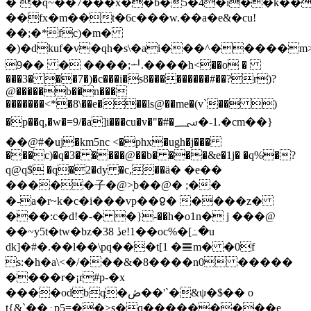
�`�q~��7���x��b�5�4�i��k��pt
��fx�m��t�6c���w.��a�e&�cu!
��;�*fc)�m�
�)�dkuf�v�qh�s\�ai���^�����
9�� � ����;ᅬ.����h<��o �
���3� ��7�)�c���i�s8���������#��?r)?
@�����b��n���
�������<*�8\��e���ls@��me�(v`�� )
�p��q,�w�=9/�a]i���cu�v�"�#�؄�-1.�cm��}
��@#�uj�km5nc <�phx�ugh�j���
���c)�q�3� ����@��b� ���&e�1j� �q%�?
q@q$ �q�2�dy �c,��ӓ� �e��
�����⼦�@>͎b��@� ;��
�-a�r~k�c�i���vp��Ჹ� ����z�
���:c�d!�-� �}-��h�o1n� j ���@
��~y5t�tw�bz�38 ڏe!1��oc%�[߸�u
dk]�#�.��l��\pq���t[1 �䷀m� �0f
s:�h�a\<�/���&�8����n0 �����
����r�¡r#p-�x
����odbq�ڞ��'`�&ψ�$�� o
t{&`��߸p5=��>s�q���������e