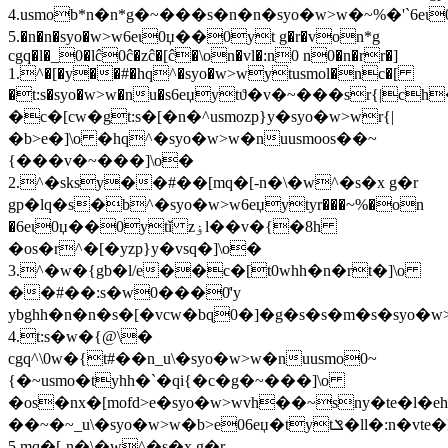
4.usmob*n�n*g�~���s�n�n�syo�w>w�~%�'`6eɩ0
5.�n�n�syo�w>w6eɩ0џ��0yt g�r�von*g
cgq�l�_0�lĉ0ĉ�zĉ�[ĉ�\on�vl�:n0 n0�n�rr�]
1.^�[�y��#�hq^�syo�w>wytusmol�nc�[
�t:s�syo�w>w�nu�s6eџytϑ�v�~���sr{|ch
�c�[cw�gt:s�[�n�^usmozp}y�syo�w>wr{|
�b>e�]\o �hq^�syo�w>w�nuusmoos��~
{���v�~���]\o�
2.^�sksy��#��[mq�[-n�\�w^�s�x g�r
gp�lq�s�b^�syo�w>w6eџytyr���~%�on
�6eɩ0џ��0ytǐ zۏl��v�{�8h
�os�r^�[�yzp}y�vsq�]\o�
3.^�w�{gb�l/e��c�[t0whh�n�rt�]\o
��#��:s�w0���0͑'y
ybghh�n�n�s�[�vcw�bɋ0�]�g�s�s�m�s�syo�w
4.t:s�w�{@\�
cgq^\0w�{t#��n_u\�syo�w>w�nuusmo0~
{�~usmo�tyhh�`�qi{�c�g�~���]\o
�os�nx�[mofd>e�syo�w>wvh��~sny�te�l�
��~�~_u\�syo�w>w�b>e06eџ�tytݏ�ll�:n�vte�l�
5.mq�[-n�\�w^�s�x g�r