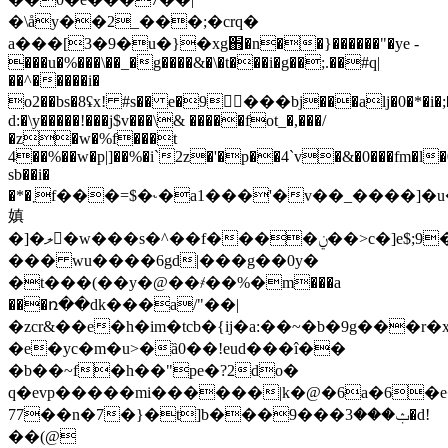
�\åy��2_���;�crq�
a���[3�9�u�}�xg֋�n��}������"�ye -
���u�%���\��_�g����&�\�t���i�g��;.��#q|
��^�����i�
o2��bs�8ʢx! #s�� e�9���bj���alj�0�*�i�;
d:�\y�����!���j$v���\& �����fot_�,���/
�z�w�%f���t
4��%��w�p|]��%�i`2z�'�p��4`v�&�0���fm�l�0�
sb��i�
�*�܂f���=$�˞�a1���'�v��_����]�u��x��h� 0�!
嫃
�]�ލ�w���s�^��f����ݧ��>c�]e$;9��v�k��a��zb�.��6�_��=�0)��/
��� wu����6gd|���g��0y�
�t���(��y�@��҂��%�m���a
���ռ��dk���a/"��|
�zcr&��e�h�im�tcb�{ij�
a:��~�b�9g���r�
�e�yc�m�u>�ȁ0��!euԁ���î��
�b��~f�h��"pe�?2do�
q�evp�����mi������|k�@�6a�6�e�
77��n�7�}�t]b�
��ݑ���3���9�d!
��(@