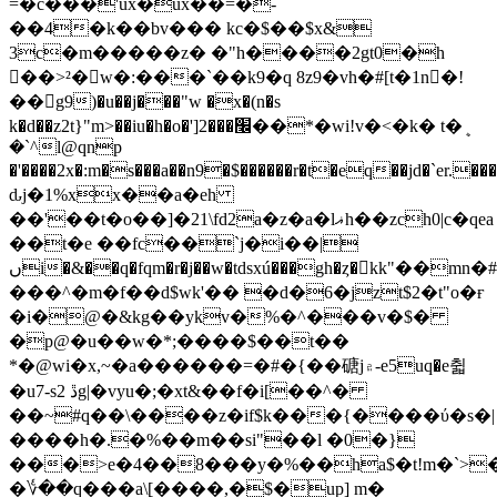
=�c���'ux�ux��=�-
��4�k��bv��� kc�$��$x&
3c�m�����z� �"h����2gt0�h
�َ�>²�w�:���`��k9�q 8z9�vh�#[t�1n�!
��g9)�u��j���"w �x�(n�s
k�d��z2t}"m>��iu�h�o�']2���׬��*�wi!v�<�k� t�ܷ
�`^l@qnp
�'����2x�:m�s���a��n9�$������r�t�eq��jd�`er.�����l��$f��a�٫)��r8iz
ԃj�1%xx��a�eh
��'��t�o��]�21\fd2a�z�a�lޣh��zch0|c�qea
��t�e ��fc��`j�i��|
ںi�&��q�fqm�r�j��w�tdsxú���gh�ȥ�kk"��mn�#z�!
���^�m�f��d$wk'�� �d�6�jzt$2�t"o�ғ
�i�@�&kg��ykv�%�^���v�$�
�p@�u��w�*;����$��t��
*�@wi�x,~�a������=�#�{��磄j۾-e5uq�e췳
�u7-sڐ 2g|�vyu�;�xt&��f�i[��^�
��~#q��\����z�if$k���{����ύ�s�|
����h�.�%��m��si"��l �0�}
���>e�4��8���y�%��ha$�t!m�`>�
�؇��q���a\[����,�$�up] m�