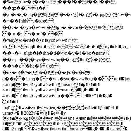
�%n
yohe�g�v�~n0���l͑��t��d��n
��qz��ltt�r
�;n�r�[�clq�[0u`�s�x0�qn�qqg0^:w�v�{i{���[0w�l
�=��[nhhy�g:g6r
��c�r�syo�w>wt�tgb�l�v6r�^s08^`s0
� n �:_s�oo`�b�
�%n
yo�rϑ�sn�syo�w>w�lt
�b_b>yoqq�l�vo�}yl�v0^@\\�~�~�[ny�te�l�]\o_u\�`�qۏl
��~�~_u\gb�l�rhh�tl�n�v�{�]\o�nam
��cۏ=��[�syo�w>whq��ag0hqǐ z�{t
��^�z�he�{t:g6r
�nx�oؚ(�ϑ�[bte�lty��]\o�n�r0
d��n�1.mq�[^�w:s�syo�w>w6eɩџ��ytte�l�]\ot
2.mq�[^�w:s�syo�w>w�nuusmo��g�~��h�
3.mq�[^�w:s�syo�w>w~{�~usmo��g�~��h�
4.mq�[^�w:s�syo�w>w6eɩџ��ytte�l�~"}�c�gh�
d��n1
mq�[^�w:s�syo�w>w6eɩџ��ytny�te�l�]\ot��~h�
usmo� � 2023t^� g� �e �y
tl��rkb:g�sxy�lr�{�#��nr�{
��[�#��nt��~xt�
d��n2 mq�[^�w:s�syo�w>w�nuusmo��g�~��h� usmo�