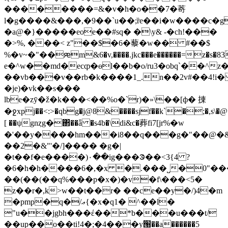
��������=&�v�h�o��7�䓫
l�g����&���,�9��`u��;ȑe��i�w����c�g�
�a@�}�����eoe��#sq� �\y& -�ch!���
�>%, ���< z"��$�6�藜�w�� #��$
%�v~�"��ԙm&6�v,����.jkc���e������=z�s
e�^w��md�ecȹ�өl��b�o/ru3�obq`��^z�
��vb���v��rb�k����1_.n��2v#��4!i
�je)�vk��s���
lbe�zӯ�ž�k���<��%o�`r)�»\��[ф� 㨂
�ջxpj��<:>�qbg�j@8&����sjf��k`�;�,s\�@�
[ ��ψgnȥg�΂��ǟ �s4b�\di&c�葬fi7[jr%�w
�'��y����hm���i8��q���g�"��@�
��2�&"'�/]���� �g�|
�t��f�e����)۰��ig���ᱳ��<3{4 ?
�6�h�h����6�,�x �.���˽�0"��
��(��(��q%���p�x�)�v�f\���<5�
z��r�,k>w��t��r� ��ce��y�/)4�m
�pmp�q�/ޢ{�x�q1� ^��l�
"u��jgbh���έ��*b‪���u���t/
��up��o��ti!4�;�4���y՘��a������5