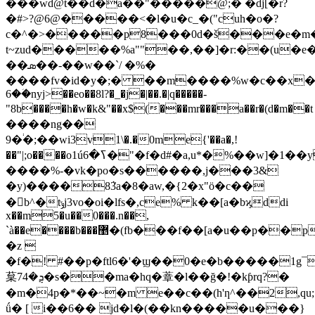
���wd@t��d�a��"�����@;� �dj[�r?
�#>?@6@�����<�l�u�c_�("cuh�o�
?
c�^�>�����p8���0d�š���e�m�'
t~zud�����%a""��,��]�r:��(u�e
��ܣ��-��w��`/ �%�
����fv�id�y�;� ��m����%w�c��x�§�
6��ؘnyj>��eo��8l?�_�j�|��.�|q�����-
"8b����h�w�k&"��x$(���mr���a��r�(d�m��t۽óq�[�i�co�t�\�[�\�`�&��$�
����ng��
9�֔�;��wi3v1\�.�0me{'��a�,!
��"|;o����
o1úߖ�6�"�f�d#�a,u*�%��w]�1��yēh@�r�
����%-�vk�po�s������,j���3&
�y)����8ܵ3a�8�aw,�{2�x"ӧ�c��
�񴖤b^�tݸj3vo�oi�lfs�,ce% k��[a�bϗddi
x��m5�u��0���.n��,
`à��e����b���޵�(fb���f��[a�u��p��p!
�z 
�f�! #��p�ftl6�'�ϣ��0�e�b�����1g¯
葈ܯ�74�s��ma�hq�蔁�l��ğ�!�kƥrq?�
�m�4p�*��~�m e��c��(h'ƞ^��2,qu;
ǘ� [ i��6�� jd�l�(��kn�����u���}