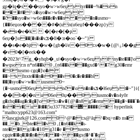
gp�lq�s��syo�w>w6eџytyr���~%�on
���#�^:s�syo�w>w6eџyt
�ĉ��syo�w>w6eɩ���e�v��n �n�n�usmo~
{��6eџos�� ��#�(un(u6eџf���zp}y
�en�e�k  �[�e�[�p
6eџ�]\o��[�s�s�vݏ�ll�:n�oo`�~"}
��s�e�bjt^�w�{gb�l/e�0t:s�w�{@\ۏl��gy0
�v0�[�eek��
�2023t^7g_�yhqb�_u\�syo�w>w6eџytny�te�l�]\
�wqsor:n n*n6��k0 ,{n6��k���gxd�^�7g30�emr
�0tusmo cgq�]\o�r
��~sfnxte�l�n�r0��v0�c�e�t��bl
��[�syo�w>w�nuusmo0~
{�~usmo06eџytonĉ�\on�n�sݏ�l6eџyt�~"}i{�`�qۏl�hqb��c�g
��[b�[�nu06eɩ0џ��0ytusmo�v�n4y0r
g�zhq��ag�c�g�]\o0t:s�w�{@\�n8g5�emr\��g�~���`�q�tt
�n�r�[u �t��|5u݋�3377829 ����{� hyperlink
"mailto:
ypp623@163.com
"

lascgjsrk@126.com
0^@\�tt:s@\lq^�bɋ>n�b ns�
��_�b_bte�ll�v0 ,{�n6��k�ɩ-
nte�l�8g1�e�10g31�e �0tusmo
cgqte�l�q�[�t�n�rr�] ��~t��gxd�^�`�q