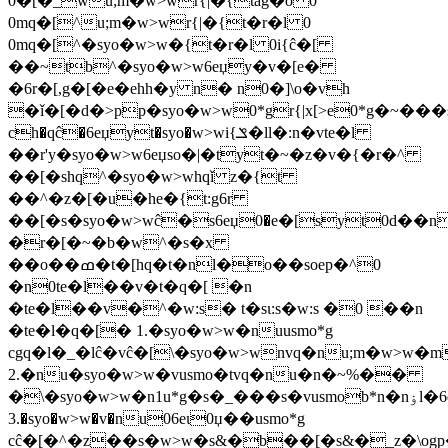
0�[�_wu;m�w>wr{|�{tag�o 0
0mq�[^u;m�w>wr{|�{t�r�l 0
0mq�[^�syo�w>w�{t�r�l 0i{ĉ�[
��~tb^�syo�w>w6eџy�v�[e�
�6r�[,g�[�e�ehh�y n� n0�]\o�vh
�ǐ�[�d�>pp�syo�w>w0*gr{|x[>e0*g�~���
ch�qĉ�6eџyt�syo�w>wi{ݏ�ll�:n�vte�l
��r'y�syo�w>w6eџso�|�tyt�~�z�v�{�r�^
��[�shq^�syo�w>whqǐ z�{t
��^�z�[�u�he�{t:g6r
��[�s�syo�w>wĉ�s6eџ0�e�[syt0d��n
�r�[�~�b�w^�s�x
��o��ߘ�t�[hq�t�nl�o��soep�^0
�n0te�l��v�t�q�[ �n
�te�l��v�^�w:s� t�sɩ:s�w:s �0 ��n
�te�l�q�[� 1.�syo�w>w�nuusmo*g
cgq�l�_�lĉ�vĉ�[\�syo�w>wnvq�nu;m�w>w�m
2.�nu�syo�w>w�vusmo�tvq�nu�n�~%��
�\�syo�w>w�n1u*g�s�_���s�vusmob*n�nۏl�6eɩ0џ��0yt�vl�:n�
3.�syo�w>w�v�nu06eɩ0џ��usmo*g
cĉ�[�^�z��s�w>w�s&�b��[�s&�_z�\ogp