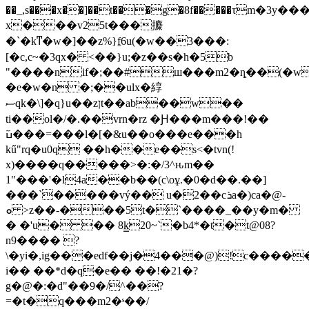
��_,s���x��]��t���g�8f�����τm�3y���
x���v25t���攗
�`�kͳ�w�]��z%}f̱6u(�w��3���:
[�c,c~�3qx� <��}u;�z��s�h�5b
"����nif�;��#ш���m2�ȵ��(�
�e�w�n �;��ulx�綧
ސqk�\]�q}u��zןt��ab��w��
ti��ol�/�.��vrn�rz �Ԩ���m���!��
kű"rq�u0q ��h��e��s<�tvn(!
х)����q�����>�:�/3^ԋm��
1"���'�l4a��b��(c\oұ.�0�d��.��]
���`�����vý�� u�2��cܪa�)ca�@-
ܘ >z��-���5t�`����_��y�m�
� �'u� �� 8k̳20~`�b4*�t�t@08?
n9���� ?
\�yi�,ig���edf��j�4���@)!c����
i�� ��*d�q�e�� ��!�21�?
g�@�:�d"��9�/^��?
=�t�q���m2�ˢ��/