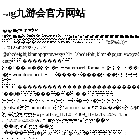
-ag九游会官方网站
��ࡱ�>��
�����9:[��������������������������������������������������������������������������������������������������������������������������������������������������������������������������������������������������������������������������������������������������������������������������������������������������������������������������������������������������������������������������������������������������������������������������������������������
 !"#$%&'()*
,-./0123456789:;<=>?
@abcdefghijklmnopqrstuvwxyz[\]^_`abcdefohijklmn�pqrstuv
entry��������
�f`��aw���summaryinformation(��
�worddocument����������
������������������������
'��0������� �  
 (4<dl��
greatwall normal.dotmadministrator1@�ޗ�>o@|i�wr�@�aw��@���γ��
� , =wps office_11.1.0.14309_f1e327bc-269c-435d-
a152-05c5408002ca����՜.��
,��d��՜.��
,����h�px`h px�: