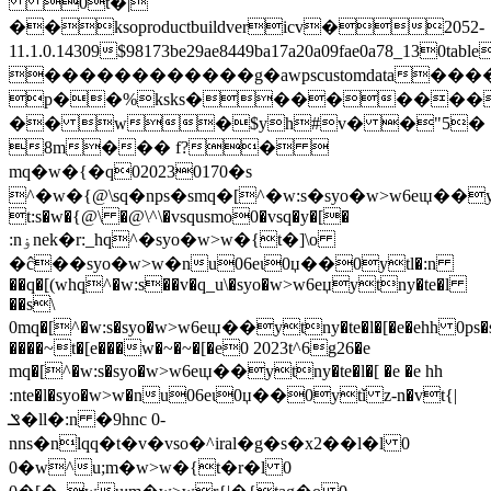
0t�|
��ksoproductbuildvericv�2052-
11.1.0.14309$98173be29ae8449ba17a20a09fae0a78_1
������������g�awpscustomdata
p��%ksks��������
�� w�$yh#v� �"5�
8m��� f?� 
mq�w�{�q020230170�s
^�w�{@\sq�nps�smq�[^�w:s�syo�w>w6eɩџ��yt
t:s�w�{@\ �@\^\�vsqusmo0�vsq�y�[�
:nۏnek�r:_hq^�syo�w>w�{t�]\o
�ĉ��syo�w>w�nu06eɩ0џ��0ytl�:n
��q�[(whq^�w:s��v�q_u\�syo�w>w6eџytny�te�l
��s\
0mq�[^�w:s�syo�w>w6eɩџ��ytny�te�l�[�e�ehh 0ps
����~t�[e���w�~�~�[�e0 2023t^6g26�e
mq�[^�w:s�syo�w>w6eɩџ��ytny�te�l�[ �e �e hh
:nte�l�syo�w>w�nu06eɩ0џ��0ytǐ z-n�vt{|
ݏ�ll�:n �9hnc 0-
nns�nlqq�t�v�vso�^iral�g�s�x2��l�l 0
0�w^u;m�w>w�{t�r�l 0