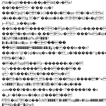
(%h�۬\u@f���iu��p�dd[�ν�a?
��9��!=`�'�� eц�?
��t�p@5��}c3���n��py<�1�wu{
i�k��a�tg �l*`��nm�&�c!�62�s�g
jސy2._)x��g/u�-
��fkt���'����3�pb�@nݥ\4��j�����t��et�ٟvoĵ�c�d�w!
����e�m9�x:�,��$ԉ:�<���%oa�kjn��
$�2y$�mt�l��sjr%.n��ĩ�?
�v�w�f$�wii�yu۰#=�7����
��$tf�����������h��(�ۈ'q����hv��e?
��s�vb"@�{ql�ѥtq�w��<�_z�f�����^'g�
k��2-
��p\zplì��z~������c�yf�
6q"v���n����y��b��j��,�
q<�%���(:r(�9�t��ɱ�s
��b�ծr���_k��
>��njэ{����ܴ�"w 
wh���l�pq^n��y3�5檂r��u�q�l��
ٹea���/i��n;�v��w�qt��<7�����8� �x
�ڤ~�$�πow�h�yt @�����i
.�m �iפ��ٗccb�����k��\og��w�6]ao����)��
�*4\e�n� �@w9