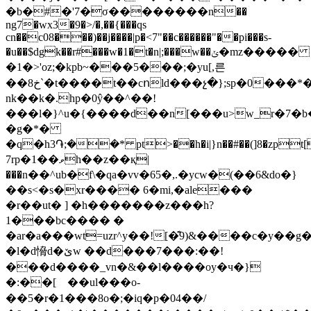
�b�#�'7�σ��������n��
ng7�wx3�9�>/�,��{���qs
cn��c08���)��j����|p�<7"��c������"��pi���s-
�u��$dgk��r#���w�1�t�n|;���w��ݵ�mz�����
�1�>'oz;�kpb~���5���;�yu[,른
��خ8`�t����t��cոld���չ�};sp�0���*���e��g�ȶ;q�_��
nk��k�.hp�0ŷ��^��!
���l�}^u�{����d��n[���u>w_r�7�
�g�*�
�q�h3֏;��* pt>��h�i|}n��#��(]8�zpt[
7rp�1��ވh��z��қ|
���n��^ub�f\�qa�vv�65�,.�ycw�(��6&do�}
��s<�s�xr���� 6�mi,�ale���
�r��ut� ] �h�������z���h?
1���bc���� �
�ar�a���wt=uzr^y��![�͊9)&����c�y��
�l�d愶d�ێw ��d���7���:��!
���d����_vn�&��l����oy�ч�}
�:��[𥉉��ul���o-
��5�r�1���8o�;�iq�p�0 4��/