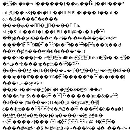
��c�#�^ol������{��ay��꧵uj�����?
m;9]t�� z&j��t��� $9t�l�����o�
o.~�,$����ʭ�e���
����qs���_jُ���� h.
<;�$`u��đ���8 �l@r�x�ց�
��ph��p0���� �� ��쓘�p�8o
��ߣ��̖ ��0�/�t��� �ԛ��9(��g!
���p����8�u���*�! t
���3i���)~�p%�ro���vޑ��<��h�.�>�u)�n�ѷ;k��p�el6$i��w��h��xz��pc
�*ف�*h���הp�pt'n���7
�n�w��t�(1b�(���w�q`���0�9�h$��
��bp�i�#'����0%������?��/�r���|
���>1~�oy|
��j�ki��í~d��û�b��$�5ޛ��5?
�'��v*u~$y���o��� ���(κn�&�w|
�3���-[%r���k}f19qs�_#l�bɏz.ir�퓣
d��4jrc���*d�.%2�����|�h��a�!
��5i��¦�]�hj����a� 4h�
z|v����>]���an� kp{@jd��|
����dm�$_b(n8����ڧl�_���~�l��c����:p4b���gfrc<^����h�`��i�.�jro���pq0���:x�_�(tϧ_�8or�{"�q$=�.��p�4�at�f��4b��ρ