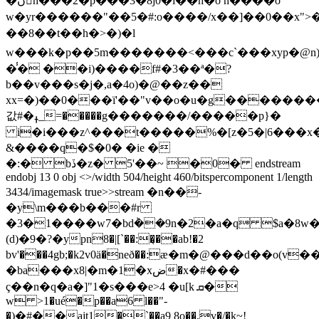
�ڽ󿻂h���2�p���3�8j0�i��h�o n����o
w�yr������"��5�#:o����/x��]��0��x">
� �8��t��h�>�)�l
w ���k�p��5m�������<���c`���xyp�@n)r��ư�]'׫��z�c��t�]j}yw��|='�xh
�̾� ��i)����f#�3��ª�?
b��v���s�j�,a�4o)�@��z��
xx=�)��0���ï'��"v��o�u�g�������
값#�ߪ_=�����g�������/�����p}�
i�i���z^���t�����%�[z�5�|6���x�
&����q�$�0� �ie �
�:� bڏ�z� 5'��~ �0� endstream
endobj 13 0 obj <>/width 504/height 460/bitspercomponent 1/length
3434/imagemask true>>stream �n��-
�y\m���b���#r
�3�1����w7�bd݃��9n�2�a�q $a�8w
(d)�9�?�ypn8�|[`��:�̖��ab!�2
bv'���4gb;�k2v0ä�neð��:ӕ�m�@���d��o
�ba���x8|�m�1�xض�x�#���
ç��n�q�a�]"1�s���e>4 �u[k ܩ�
w >1�ué�p��a6 l��"-
�)�#��ajt1�`��a9 8o��,v�/�k~!