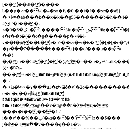
[����dl�)����
b��p�>r��sd�#�so�fy�0 ��t�f�'�se��a$}
��ab���k��x�k��g55������b�h��|l�
#h`�t��r�:
<�ک�6�9n�1����ƭ3fn�x~ڜ �g���[�2�(du
e�r��t�(��:�g�����p��l-
v��f�@��b�ʋ�b^��sy�w�ts�`�[�[�e�*,
�ր���7�����b���a.j��o/���u��x#
��}
�,� m��>4���@�=��h�y%"-.dŧ3;��
꿋~�҇)7ϭ-
���=6�h]�����~jlʷ�l6(�z��5���5�k�@�\��]�
�_/
�u�>�٧���u1�ҝ�ć�v]�2o����������a^��*�\�ټ2�.f
o�u�q��v鶲g���8�f��
�&��q������w��8�d��d/
���!s��օ� o@��v�rܸ@��n�wҵ�}
���(�t�����1`/
i��yª��%��ݔ(�ɨq����`zlz��$���
j�i� rm߮��v����q��1�%-