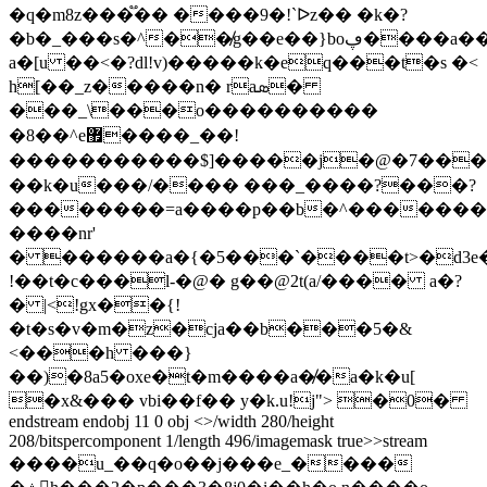
�q�m8z���֟�� ����9�!`ᐅz�� �k�?
�b�_���s�^��̸g��e��}boڥ����a��?
a�[u ��<�?dl!v)�����k�eq���t�s �<
h[��_z�����n� raܣ�
���_\���o�������� ��
�8��^e޿����_��!
�����������$]�����j�@�7���y
��k�u���/���� ���_����?���?
��������=a����p��b�^�������
����nr'
� ������a�{�5���`����t>�d3e��
!��t�c���l-�@� g��@2t(a/���� a�?
� |<!gx��{!
�t�s�v�m�z�cja��b���5�&
<���h ���}
��)�8a5�oxe�t�m����a�̸�a�k�u[
�x&��� vbi��f�� y�k.u!j"> �0�
endstream endobj 11 0 obj <>/width 280/height
208/bitspercomponent 1/length 496/imagemask true>>stream
����u_��q�o��j���e_����