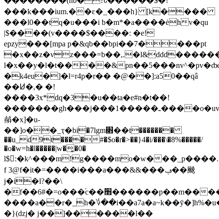
��������(hb�?ԍ������$�!
���k���ium.��ε�_���һ} [k����
���l0��tq�u���i b�m*�a����ėhv�qu
|$����(v����$����: �e!
epzy���[mpa p�&qb��bpi��7����pt
�x��z�vz���=b��,.�l&ddd�����
l�x��y�l�t����&pn��5���nv^�pv�ȸ
�k4eu�]�l=r4p�r�� �@��]:a50��qâ
��Ꞹ�,� �!
����3x*dq�3�u��ta�е#n�t��!
�������gh���j���1�����ـ����o�uv�t��������8u���
𗺯�x]�u-
��]o��_ҭ�bi�7lgm׋��t�������
��u_d9t����#�$o�r�>��}4�i/���\�8%�����/
�o�w=h�l�����|w�̻�0�
l$:�k^���m!g����mo�w���_p����.
f 3@f�it�=����i���a���& &���ݠ��䬋
j�i�l?��\
�f��6#�=o���֜c��׫������p��m����}zm���v���o�_�z�[��xq���>�}du[ukԙ5�xn���i8k��_�
����a��r�_h�؇��i��a7a�a~k��ӯ�]h%�u�
�}(dzj� j��]������l��