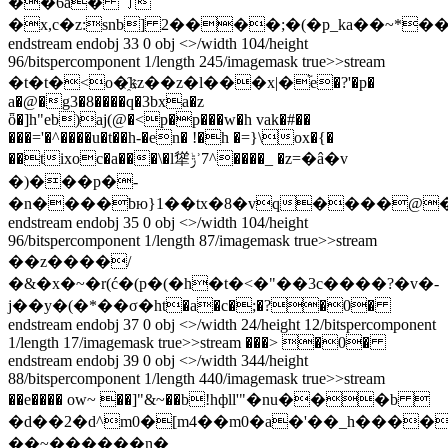
��6a� ㇆
�x,c�z:snb] 2����;�(�p_ka��
endstream endobj 33 0 obj <>/width 104/height
96/bitspercomponent 1/length 245/imagemask true>>stream
�t�t�<o�҈kz��z�l���x|�֘e�?'�p�
a�@�g3�8����q�3bxa�z
ȫ�]h"eb)aj(@�<p�p���w�h vak�#��
���='�^����u�t��h-�en� !�h �=}\ox�{�
��tixoc�a���\�l㹐ݱʾ7^����_ �z=�â�v
�)���p�-
�n����bю}1��tx�8�vq����@
endstream endobj 35 0 obj <>/width 104/height
96/bitspercomponent 1/length 87/imagemask true>>stream
��z����/
�&�x�~�r(ć�(p�(�h�t�<�"��3c����?�v�-
j��y�(�*��σ�ht�a�c�;�?�0�
endstream endobj 37 0 obj <>/width 24/height 12/bitspercomponent
1/length 17/imagemask true>>stream ���> �0�
endstream endobj 39 0 obj <>/width 344/height
88/bitspercomponent 1/length 440/imagemask true>>stream
��e���� ow~ ��]"&~��b!hфll'"�nu���b 
�d��2�d^m0�[m4��m0�a�'��_h���
��~������n�