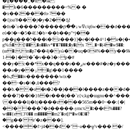
�g����_�u�ѩ
� k�6���������<%� �
�x��2���fo˞7��
�{joa'8���j�y�2��상
�fn�`o����7�����ր��ۿwߜc/q6w���d����mj��e���n�-
eύ�!�~�5�4f.!�b>��b��p"ʷj��
p��g���ל���i�!z���}]�e�l��4^1�u�(��ݏ��>�eu�-
g%:ĥ�[\��,�o��kv*�'�7���;�y�(x 7 _�=�(4�w$��:
(ur�:,m�р7��4j�yώ��uq�04%��y
1-�}�f�`֓�v��3�>p�#
��y�c��*x��q���s��ږw���#�z�y���s���΋}
��a�y��ۊ�g\��1����
�bګ�
�iv�������/wix�
��~�s�\�,ū���?
��b.��o�ŧ�2
���7]��l�}fr�r���j��`z{v,kg�ɯgnu��^�
\����ŭj�hj����z���565m��0~��:{�|
�f����7�d�����-ymcԏ�נ��t%���?
wt��{e{3'0�� m�����m2`�ot[f*�w0�3�ۚ?
�g��' e'�z���].
<�����f>j4��đ�"~a��╦'v��� �/