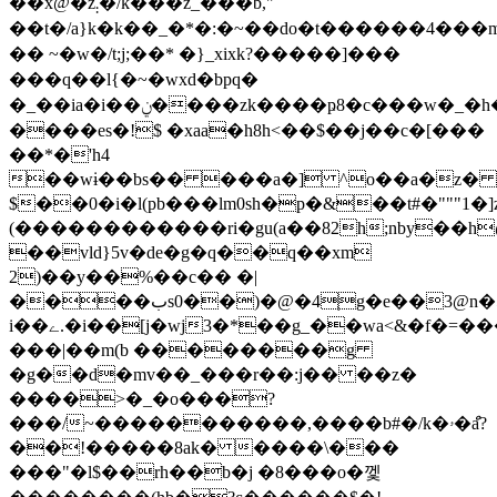
��x@�z܄�/k���z_���b,"
��t�/a}k�k��_�*�:�~��do�t������4���m,
�� ~�w�/t;j;��* �}_xixk ?�����]���
���q��l{�~�wxd�bpq�
�_ ��ia�i��ݧ����zk����ҏ8�c���w�_�h�.�t�"pb�zlf�
����es�!$ �xaa�h8h<��$��ј��c�[���
��*�'h4
��wɨ��bs�� ���a�] ^o��a�z� 
$��0�i�l(pb���lm0sh�p�&��t#�"""1�]z
(������������ri�gu(a��82h;nby��h
��vld}5v�de�g�q��q��xm
2)��y��%��c�� �|
����بs0��)�@�4֤g�e��3@n�5�w#&���4�~�����=h���9p���a��a��,8b�
i��ے.�i��[j�wj3�*��g_��wa<&�
f�=��
���|��m(b ��������g
�g��d�mv��_���r��:j�� ��z�
����˃�_�o���?
���/~�����������,����b#�/k�ۥ�ްa?
��!�����8ak� ����\���
���"�l$��rh��b�j �8���o�껯