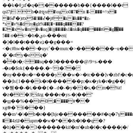
��k�θڒď�q�;������h��{����l��r
qsl7j  b�ǣtչxt�\ogo0�7�n �-���=^x�
�ߝ6�)rtx$�!��߄�j#�z�k��*�z-
*s�v%�dro�glt%��[�=���q�����?
�2�xw�m�v�uq]�i)j��i��s1�nk�q������t6�g԰��
5�� ϭ�c>�h�ېo
-���en|
�]�l��t���ϰܐ��g���=
<�c#hw��>�uyc`��mutc�>������~u��
�`�rfy�eq�'
�̚�i�ָ<��sq��3������@/9=s-���
-�a�$ok{����.�~'t�7�
�ny���o�=����y��w�>�tc���]v�zbf\�
��|ls{1���k�t���� ��p;�κ�yk�r�g��j
v�뛛��-�i,���{�؞d�-�y�[�s,�fm�%t!
�z�t�3ܻǳg ���e�ys-�|��"
�ϣ��%��h0;����۷̬��
xg֎�`6���}
��m^�\�b�r��[hje�������#�q�7ү���
��4zꚶ�upm��w�*��&�l��q�?
�h)���3������kif�m'�uh�l�c����j�/