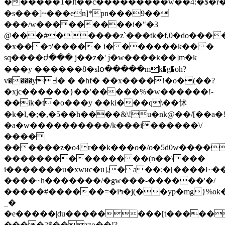
������1�lt��c���������w��4:�$�r�d��h
�s���]~���en]*pn���9��
���/w���������i�"�3
@���#�����z`���tk�f,0�do�����
�x���ͻ'����� i�������k���
sq����ժ��� j��z�' ɉ�w����k��]m�k
���y ������8�slօ�����mk�g�oh?
v����y ߃� � �hf� ��x����!�o�(��?
�xjc������}��'�����%�w������!-
��ik�t�o���y ��ki���q\��怵
�k�l,�;�,�5��h����&\!u�nk@��/[��a�
�a�w����������/k���i������\/
����|
������z�o4r��k���o�/o�5d0w����
���������������(n��\���
i�������u�xwиc�u],�a��;�[����l~������������i��ߢc�u�a�
����~h�������/�gw���-������'�/
�����#������=�iߤ�j(��yp�mg}%ok���iu���v����h
_�
�e�����|du��������[t�����
����2$��zzo��!?