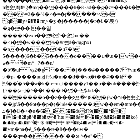
��8���q�a�→s g�����#�b/*������ڲ
m�[�^ި2�mq������h�8~ad��g�z=���k�
��^=2��^ɺ�<�=�յ�����>vw'
q���y<��ʹ�� пȵ>�ʒ �j�����j�r�ǐ.�\찃/}
�g��� ��엽
����t�exn��h֜^�{mc��
�<)�̓�w��� %�#rd�dggրx)
�n͑�����0�;ɪ7�h
5����)6�b�5����o����ս�.u�]w���j
ه� ~�m* _?��n/
�b\͞�ulҷs2�g��r�j���#�����7۴vm�5��ݬ�wkr��=�ό//u�yd�
э �p۽����ung|}%a�m��d��vo֚�t��#|��k�
��͐�5��a�k�a~:m_i����y1��μ��oh����
{7��(a=]�^��h���'l��~zbd:�/
�������o��z���ջ�^)8��ƒw�*s�
��jp\$��9ot��p�(�lυle�����;iw��em�t
ܭ�]�𕡎�˂�u�؜�_�65���dsd?9(����*��
�}t�~�2�p�^���b�x�`htu:��&����p]&��$s��f���ko}
�o�/�;m�k���$}�����;4��wj:l���e�i�>
��ϻm�na�ȇ_$���te�8���uw�
���q=��j���`��؛e.^�e"�