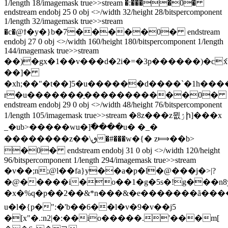
1/length 18/imagemask true>>stream �:����0�
endstream endobj 25 0 obj <>/width 32/height 28/bitspercomponent
1/length 32/imagemask true>>stream
�c�@ϯ�y�}b�7�����0� endstream
endobj 27 0 obj <>/width 160/height 180/bitspercomponent 1/length
144/imagemask true>>stream
��)�gx�1��v���d�2i�=�3p������)�cަx
��]�
�xh;��"�t��]5�u������d����`�1h���
r�u�������֣�����������0�
endstream endobj 29 0 obj <>/width 48/height 76/bitspercomponent
1/length 105/imagemask true>>stream �8z���z뮚ۯի]���x
_�ub>�����wu�]߯����u� �_�
��������z��\ٯ�#���w�{� z⟾��b>
�0� endstream endobj 31 0 obj <>/width 120/height
96/bitspercomponent 1/length 294/imagemask true>>stream
�v��;n;@l��fa}y��a�p�l�@���j�>|?
�@�����i�o��1�g�5s�!g���n8yql1�x�%p
�x�%q�p��2��&*n���&�e�������ã��
u�l�{p�":�'b��6��l�v�9�v��j5
�[x"�.:n2|�:��io�����.'���m[