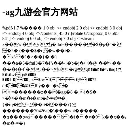
-ag九游会官方网站
%pdf-1.7 %���� 1 0 obj <> endobj 2 0 obj <> endobj 3 0 obj
<> endobj 4 0 obj <>/contents[ 45 0 r ]/rotate 0/cropbox[ 0 0 595
841]>> endobj 6 0 obj <> endobj 7 0 obj <>stream
x��\s˺�bd j�fbde������$�p�"� 
�5� (���$�c�w��t�-
�x^�]�>��{�;�}
���a�5�fm[3�7�[߆���b�j��@ ����
���(�4`�..��>aaѣ�rg:j�������^v�uq�
��s�svii)x�����
���˦_�[:(��ہ<�oc�t�@;��3?
dr����@� �lۘy��=�v�
=������z���gg�8 �¸i�$�
>���m�t�snt�/vn�,
{�rq�=��ii����?}
�������70426a[�\���wpt�����
�q���;wq�����b)�i��y�9k��ҳ��ںg�
�m�-=�}