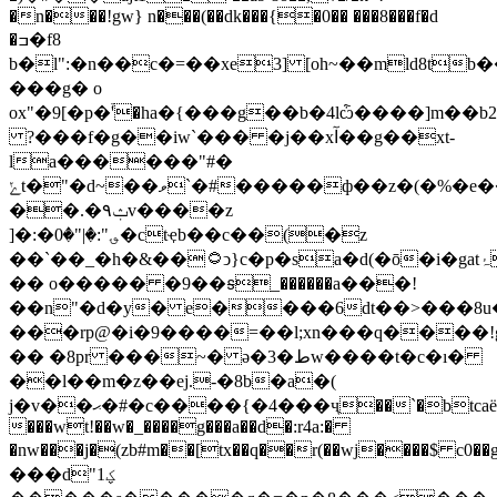
�n���!gw} n���(��dk���{�0�� ���8���f�d
�ߏ�f8
b�l":�n��c�=��xe3] [oh~��mld8t
���g� o
ox"�9[�p�֒'�ha�{���g��b�4lѽ����]m�
?���f�g��iw`��� �j��xآ��g��xt-
la������"#�
ݺt�"�d~��ވ`�#�����ф��z�(�%�e�����c�x,�¶qz�wy u]m�a�n&h�g,b����g_
��.�ݑ۹v����z
]�:�؈":�|"�0�ctҿb��c��(�z
��`��_�h�&��۝ͻ}c�p�sa�d(�ō�i�gatۂ
�� o����� �9��ꭶ_������a���!
��n"�d�y� e����6dt��>���8
���rp@�i�9����=��l;xn���q����!
�� �8pr ���~� ə�3�طw����t�c�ı�
��l��m�z��ej.-�8b�a�(
j�v��ޙ�#�c����{�4���ҷ��`�btcaë�
���wt!��w�_����g���a��d�:r4a:�
�nw���j�(zb#m��[tx��q��r(��wj����$ 
���d"ؼ1