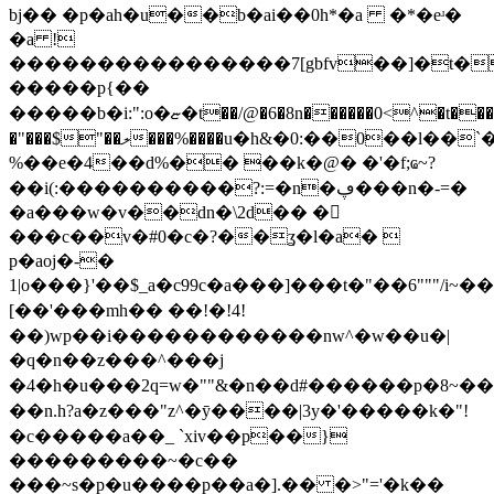
bj�� �p�ah�u��b�ai��0h*�a �*�eʴ�
�a !
����������������7[gbfv��]�t�*h8p�w�)yث��ã��h��������wv���
�����p{��
�����b�i:":o�ޏ�t��/@�6�8n������0<^�t�����m��8cp�
�"���$"��ލ���%����u�h&�0:��0��l��`��[�����$�=}&�w
%��e�4��d%�� ��k�@� �'�f;ҩ~?
��i(:����������?:=�n�ڥ���n�-=�
�a���w�v��dn�\2d�� �𷄒
���c��v�#0�c�?��ʓ�l�a� 
p�aoј�-�
1|o���}'��$_a�c9 9c�a���]���t�"��6"""/i
[��'���mh�� ��!�!4!
��)wp��i������������nw^�w��u�|
�q�n��z���^���j
�4�h�u���2q=w�""&�n��d#������p�8~��
��n.h?a�z���"z^�ӯ����|3y�'�����k�"!
�c�����a��_ `xiv��p��}
���������~�c��
���~s�p�u����p��a�].�� �>"='�k��