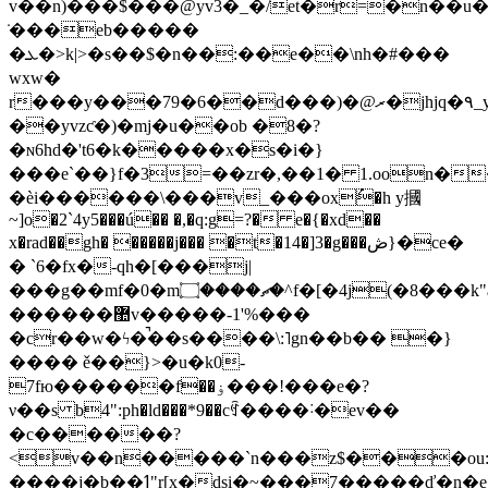
v��n)���$���@yv3�_�/et�r=�n��
̇���eb�����
�ܥ�>k|>�s��$�n��:��e��\nh�#���
wxw�
r���y���79�6��d���)�@ރ�jhjq�٩_yu�(��nl��.t�x�d�����2{q%ٌ����w�
��yvzƈ�)�mj�u��ob �8�?
�ɴ6hd�'t6�k�����x�s�i�}
���e`��}f�3=��zr�,��1� 1.oon�
�èi������\���v_���oxُ�h y摑
~]o�2`4y5���ú�� �,�q:g=?� e�{�xd��
x�rad��gh� �����j��� �t�14�]3�g���ڞ}�ce�
� `6�fx�-qh�[���j|
���g��mf�0�mޗ����۝�^f�[�4j(�8���k"a��~m�ת#��u�/
������޺v�����-1'%���
�cr��w�ϟ�̚��s����\:˥gn��b�� �}
���� ě��}>�u�k0-
7fю������f��ۏ���!���e�?
ν��s b4":ph�ld���*9��cꉏ����˸�ev��
�c������?
<v��n�����`n���z$���ou
����j�b��ߗ"r[x�dsi�~���7�����ď�n�e�c��%������