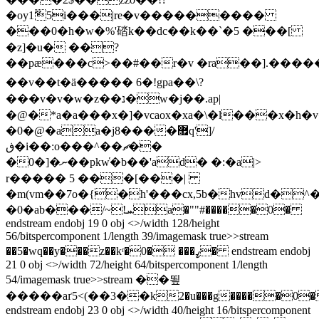
�oy1ޫ5i���|re�v���������
���0�h�w�%'䂿k��dc��k��`�5 ���[
�z]�u� ��?
��pæ���c>��#��r�v �ra��].������
��v��t�ä�� ��� 6�!g pa��\?
���v�v�w�z��נ�w�j��.ap|
�@�*a�a���x�]�vcaox�xa�\�l���x�h�v
�0�@�aa�j8����޿q']/
ڧ�i��:o���^��ޗ��
�0�]�ނ��pkw҅�b��'ad� �:�a|>
r����� 5 ���[���|
�m(vm��7o�{�h'���cx,5b�hvd�
�0�ab���/~!ܚa�""#�����0�
endstream endobj 19 0 obj <>/width 128/height
56/bitspercomponent 1/length 39/imagemask true>>stream
��5�wq��y���z��kʳ�ߨ��� �0� endstream endobj
21 0 obj <>/width 72/height 64/bitspercomponent 1/length
54/imagemask true>>stream ��뙾
�����aґ5<(��3��k2�u���g�����0
endstream endobj 23 0 obj <>/width 40/height 16/bitspercomponent