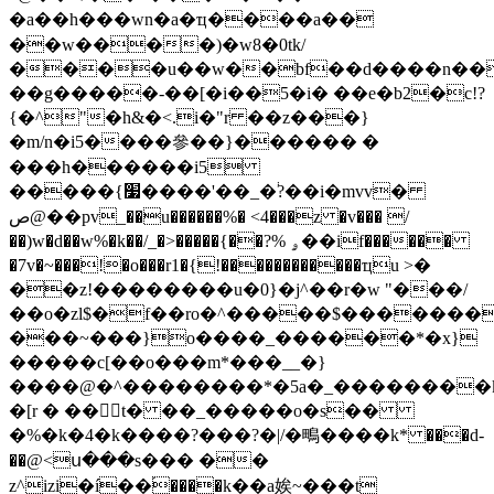
�a��h���wn�a�ҵ����a��
��w����)�w8�0tk/
����u��w��bf��d����n���
��g�����-��[�i��5�i� ��e�b2�c!?
{�^"�h&�<.i�"r ��z���}
�m/n�i5����參��}������ �
���h������i5
�����{׷����'��_�֔?��i�mvv�
ص@��pv_��u������%� <4���z �v��� /
��)w�d��w%�k��/_�>�����{��?% ۄ��if������
�7v�~���!�o���r1�{!������������ҵu >�
��z!��������u�0}�j^��r�w "���/
��o�zl$�f��ro�^�����$���
����
���~���}o����_������*�x}
�����c[��o���m*���__�}
����@�^��������*�5a�_��������k�
�[r � ��t� ��_�����o�s��
�%�k�4�k����?���?�|/�鴫����k* ���d-
��@<ս���s��� ��
z^izi�í��֜����k��a娭~���t