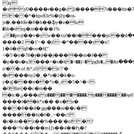
)q!
�xƴ0����ɍ��g�s j]����7t���fm�
/ȉ� �*�hpo$3e%�@p�os-
js�,��h$e�#�h��ֆy�z�fޏ
�hb�eeg�m����1%
؋��pvԓl��v�yw��xxf��i����pc��٥��b��3��
����2 �1'<� �j!~�*����y�n?
{�d�zq0�oo�6["
<�5'�n�78�j�d��j���ʲ��m�f��
�p��s�u3���^�ѕ�lt�=��)>�pg$r�ۍ�&s߫���$�1�5���� j���e� �~6_�\骎
n'��.of &*,s5�n`|"�
�ė���ny2�_�*o�2�k�u-
y�q[���n��*x�˾z�5�^�<-
�08av[��c�m��
�tc�ݵ���n o���j�������.y���������ҷe6`e�˳
����l��k*a�� �x�u�
���8��d�;gq���ui��c�|
������bj�f�_~��c5
�r�4o��z��%���'�of�?
���^%\��r��m{[ƾ��4��Ԧ�?