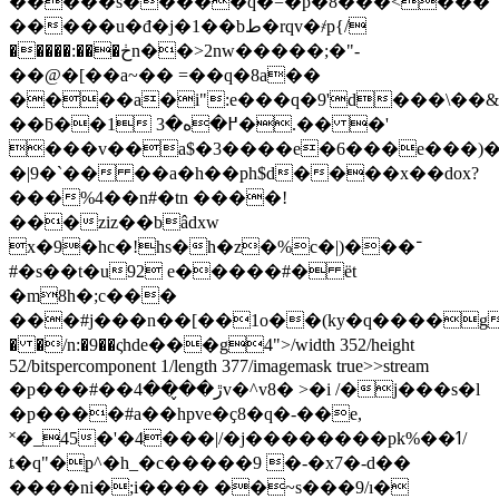
�����s�����q�=�p�8���<���
�����u�đ�j�1��bط�rqv�҂p{/
�����:���ڂn��>2nw�����;�"-
��@�[��a~�� =��q�8a��
����a�i":e���q�9'd���\��
��ƃ��1 ߂�ه�3�.�� �'
���v��a$�3����e�6���e���)�
�|9�`�� ��a�h��ph$d����x��dox?
���%4��n#�tn ����!
���ziz��bâdxw
x�9�hc�!hs�h�z�%c�|)���־
#�s��t�u92 e�����#� ët
�m8h�;c���
���#j
���n��[��1o��(ky�q����g
� �
/n:�9��ςhde���g4"
>/width 352/height
52/bitspercomponent 1/length 377/imagemask true>>stream
�p���#��ڙ��̬��4v�^v8� >�i /�j���s�l
�p����#a��hpve�ҫ8�q�-��e,
˟�_45�'�4���|/�j��������pk%��ߗ/
ȶ�q"�p^�h_�c�����9 �-�x7�-d��
����ni�;i���� ��~s���9/ı�