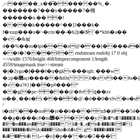
,>:����_x��֟������%_�-
�������7���y�����7�㮲
������n.�� �!
�ּ���k�����^��]3���k�
f�xшp���u�~�cm/��-�h2ji�l$`�*kh6�a��
�v-�&놬
4��%��m�lpi���n@�'��[����a�
��f�?���0� endstream endobj 17 0 obj
<>/width 1576/height 468/bitspercomponent 1/length
4559/imagemask true>>stream
�j�2ygu�إ���f�q�gkv���rgh; ���w
�;zp�޻açi�����&t0nð�nvt��#a�@�������h:}
�v�a?#}]���p#���*
��g[�pe<���@�8vȡ��zv
m��_��e�c����@.�d��0�x9v�o�u
/
t�zb���m4�yt��b���u$�)8��5
��g�j���c#�m߻����y;�e�*u�\'i����[�.b 6��d��a�
�$�m���ats��dj����"ƙ�~�_a�n�-���d�i$�}
���7�����r�kdo����dus�oh�xf g >����h���}
�a���o�i }ށ~�o]|�p��' �ra����l