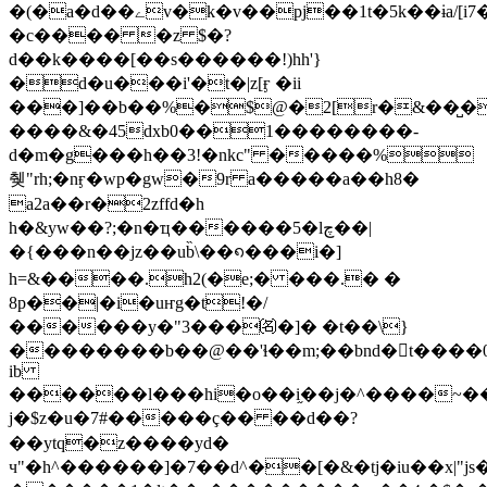
�(�a�d��ےv�k�v��pj��1t�5k��ɨa/[i7��nԕ$�at�z���zdq߰\.��}a�ki?
�c���� �z $�?
d��k����[��s������!)hh'}
�d�u���i'�t�|z[ӻ �ii
���]��b��%�$@�2[r�&��̺�
����&�45dxb0��1��������-
d�m�g���h��3!�nkc" �����%
췢"rh;�nӻ�wp�gw�9r a�����a��h8�
a2a��r�2zffd�h
h�&yw��?;�n�ҵ������5�lچ��|
�{���n��jz��ub̏\��᪈���i�]
h=&����.h2(�e;� ���.� �
8p��|�i�uҥg�t!�/
������y�"3���㈴�]� �t��\}
��������b��@��'ɬ��m;��bnd�t����0
ib
������l���hi�o��i֦��j�^����~�
ј�$z�u�7#�����ç�� ��d��?
��ytq�z����yd�
ч"�h^������]�7��d^��[�&�tj�iu��x|"j