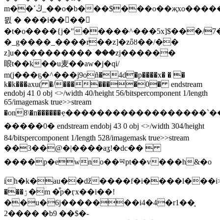
m��ڭߵ_��o�b���$���o��җxo�����f��j����a���<�c�j�xn�����������k��g����{�[�/jaxz�
믨 � ���i����
�t�o����{j�"�����^���5x]$���/7�
�_g����_����r��z]�zȫȣ��/��
z]u����������ۤ���zj������
䀶t��k��u麦��aw�j�qi/
m(j���ҕ�^���j9oñ�4d�p����x� � �
k�k���axu( �/�������0� endstream
endobj 41 0 obj <>/width 40/height 56/bitspercomponent 1/length
65/imagemask true>>stream
�on8\�n������ҿ������������������`�
�����0� endstream endobj 43 0 obj <>/width 304/height
84/bitspercomponent 1/length 528/imagemask true>>stream
��3��@�|����aʓ!�dc�� 
����p�ewno��ཡpt��v���h&�o
ih�k�au��ǆ����f�i����l���i
���ۯ�m �͒p�ӷx��i��!
��u�6j�������i4�4�r1��֑
2���� �b9 ��$�-