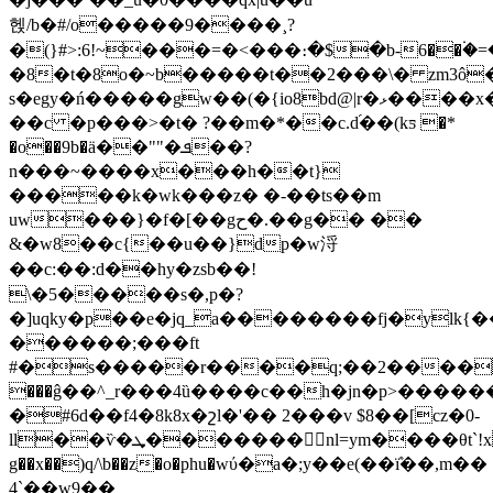
헩/b�#/o�����9����¸?
�(}#>:6!~���=�<���։�$�b-6��۬�
�8�t�8o�~b�����t��2���\� zm3ô
s�egy�ń�����gw��(�{io8bd@|r�ޅ����x�
��c �p���>�t� ?��m�*��c.d֜��(kƽ �*
�o��9b�ӓ��""�ܦ��?
n���~����x���h��t}
�����k�wk���z� �-��ts��m
uw���}�f�[��gح�.��g�� ��
&�w8��c{��u��}dp�w浖
��c:��:d��hy�zsb��!
\�5�����s�,p�?
�]uqky�p��e�jq_a��������fj�ylk
������;���ft
#�s�����r����q;��2����
���ĝ��^_r���4ȕ����c��h�jn�p>������
�#6d��f4�8k8x�շl�'�� 2���v $8��[cz�0-
ll��ѷ�ܜ�������nl=ym����θt`!x�mp�`n�
g��x��)q/\b��z�o�phu�wύ�a�;y��e(��ܶï��,m��
4`��w9��