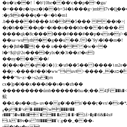
�n�\z��! ٱ�b'{0he���\c��p�^�gu/
�=���z�/qwz�)��b=34�k���g~)
mbl7v�[ܷ
:�y$tn���q�=�<�h�m1
.b�����8���:k0�b�5��� t��t�>|
�j�h����q�=�i��n���b0e���b���-
����qk�8c���l���#���#��p�ҹn�y҅>�
��sa~wuyth��g��u��,!l�`9y\�l��m�!
�y�]h8�׿{� �� u���ɬ` �w�×�
l�^$@@2o���l�ylx�|�3i��z!�e|}
��ny�����/
�[��e�s�q�1�}}:�ʳa9��5�� l����۱m2e�ېb�
��j~.����#��l�ww"suv#>����_�zם�ؖ�
���"%~z>�>s2ߛ�jｍ
cx�]p�l��x���d��s�v�zh��
���������úmb������hω�;��.ߓ[4i��k�<��w�s�gj=����x�����
鲩
��d,�ɵ��cd𐎸uv��g�\��n'���ӷ�vx\�o�*ݎ�@fa�|
ߪ�p�;�^o�-����:w̹���#��
r���"5�w��d�`��� �z}� �>�}ź>�p�\6&�4x#
i.k`�8ч�o 'flf�����`cۡ g��_���-
o�l�g�rۆl