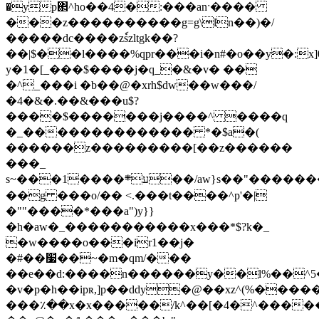
�yp΂^ho��4�:���anˑ����
���z����������g=g\ln��)�/
�����dc����zٗszltgk��?
��|$��l����%qpr���i�n#�o��y�:x
y�1�[_���$����j�q_�&�v� ��
�^_���i �b��@�xrh$dw��w���/
�4�&�.��&���u$?
����$�������j����^ ����q
�_�������������� *�$a�(
������z���������[��z������
���_
s~���1����ע܍��/aw}s��"�������޽r����_
��g ���o/�� <.���t����^p'�|
�""����*���a")y}}
�h�aw�_�����������x���*$?k�_
�w����o���ir1��j�
�#��׷��~�m�qm/���
��e��d:����n������y��l%��^5
�v�p�h��ipʀ,]p��ddy�@��xz^(%���
���٪��x�x�����/k^��[�4�^�����