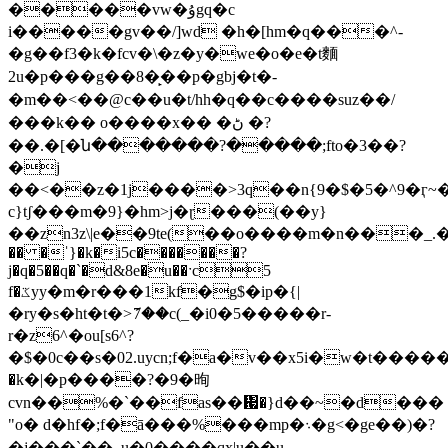
�����vw�ۇgq�c
i�����gv��/]wd �h�[hm�q���^-
�g��f3�k�fcv�\�z�y�we�o�e�t麵
2u�p���g��8�̙��p�gbj�t�-
�m��<��@c��u� t/hh�q��c����suz��/
���k�� o����x�� �ڻ �?
��.�[�ն�������?�����;fto�3��?
�j
��<��z�1j����>3q��n{9�$�5�^9�ӷ~��
c}tʃ���m�9}�hm>j�ɽ���(��y}
��zn3z\|e��9te(��o����m�n���_.��
�� �ˈ}�k�i5c�������?
j�q�5��q�`�d&8e�u��ˑc5
f�ػyy�m�r���1kf�g$�ip�{|
�ry�s�ht�t�>ަ7��c(_�i0�5�����r-
r�z6^�ou[s6^?
�$�0c��s�02.uycn;f�a�v��x5i�w�t��������a�l
�k�|�p����?�9�㫬
cvn��%�`��fas��጗�}d��~�d���
"o� d�hf�;f�ā���%���mp�܈�g<�ge��)�?
�j���`��_u�0����qx|u��u