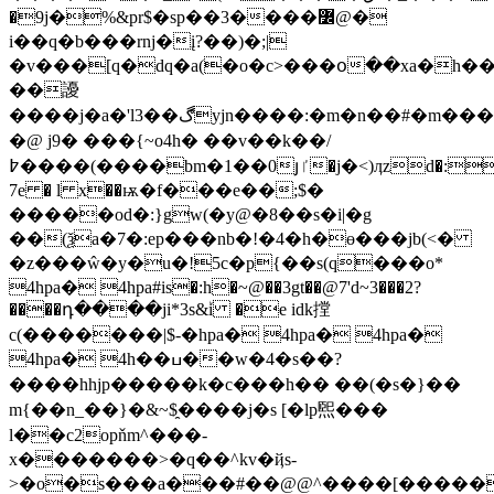
�9j�%&pr$�sp��3����߼@�
i��q�b���rnj�į?��)�;|
�v���[q�dq�a(�o�c>���օ��xa�h��
��䜡
����j�a�'l3��ڰyjn����:�m�n��#�m������g���j������
�@ j9� ���{~o4h� ��v��k��/
߈����(����bm�1��0յٵ�j�<)ӆzd�:dr�7�rq���@$�xdȇ�sr�j
7e � l x��ѭ�f���e��;$�
�����od�:}gw(�y@�8��s�i|�g
��(ѯa�7
�:ep���nb�!�4�h�ɵ���jb(<�
�z���ŵ�y�u�!5c�p{��s(q���o*
4hрa� 4hрa#is�:h�~@��3gt��@7'd~3���2?
����դ����ji*3s&٘i �e idk摚
c(�������|$-�hрa� 4hрa� 4hрa�
4hрa� 4h��ߎ��w�4�s��?
����hhjp�����k�c���h�� ��(�s�}��
m{��n_��}�&~$̯����j�s [�lp煕���
l��c2opňm^���-
x�������>�q��^kv�ҋs-
>�o�s���a���#��@@^����[�����