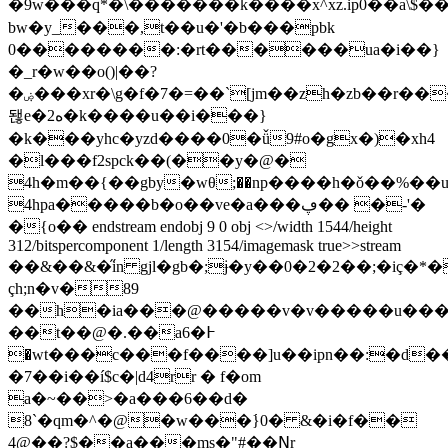
�9w���q*�\�������k����x^xz.ip0��a\$��m�qm���
bw�y_���,t��u�'�b���pbk
0��������:�rt������ua�i��}
�_r�w��o()|��?
�ۻ���xr�\g�f�7�=��`[jm��zh�zb��r���n��x�šغ���#a��8��k#v��^
됂e�2ە�k����u��i���}
�k���yhc�yzd����0�ǚ9#o�gx�)�xh4
�l���f2spck��(��y�@�
4h�m��{��gby�wθ;��np����h�ǒ��%��u
4hрa�����b�o��ve�a���ڥ�� �-'�
�{o�� endstream endobj 9 0 obj <>/width 1544/height
312/bitspercomponent 1/length 3154/imagemask true>>stream
��&��&�̋in gjl�gb�;ɉ�y��0�2�2��;�iç�*
çh;n�v�89
��h�ia���@�����v�v�����u����
��t��@�.��a6�߅
�wt���c���f����]u��ipn��:�d�
�7��i��í$c�|d4rr � f�om
a�~��>�a���6��d�
8`�qm�^�@�w���߭}0� &�i�f��
4@��?$��a���ms�"#��ꓠr