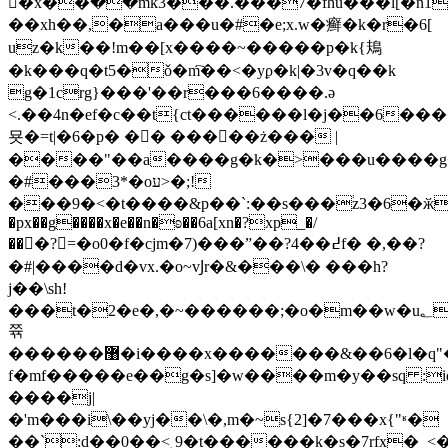
�x��߳��mk3���.���7�fhu���l[�n1
��xh��,�a���u�#�e;x.w�癣�k�r�6[
uz�k��!m��[x����~�����p�k{鳺
�k���q�t5�ǒ�m҇��<�yϼ�k|�3v�q��k
g�1crg}���'��r���6����.ә
<.��4n�ef�c��t{ct������l�j��6����
묫�=t|�6�p� �� �����ż��� |
����"��a����g�k�>���u����g�"��x
�#���3*�oע>�;!
���9�<�t����&p��`:��s���֔z3�6�ӂ�ۦ���ߥ�p��ǀ
�px��g����x�e��n�ʚ��6a[xn�?xp_�/
���?=�o0�f�cjm�7)���”��?4��߄f� �,��?
�#|����d�vx.�o~vͿr�&���\� ���h?
j��\sh!
���t�2�e�,�~������;�o�m��w�u؂󆤇imey�\�s}w��w��
쮺
������޸�i����x�������&��6�l�q"���w֑2%u]���u�|w�"�[��\�
f�mf�����e��g�s]�w����m�y��sq :
����j|
�'m���i\��yj��\�,m�~s{2]�7���x{"ʶ�
��`:d��0��<˿9�t������k�s�7rfx�_<�