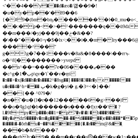
<'��4��'y���d�æo�/걟��9�!
�u�y�p��'�89��6
{�#͐9�(ɓm�bҧ������'�l�0_mu�o<
��:�p�<�>�^�������q��ū9ǳ
��m���/�yj���9j��ݲ�&��?
�\��"���l>γ�$�lx<;��i�,�m� lry���6@
����^��"
g�!g�7��1���v�8a&�8����\��rrϡ-
o�^8]��������>yveƿd
��n^��=���7e�06����ޖ���
�c^g�ب�1p\qv�'i`��v�ܸm\
�ƽ��>�x(�d��h�r�s���2^�8sg��] ���8�3��r�ye����f��
u�e��4�^h=��� پ�k�g�yi� g.�3=<�}��/
��{�� ^0?9�/
�n�˘�u�{l�r��12�����6�g>��|f
��o�ϥg}qf�b������s���.�f|xτ��'t� ?
l.�9f=py�p���o��1=�p 7�v�\�ï �b���9��/
��y�aǳ9����v�m�g��l���˶��d������)e��h���*��5p
�i���i�-�ŏrh�u�~��%���l��{�.�r��m@&��ְ
���b�&9���?̔
���ghh;�/9�.��m��c��s⓺���w�1~���g