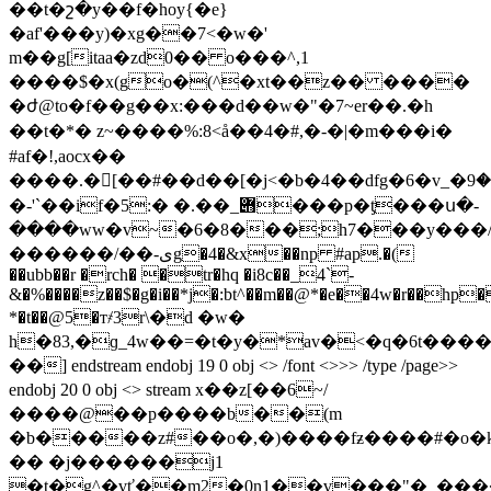
��t�շ�y��f�hoy{�e}
�af'���y)�xg��7<�w�'
m��g[itaa�zd0�� o���^,1
����$�x(go�(^�xt��z�� ����
�ժ@to�f��g��x:���d��w�"�7~er��.�h
��t�*� z~����%:8<å��4�#,�-�|�m���i�
#af�!,aocx��
����.�[��#��d��[�j<�b�4��dfg�6�v_�ݛ����9��>~�x�8l�h�"�o3���)2�3xv�g4�{��p�q�:cb�a�v�����h}
�-'`��if�5:� �.��_݋���p�ƫ���ս�-
����ww�v~�6�8���;h7���y���
������/��-یg�4�&x��np #ap.�(
��ubb��r �rch� �tr�hq �i8c��_4`-
&�%����z��$�g�i��*j�:bt^��m��@*�e��4w�r��hp�
*�t��@5�т҂3r\�d �w�
h�83,�ɡ_4w��=�t�y�*av�<�q�6t���
��] endstream endobj 19 0 obj <> /font <>>> /type /page>>
endobj 20 0 obj <> stream x��z[��6~/
����@��p����b��(m
�b�����z#��o�,�)����fƶ����#�o�k&
�� �j������j1
�t�g^�vť��m2�0n1��v���"�_���