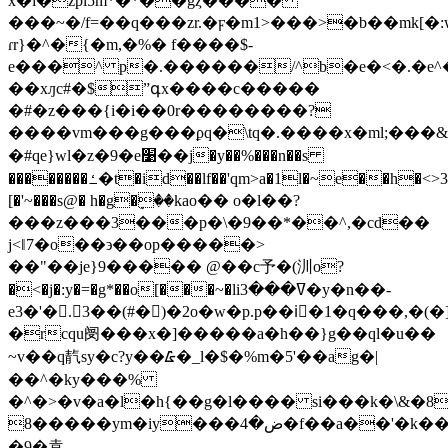
x�i�zpl5m*�*��gȥ����
���~�/f=��q���zr.�ϝ�m1>���>�b��mk[�:
ɾr}�^�{�m,�%� f����$-
e���^ p�.������/^b�e�<�.�e^
��xԓc#�$ˮգx����c�����
�#�z���{i�i��0r��������?
����vm���g���ϼq�\tq�.����x�ml;���&��m�݆�m�\v��m��ޅ��{ۘ
�#qe}wl�z�9�e׹��j�y��%�
��n��s
��������ߑ�t�id��lf��'qm>a�1l�~e��h�<>3�y��7p{�b[,
[�'~���s@� h�g�ٟ��kao�� ο�l��?
���z���3���p�\�9��*��^,�cd��
ϳ<ǁ7�o��϶��op�����>
��"��je}9����� @��c予�(汌o?
�<�j�:y�=�g*��o[���~�liߜ���3�y�n��-
e3�'�.3��(#�)�2o�w�p.p��iٓ�1�q���,�(
�rcqu阌���x�]�����a�h��}g��ql�u��
~v��q靔sy�c?y��᮶�_l�$�%m�5'��ag�|
��^�ky���%
�^�>�v�a�l�h{��g�l���� si���k�\&�8
8�����ym�iy���ض�4�f��a��'�k���#)��7��r�c:ئh>�9��$/cքo9�ʶyv��]�nj�~j���w����rѿ�gf�r�f����n���x����i����'�v�z�c{˹���.z�o��э�]�q�cyl�/
�9�袁