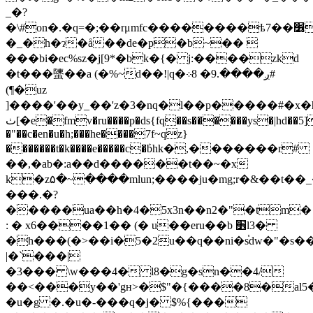
_�?
�\#on�.�q=�;��rμmfc��������ѣ7��׶�
�_�h�ɂ�å��de�p�b~�� 
���bi�ec%sz�j[9*�bk�{� j:����zkd
�t���螴��a (�%~d��!|q�⊹8 �ږ����.9#
(¶�uz
]����'��y_��'z�3�nq�l��p�����#�x�
ٺ[�e�fmv�ru����p�ds{fq��s������ys�|hd��5]:e�k��od�;��-
�"��c�en�u�h;���he����7f~qz}
�������t�k����e�����c�ܰbhk�,�������r#
��,�ab�:a��d������t��~�x
k�z۵�~����mlun;����ju�mg;r�&��t��
���.�?
�����ua��h�4�5x3n��n2�"�tm�
: � x6����1�� (� u��eru��b ׾l3�
�h���(�>��i�5�2u��q��ni�s֓dw�"�s�
|�`���|
�3��� \w���4� l8�g�sn��4/
��<���y��'gн>�$"�{����8�al5
�u�g �.�u�-���q�j� $%{���