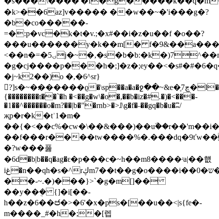
�ś���\����'�f�g�����k��q�m���v��׮�����;��ŏ<���e��e�����d�u6���ks�]��ؾr����g��d����s���x`~��<���7��u����݌�ɵ��vy~tɔ��
�k>��6az]v����� ��w��~�'i���g�?
�b�co�����-
=�:p�vc�k�t�v.;�x#��i�z�u��f �o��?
���u������y�k��m[� f�9&��a���
<��n�=�ۍ5j�~�,�s�b�b:�k�)7^��m�-r9�=��;�u�:�:ض�"��=�#�@���|g�ާ6�}`�$^l�,�&���s&��n�?
�g�cj����p���h�;]�z�;ey��<�s#�#�6�
�j~k2��)o �,�6^sr}
?]s�~�׃������ϱ�\sp��a�a�ջ��~&e�֛7چ�l�3�]�.
{��������t��`�h �<��g�w\�o�,��b�iz�#.�)�<���-
�1��^������o�m?��|b�"�rnb>�>ɺ\g�f�˵��gq�b�u�ʭ/
җp�r�k�tʾ1�m�
��{�<��c%�cw�\��&���)��uۜ��r��'m��i
��f���r����tw����%�.���dq�9ťw���3m|p��ֺ�[��f����j�4}:�z*�<���ݶx�~��x��x�|jcל��s��2�����h�7�
�?w���풇
�6d�b|b��q�ag�ԑ�p���c�~h��m8����ʴa|��햾
iغ�n��qh�s�^rڮm7��t��g�o����i��0�ש�����!
��-~.�)���}>`�g�m[]��
��y��ܴ� {]�i[��-
h��z�6��෪�>�6'�x�ps�[��u��<|s{fe�-
m����_#�h�;�[렙