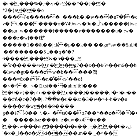
�e����%�}�zp�c��#��}��=
*2�{a���o
���6^u���t��_���h�;�w���nߗ�7�o���;w޹��ѿp�eu�{gxgz���{_o��")��5s�
v�`tt�������o�٧49w>v�9u�ڵˇz�����[twc��j<���`��9�mn����#'n9|
��gn=w������j�����y�������u� :w�
���z�wj��f粇
�����1��ǟt��j:.k�p��k��'��gn*sw��$
|��'������5 ߺ��q�'�?
6�������&�5���_
�őc�����ewn��g7��x��k6^��m߿��6~q�77��7�ɓc����/
�lww�gt����z\w�b�����잽
���=6x�s�n�͌�n{��o}
�<�^�._<�[2xst���uh:x!ܽte]���
�0�v{��p1o����q���]�����;f�<�e��n
��#ߡ�c�7�ܿ�|߹?��ѥ�u��sə�3�w�>4~h�v�u
����z\�wj�8�9����
g��ś7 -0��_\,�ށ_�ts0��z7��*��z����ii����o<��|v��s�����k�
�=_ ����dϖz���h=z�uw�x4�o��
��vw���dq f����i�u�� ;=͖�,��0�v;]-
'�x�_l��z�yki�͟i���,m��._�^��