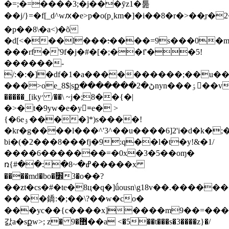
�=;�=����3;�j���ȳz1�툺
��j/}=�f[_d^wԕ�e>p�o(p˳km�]�i��8�r�>��ֱr�
�p��8\�a<)�õ
�d[<���l���:̶����=9s���0�
���rf�'9f�j�#�[�;��f'��5!
������-
/:�:�]�df�1�a����������;��u��x
���>oe_8$|sք�������ڻ�2nyn���ٶ��vk.��^�=��t���w���s�e�m��yo����e���>����
�����_[iky׳ /��\ ~j�;8��{�|
�>�t�9yw�e�y=ْe� >
{�6eۉ����]*)s����!
�kr�g����l���^'3^��u����6]2'i�d�k�
bi�(�2���8���fj�9:q��l�t�y!&�1/
����6�������=�0x�3�5��oɱ�
ռ{#��:�8~�ߝ�����x
����md�bo�׾3�o��?
��zt�cs�#�te�8ц�q�]ǘousn\g18v��.����
�� ��鐈:�;��\?��w�co�
���yc��{c����x]����m9��=���
갌a�sքw>; z� ޻�9��a <�5��t���s�3����z}�/