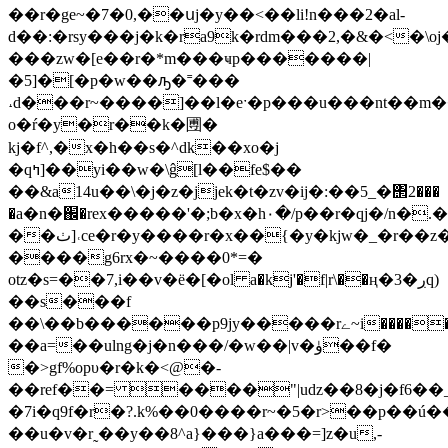
��r�ge~�7�0,��սj�y��<��li!n���2�al-
d��:�rsy���j�k�ra9k�rdm���2,�&�<�\o
���zw�[e��r�*m���ҹp�������|
�5]�[�p�w��ԡ�˭���
˔d���r~����]��l�eˑ�p���u���nt��m�
o�ŕ�y�r��k�圑�
kj�f^,�x�h��s�^dk��xo�j
�qߤ]��yi��w�\ĝ[
l��fe$��
��&a14u��\�j�z�jjek�t�zv�ij�:��5_�΢2���
�a�n�֌�rex�����'�;b�x�h۰�/p��r�qj�/n�
��ٺ]˓ce�r�y����r�x��{�y�kjw�_�r��z�c�]������[�2r�(�u�pnc6�:-
����g6rx�~����0*=�
otz�s=��7,i��v�ё�[�ol a�kj'�f|r\��ң�3�ڔq)
��s���f
��\��b������p9jy�����rے~i��������r��y���*�k�q�0��d%̓�sm�����e6�[��jk;�v��n�mu2\ϋ�v���^��6f��q��,��knd����'������cu�}
��a=��ulng�j�n���/�w��|v�ۈ��f�
�>gf%opυ�r�k�<@�-
��ref��= ����"|udz��8�j�f6�
�7i�q9f�r�?.k%��0����r~�5�r>��p��ú�
��u�v�r˷��y��8^a}���}a���=]z�u,-