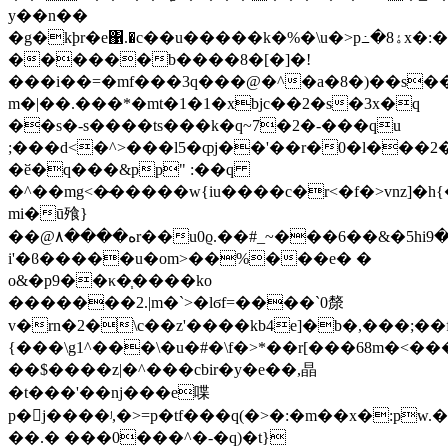
y��n��
�g�kþr�e΁.�c��u�����k�%�\u�>p߸�8ۀx�:��������o���
������b����8�[�]�!
���i��=�mf���3q���@�^�a�8�)��s�
m�|��.���*�mt�1�1�xbjc��2�s�3x�q
��s�-s����ts���k�q~7�2�-���qu
;���d<�^>���l5�ȹj��'��r�0�l���2���
�ӗ�q���&pp" :��q
�^��mg<�̴�����w{iu����c�r<�f�>vnz]�h{
mi�ū飱}
��@۸����هr��u0ϱ.��#_~���6��&�5hiߏ>�9?
i'�ϐ�����u�om>��%���e� �
o&�p9��κ�֧����ko
�������2.|m�`>�lϭf=����`0漦
v�rn�2�\c��z'����kb4e]�b�,���;��
{���\g1^���\�u�#�\f�>*��r[���68m�<����l5�v39�
��$����z|�^���cbir�y�e��,晶
�t���'��ǌ���e喋
p�󻭩j����ʲ,�>=p�tf���q(�>�:�m��x�:pw.
��.� ���0���^�-�q)�t}