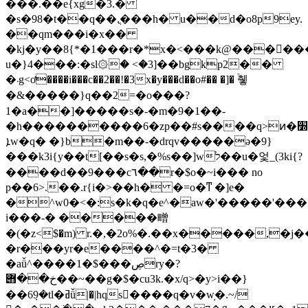
���.��e{xg�3.�
�s�98�t��q��.ֳ���h� u��d�o8p9ey.
��qm���i�x��
�kj�y��8{*�1���r�*x�<���k@����
u�}4���:�sl۞� <�3]��bgkp2��
�܁g<ơ����i���c��2��!�3x�y���d��o#�� �]� ֒췧
�&�����}q��2=�o���?
1�a��]�����s�-�m�9�1��-
�h����������6�zp��#s����q>ͷ�׽g>��w�1��ou�.�˧������'`�1n2�k:�'c,�.��2qg���1�0
ܐw�q� �}b�m��-�drqv�����ǝ�9}
���k3i{y��t[��s�s,�%s��]wל��u�엋_(3ki{?
����d��9���c٦��r�$o�~i��� no
p��6>.��.r{i�>��h� �=o�ͳ �]e�
�^w0�<�:s�k�q�e^�aw�'�����'��
i���-� �����㽪
�(�z<$�m) r.�,�2o%�.��x�����,�j��%�y���͖h�,ǚۓgte� x8n=����e��,wr�d���q
�r���yr�e����^�=t�3�
�aǚ^����1�$���ڝry�?
خ��݋��~��g�$�cu3k.�x/q>�y>i��}
��6݀9�tl�ߥǚ|�|hqs�ُ���q�v�w̦�.~/