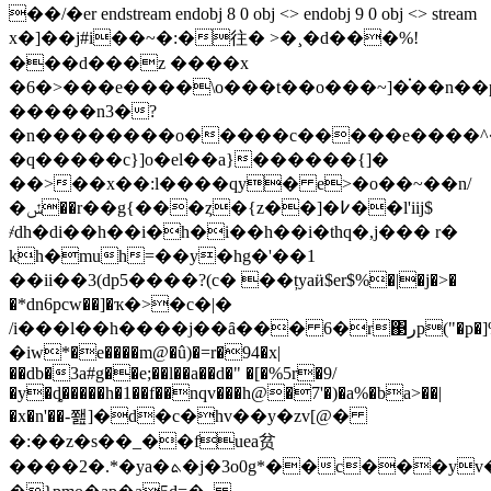
��/�er endstream endobj 8 0 obj <> endobj 9 0 obj <> stream
x�]��j#i��~�:�往� >�¸�d���%!
���d���z ����x
�6�>���e����\o���t��o���~]�֗��n��
�����n3�?
�n��������o�����c�����e����^
�q�����c}]o�el��a}������{]�
��>��x��:l����qy� e>�o��~��n/
�ݽ��r��g{���ȥ�{z��]�߇��l'iij$
҂dh�di��h��i�h�i��h��i�thq�,j��� r�
kh�muh=��y�hg�'��1
��ii��3(dp5����?(c� ��țyaӥ$er$%�|�j�>�
�*dn6pcw��]�ҡ�>�c�|�
/i���l��h����j��ȃ��� 6�r΃رp("�p�]%i�]�]t�5��`a3�y�(�9/ְ
�iw*�e����m@�û)�=r�94�x|
��db�3a#g��e;��l��a��d�" �[�%5r�9/
�y�ȡ�����h�1��f��nqv���h@�7'�)�a%�ba>��|
�x�n'��-쬂]�d�c�hv��y�zv[@�
�:��z�s��_��fuea贫
����2�.*�ya�ܬ�j�3o0g*��c���yv��ń⬒*y��]@,}