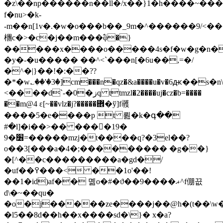
�z\��np������n��ll�/x��}1�h����~���
f�nu>�k-
-m��n[1v�.�w�o���b��_9m�^������9/<��
檲c�>�c�j��m���߱φ�}
�����x����o�����4s�f�w�g�n�t
�y�-�u����� ��^<`���n[�6u��,=�/
�^�|}��!�:��??
�*�w؎��'�3�]cm���n�qz�&a����u�v�6ԫ��s�n
<����d`-�0�زq ttmzl�2����uj�cz�b=����
��m@4 ɛ[~��vlz�j?�����܎�ў]f彠
����5�e����p t 뢾�k�գ��
#�l]�i��>�� ����19�
9�׶=�����mzj�t����q?�3el��?
o��3[���a�4�;��������� �g��}
�[^��c���������a�gd�/
�uf��߉���< ��1o'��!
��1�id)af�� 몖o�#�ϑ��9����ޣ^f倗끖
d\�~��qu�
�o�j�����zе����j��@h�(t��\w��
�l5��8d��h��x����sd�\}� x�a?