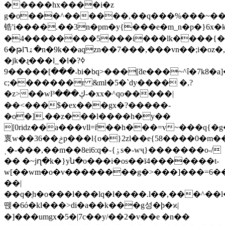
�����hx����i�z
g�o���^������,��q���%���~�
锆'i����.��3n�pm�y{���e�m_n�p�}6x�k
�4��������5���i���lk����{�
6�թlۿ٦�n�9k��aqzn��7���,���vn��;i�oz�,�����an�mθ}3}
�jk�ɻ���l_�l�ߦ?
˖���]�����9bi�bq>���[ƌe���~^î�7k8�a]�ȏ��ˎ�m
c;�������r &ml�5�`dy���� �,?
�z>��wlڮ���³-�xx�^qo�����|
��<���$�ex���gx�?�����-
�o�],��z���l����h�y��
[0ridz��a���vll=ȓ��h���=v~���q{�
褱w��36��ݲp���l{o�}2zl��e{58����0�m�����mk��2�p�^�l޶�ֶq��f�jݚx��x�k�ܦ��faæ�[�ݖ1�:h�q�����k�r���e�
ˌ�-���,��m��8ei6:q�-{ٶs�-wҷ}�������o-/
�� �~jղ�k�}yն�o���i�os��ī4�������t-
w[��wm�o�v��������g�>���]���=6��eϰ
��|
��q�ֻh�o���l���lq�l����.l��,���^��l�
뗁�6ό�kl���>di�a��k���g성�ϸ�ϰ|
�]���umgx�5�|7c��y/��2�v��e �n��