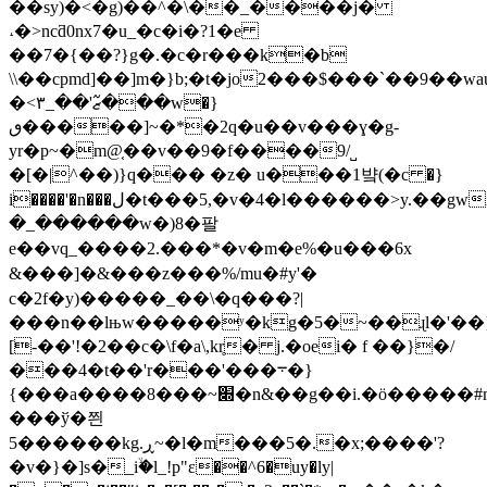
��sy)�<�g)��^�\��_����j�
˔�>ncƌ0nx7�u_�c�i�?1�e
��7�{��?}g�.�c�r���k�b
\\��cpmd]��]m�}b;�t�jo2���$���`��9��wa
�<ޒ߬'��_۳���w�}
ٯ�����]~�*�2q�u��v���ɣ�g-
yr�p~�m@֤��v�
�9�f����9/˽
�[�|^��)}q��� �z� u���1뱤(�c �}
i����'�n���ل�t���5,�v�4�l������>y.��gwi��f�q��հ�-
�_������w�)8�팔
e��vq_����2.���*�v�m�e%�u���6x
&���]�&���z� ��%/mu�#y'�
c�2f�y)�����_��\�q���?|
���n��lњw�����ʸ�kg�5�~��ɻl�'��
[-��'!�2��c�\f�a\,kr̥� j.�oei� f ��}�/
���4�t��'r���'���܋�}
{���a�
���8���~׍�n&��g��i.�ӧ�����#m$�9�y�ǳ-
���ў�쯴
5������kg.ڕ~�l�m���5�.�x;����'?
�v�}�]s�_iۙ�l_!p"ɛ
��^6�uy�ly|