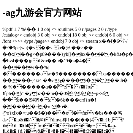
-ag九游会官方网站
%pdf-1.7 %³�� 1 0 obj <> /outlines 5 0 r /pages 2 0 r /type
/catalog>> endobj 3 0 obj <> endobj 18 0 obj <> endobj 6 0 obj <>
/font <>>> /type /page>> endobj 7 0 obj <> stream x��[۪�6}/
�?�9pe[wa(�s ��v p�@ ��>��
��x[��g<�p89���}yk[[�hx����k&t�ƿ
�bv4���)μ� &u��n�å9�s�4�
����w��%|
�������ow�9��������!xs�������o
�����{4zr4 �ޅ�����̠6 r�� ��l$�
� %������q��ް"z� (��?ru!
�`рh�?"�y oz��m��0$̔?2(~р⊹4
��ǩ��!9#0¶�z�6k���erd}n�!
�����=�rdܻ�5�-
@o}x[x�=:u��$�)���e�fmv�bs���鸴
ds~ �ip&��l^�@�`dmyp㢑1��|��)4(�h:}b܉?
�n!�=f��b�m���hx���g~ z�#p-
�1d�c�.{d.?��v&��<��-��4����r39�����c�0