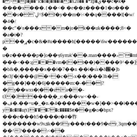
� >�p�j��"ic�o�[�r��s�;�x2o��`�*zp�ې��c�k�
����x���.{��<� �e��z����1�o���
� �s�`ڸ^$�f�y��m�\<��q����l[�w/
�4�/
��c"�\s���x�m�jo�k��uk����;8<�
�a�t�?
p��ړ�c�&�#u����h[�����\6w������0�
�
u�z�����p�]o��ӌ6ymӝ'��.man����ޅ`�mf��^��a������6�n���1�������2�n��x�
�b&�,����� x��l�7��n ��i�s֔x�ð֐�]b
�r3j'�|���@�=�c�-x��;���3h�|
�g��]��j�6j�����m:�-��|?
�jʒ��wxs�|��za��-
t3�3����͔�_e:���vw<��-
�ف�.��=u�_�n.�4������w�]��>��i����l�c�~��i[)�ڶrw�e�
y�e�8�uր}�'��7�c����$ԟ��g�o�bpx?
���e���h5����r�#�㸲
�������w9vܦk��9y���r���9�er˲3qm�����k������}g���z��r_p�q�(��x5�ǆ�,��ɼ��e�k]���5�>3o�l��ohp����[g
��^?����\<��