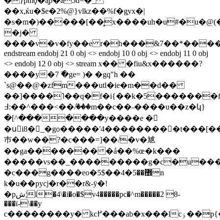
�}pmϙ�a̙p�a5d=�_
��x,ќu�$e�2%@}vlkz��%f�g̼vx�|
�s�m�)�����[��̟x����uh�u#�u�@(�
�j�
����v�v�fy��e r�h���&7��*����2h
endstream endobj 21 0 obj <> endobj 10 0 obj <> endobj 11 0 obj
<> endobj 12 0 obj <> stream x�� �fiu&x������?
����y�7 ߯�ge= )� �gq"h ��
`s@��@�zfm���utl�ie�m��d��
��]����˥��q�f�i{��k�5�������f�g�];�9�رc��;v�s�@ao
߃:��^���<��ٝ/���m��c��˶����u��z�կ}
�[^�������y����e �
�uُi8�_�go�����'4���������t���[�
巿��w��?�c���=]��/�v�㝿
��ga������� �á��%œ�k���
�����vs��_���������g�c�u��
�c���g����eo�5$��޾��5�4n
k�u��pycj�r��r&-ӱ�!
�pش¦l�4\�i�o�$v4�����pc�^m�����2 8-
���ϊ-\��y
c��������y� kc߂���ab�x���lcۏ��p{��fڼeó,