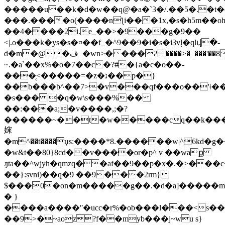
�����u��k�d�w��q@�a�`3�/.��5�.�t
���.����o(����nƪi���1x,�s�h5m��
��4����2i.e_��>�9���g�9��
<|.o���k�ys�s�¤��f_�^9��9�i�s�i3vļ�qlվ�-
d�m�@�ف_�wn>����ϩ����>�_���'��8�=t��=��g�v�u�����r�q��"�gy�
~.�a`��x%�o�7��c�?#�{a�c�o��-
���̨<�����=�z�נ��p�}
��b���b^��7>�v���qf���o��'ǂ���
�s��� |�q�w\s���%��
��:���a;�v����,;�?
������~��t�w�����cq��k���
㛽
�m^��t����џs:����*8.������w|^6kd�g
�w&t��80}8cd��v����or�p^ v ��waք
ԓta��^wjyh�qmzq��af��9��p�x�.�>���
��}:svni)��q�9 ��9���2rm}
$���0�on�m�����g��.�d�a]�����m�
� }
����a����ʺ�ucc�r%�ob���l���<s�
��9>�~aoz?f��myb���j~wu s}