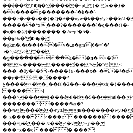
��ܽq��מ��)�j������~pl_ {�tܫ��}�
�w����p�������{�k��}
���>�z��z��{�#j�ܭ��nyw�k��y\y>��ǎy\1��,s��c`����d�/
������*x ְ���?�������]�q���(}�-
�қ�k�@[������� �2x~p!�5�-
��jp9x�֜'�>�g�
�gkm�.�t��4��v�ߺn�gm]|6�=`�'
p�^}4v>��
�ջ������>��a�
�п� >�?
�$w���� ������ ?s�ƀ<|
���_�0y�^�f~����{a~���x�_�,�⁵�o�
��p�^> �����?
غ����>��_��fa'�2��~���=xh¡�{��
����<|
���^���{���/8�b�5��m8��<
�������
����/%x�?
��%����9\yԃ�r�������wy0�
�_z����>���e
������k{����
���=|)� ��� /z��^�v>{p��
���=x��e ���
�.���?