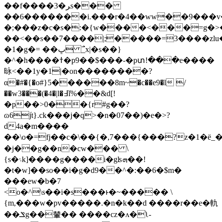
��f����3�ﺮs���
��6�������i.���r�4��ww��9���v�
�;���z�c�s�:�{w����<���=g�>
��<��s��7����|;�����=3����zlu�
�1�g�= ��ڀ ߯_x|�s��}
�^�h����ߙ�p9��$���-�pտ!���e����
昹<��1y�1|�on��������?
α�#�{�o#}5������8m~�c��e9�l /
��w3���(�4�|l�߃ǐ%��&d[!
�p��>0��{r#g��?
ɷ6߭jt}.ck���j�q>�n�07��)�e�>?
d4a�m����
��\o�=fj��c�\��{�,7���{���?z�1�ё_��
�j��g��n�cw��� \
{s�܈k]����g����i�gʪܗ��!
�t�w]��so��i�g�d9��^�:��6�$m�
���ew�b�7
<o�^\s��i�s���ͱ�~����� \
{m,���w�pv�����.�n�k��d ����r��e�軌
��ݏg��輦�� ����cz�ʌ�ׄʅ-