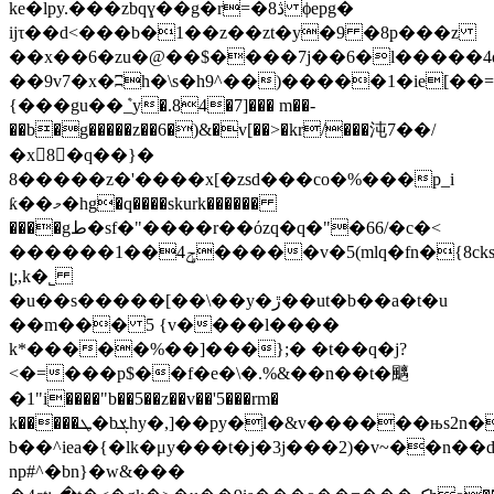
ke�lpy.���zbqɣ��g�r=�ڎ8 ϕepg�
ijτ��d<���b�1��z��zt�y�9 �8p���z
��x��6�zu�@��$����7j��6�l�����4qi
��9v7�x�ʭh�\s�h9^��)�����1�ie[��=
{���gu��ܶ_y�.84�7]��� m��-
��b�g�����z��6�)&�v[��˃�kr/���沌7��/
�x8�q��}�
8�����z�'����x[�zsd���co�%���p_i
ƙ��މ�hg�q����skurk������
����gط�sf�"����r��όzq�q�"�66/�c�<
������1��4ݯ�����v�5(mlq�fn�{8cks�<�;
լ;,k�˾
�u��s�����[��\��y�ڙ��ut�b��a�t�u
��m��� 5 {v����l����
k*�����%��]���};� �t��q�j?
<�=���p$��f�e�\�.%&��n��t�䬜
�1"i����"b��5��z��v��'5���rm�
k�����ܛ�bܮhy�,]��py�l�&v������њs2n�ypۄ����w��-
b��^iea�{�lk�μy���t�j�3j���2)�v~��n��d'�қ�a968i
np#^�bn}�w&���