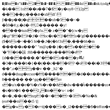
�(�hn�o"k��v2�'�s�~��\�,.��k��4u\��
�k�� l:o��s��7�$�y�oy8>(2p
��]��p;���ǣ�xhdl`/
ў��p��j�q��xb�5��<�
�ۢb9�#,y,�d�<,����� �y!
����tuzd'i�p!u.� z��"�[сw�y
j�gt"$�l #�;f�<oc�r�)'�o�'g0����
($�ho�<��5 ht��,f�(�b!3x�,���bh�m
�����a���" "m@q�� (�y�'a��b��
'�"�6�誒 :8ib�����s���t�e*
{d��(����,�"��0o���yꬣ!
�3�v���b�{��(��c���6^�o0��i�3\�
��",o�ʒ��v �� _h2 '�
d���dsug�ecsor�]�����\�d��n��t��
8����� ��^gq���uv
x�u/x��e�%�x%�v��&�dw���֯s�����
�z�bf�6 ���ݛ2�m��\s< n�!
�v�,;��c�nzp��<��=�3%�%s�&
(eo#��m��i5 \[|
�g�wy�0�r=tij���o�_i2����$�tr