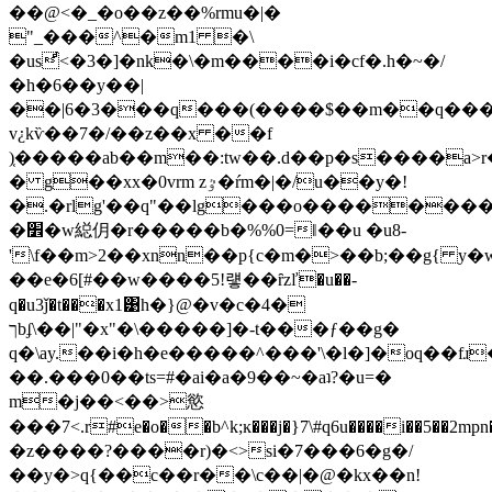
��@<�_�o��z��%rmu�|�
"_���^�m1 �\
�usͩ<�3�]�nk�\�m����i�cf�.h�~�/
�h�6��y��|
��|6�3���q���(����$��m��q��
v¿kѷ��7�/��z��x ��f
)͔�����ab��m��:tw��.d��p�s����a>
� g��xx�0vrm zٷ�ŕm�|�/u��y�!
�.�rlg'��q"��lg���o������
�׾�w縂仴�r�����b�%%0=ǁ��u �u8-
'\f��m>2��xnn��p{c�m�>��b;��g{ y�w
��e�6[#��w����5!럫��ȓzľ�u��-
q�u3ǰ�t���x1͹h�}@�v�c�4�
ךbʄ\��|"�x"�\�����]�-t���ƒ��g�
q�\ay.��i�h�e�����^���'\�l�]�oq��f
��.���0��ts=#�ai�a�9��~�aʇ?�u=�
m�j��<��>慾
���7<.r#e�o��b^k;ĸ���j�}7\#q6u����i��5��2mpn�u��9��k5�l�5ym�>��}q����9fr
�z����?����r)�<>si�7���6�g�/
��y�>q{��c��r��\c��|�@�kx��n!