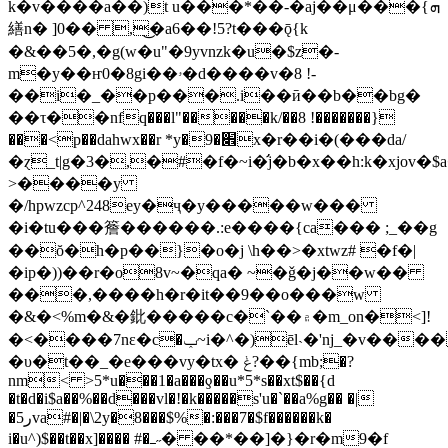
k�v����a��)t u���*��-�aj��μ���{ܗ
繕n� ]0�� ,�͜a6��!5?t���ǭ{k
�&��5�,�g(w�u"�9yvnzk�u�$z�-
m�y��ҥ0�8gi��ۥ�d����v�8 !-
��i�_��p���.i��ӣ��b��bg�
��τ��nfq���l"�����k/��8 !�������}
���<p��dahwx��r *y�׎�9x�r��i�(���da/
�ɀ_t|g�3�,�#�f�~i�̛j�b�x��h:k�xj
>����y
�/hpwzcp^248ey�ҷ�y�����w���
�i�tu���簷������.:e����{ca��� ;_��g
��ŏ�h�p��}�o�j \h��>�xtwz# �f�|
�ip�))��r�o8v~�qa� ~�ǧ�j��w��
���,����h�r�it��9��o���w
�&�<%m�&�鈚�����c�`��۾�m_on�<]!
�<����7nε�c�ݕ~i�^�)ēl˴�'nj_�v����
�υ�t��_�e���vy�tx� ݟ?��{mb;�?
nm< >5*u���1�a���ƍ��u*5*s��xt$��{d
�t�d�i$a��%��d���vl�!�k�����s'u�`��a%g�� �|
�ر5va#�|�\2y�8���$%�:���7�$f������k�
i�u^)$��t��x]���� #�ߺ˶� ��*��]�}�r�m9�f