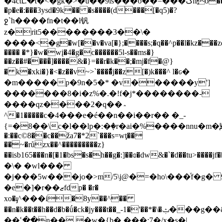
�4ctւ.�t�<�gk�>�u��9is���o��=���کhٕo����>�v����d�p
�p�e�:���3ysd�9k�� �s����(d���[�q5)�?
ջ`h����fn�t��l钒
z�rit5��������3��\�
����<ֵ�g�w[��v�va[�};����s;�q��^p��l�kz���zq
���� �*}�w�wį�4�g�c������5l-s��ms�}
��z��#����̎]����&�}=��r�k��;�mj�f�@}
� k�xki�}�<�z��v~>`����ͩj��z[�)k���^ l�ԍ�
�m�����p�9n�5�* �v������y']
�������8�i�z%�.�!f�j*��������-
����qz����2�q��؞
^�1�����c�4���e�é��n��i��r�� �_-
{=�8��\c�l��lp�:�ٜ�r�ai�%����nnu�m�Ԭ
�:��c©8��c��ža7�*2`���s=wţ��
��~�růzx��^���������z}
��isb165���n�[�1�bs�s�h��g�:]��ɞ�dw&�`�d��tu>����jf���t���9�
�\� �wl���
�j���5w���jo�>m/5\j@�=�ho\���ͮf�g� 
�e�]�r��ޒfdp� �r�
xo�ֈ^���i�8y��^��
��n�k��t��h��d�b�ǘ�ck�jy���t��_-1�'��*�\�ݑ���g��&a��h�<�w]�xmsj��(c�s]ҭn��6�lo�%]5�q-
��ՙ��n�� �w�{b�.���;7�/x�s�|