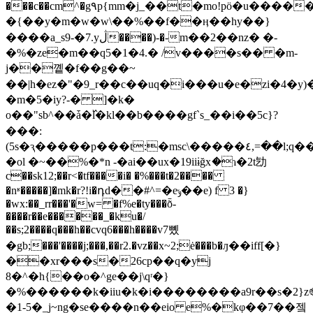
���c��cm^�g۹p{mm�j_��t�mo!pö�u����
�{��y�m�
w�w\��%��f��ӊ��hy��}
����a_s9-�7.yڷ����)-�-m��2��nz� �-
�%�ze�m��q5�1�4.� /v����s�� �m-
j��꼩�f��g��~
��|h�ez�"�9_r��c��uq�i���u�e�zi�4�y)�
�m�5�iy?-� ]�k�
o��"sb^��ǡ�߰l�kl��b����gf`s_��i��5c}?
���:
(5s�ԇ�����p���t:�msc\�����٤,=��l;q���l��%u�u�ey���]�:-
�ol �~��%�*n -�ai��ux�19iiɨğxަ�ɿ�2t㔕
c��sk12;��r<�tf����i� �%���t�2����
�nʶ�����]�mk�r?!i�դd��#^=�eݸ��e) f 3 �}
�wx:��_rr���'�w= �f%e�ty���ȭ-
����r��e������_�ku�/
��s;2����q���h��cvq6���h����v7뼸
�gb;���'����j;���,��r2.�vz��x~2;ė���b�ԓ��iff[�}
��xr���s�26cp��q�yj
8�^�h{��o�^ge��j\qʳ�}
�%������k�iiu�k�i��������a9r��s�2}z֎�
�1-5�_j~ng�se����n��eio e%�kφ��7��젴