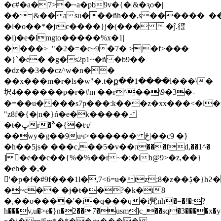
�ͼ#�a�|7>�~a�pb9v�{�|&�ԇo�|
��=|&��asu���ñh��,s������_��
�l�o��*�jrc����}j�(��� |�ĵ.徰
�i)�e�lmgto�����%x�1|
����>_"�2�=�c~9�7� >|�f>���
�}`�e� �g�s2p1~�ñ�b9��
�ǳ��3��cz^w�n��
��x���m�r�ls�w"�.t�ք��1����l���\�
㘮4������p�r�#m ��r^��\9�3�
-
�=��u����s7p���:ҟ���z�xx���<�l�
"z8f�{�|n�}ń�e�k�����
�t�ڀr�ׯ�{�tԇ/
��wy�g��9uч>������ ځ|��c9 �}
�h��5js� ���c,��5�v��π���fd,��1^�
]�e��c��{%�%��r~�;�lh@9>�z,��}
�eh� �,�
𩧔'�p�f�#9f���1l�,7<6=u�tz;8�z��ڋ�}hϩ�r{�}w�u��?m�f�iay'k���{�k�����s&�k6�]���{?
�~c�� �j�t��?�k�t8
�,��o����'�i�q���q�i髠nh�=�!�:?
h���v,u�>e�}n�2��7�usm]c_��sq�3����x�y=