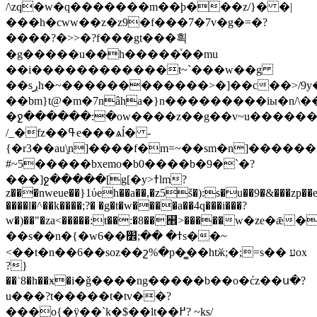
/\zq�w�q�������m��þ���z/}� �|
���h�cww��z�z9�f���7�7v�g�=�?
����?�>>�?f���gt���흭
�g�����u��h�����ͮ��mu
��i������������t~`���w��g
��sڔh�~������������>�]��c��>/9y���6hf��
��bm}t@�m�7nâha�}n���������iы�n/\�
�ջ������:�ow����z��g��v~u��������9����ջw~&
/_�fz��ߟe���ѧĺ� -
{�r3��au\͍n]����f�m=~��sm�n]�����
#~5�����bxemo�b0����b�9�`�?
���]ջ�����[g[�y>ߙlm?
z���nweue��}1ύeh��a��,�z5š�):s�u��9�&���zp��
����l�^��k����;?� �g�t�w����a��4q���i���?
w�)��"�za<�����:t��:�8��꯮>�����w�ze�ǣ�
��s��n�{�w6��ߙ� ��;׾s��~
<��t�n��6��soz��շ%�p�͇��htӂ;�;=s�� עox
?}
��ʿ8�h��ӿ�i�ǧ����ng�����b��o�ܰcz��ս�?
u���?t�����t�tv��?
���o{�ÿ��`k�$��lt�
�߂? ~ks/