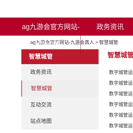
ag九游会官方网站-
政务资讯
ag九游会官方网站-九游会真人
>
智慧城管
九游会真人
智慧城
智慧城管
政务资讯
数字城管运
数字城管运
智慧城管
数字城管运
互动交流
数字城管运
数字城管运行
站点地图
数字城管运行