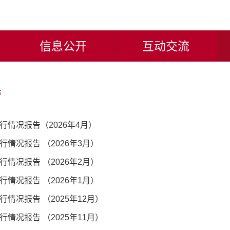
信息公开
互动交流
管
行情况报告（2026年4月）
行情况报告 （2026年3月）
行情况报告 （2026年2月）
行情况报告 （2026年1月）
情况报告 （2025年12月）
情况报告 （2025年11月）