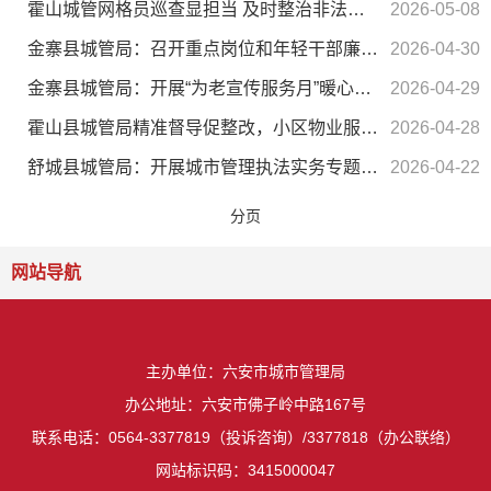
霍山城管网格员巡查显担当 及时整治非法种植及私占公共空间行为
2026-05-08
金寨县城管局：召开重点岗位和年轻干部廉政谈话会
2026-04-30
金寨县城管局：开展“为老宣传服务月”暖心活动
2026-04-29
霍山县城管局精准督导促整改，小区物业服务焕新貌
2026-04-28
舒城县城管局：开展城市管理执法实务专题培训
2026-04-22
分页
网站导航
主办单位：六安市城市管理局
办公地址：六安市佛子岭中路167号
联系电话：0564-3377819（投诉咨询）/3377818（办公联络）
网站标识码：3415000047