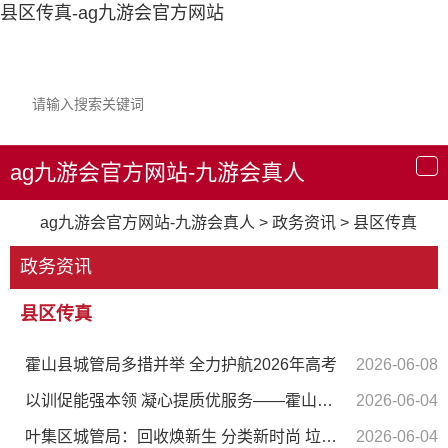
县区传真-ag九游会官方网站
ag九游会官方网站-九游会真人
导
航
ag九游会官方网站-九游会真人
>
政务资讯
>
县区传真
政务资讯
县区传真
霍山县城管局多措并举 全力护航2026年高考
2026-06-08
以训促能强本领 凝心提质优服务——霍山县开展物业服务专题培训
2026-06-04
叶集区城管局：回收焕新生 分类新时尚 垃圾分类宣传进社区入民心
2026-06-04