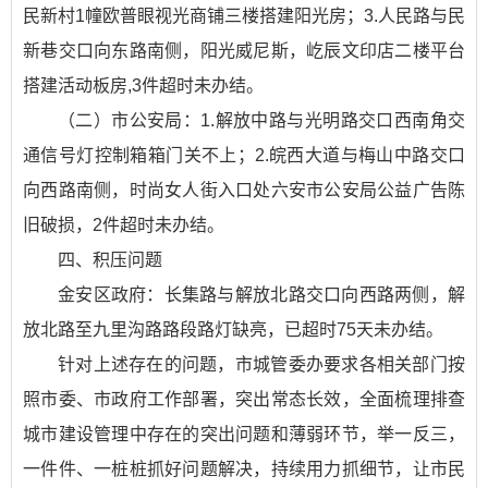
民新村1幢欧普眼视光商铺三楼搭建阳光房；3.人民路与民
新巷交口向东路南侧，阳光威尼斯，屹辰文印店二楼平台
搭建活动板房,3件超时未办结。
（二）市公安局：1.解放中路与光明路交口西南角交
通信号灯控制箱箱门关不上；2.皖西大道与梅山中路交口
向西路南侧，时尚女人街入口处六安市公安局公益广告陈
旧破损，2件超时未办结。
四、积压问题
金安区政府：长集路与解放北路交口向西路两侧，解
放北路至九里沟路路段路灯缺亮，已超时75天未办结。
针对上述存在的问题，市城管委办要求各相关部门按
照市委、市政府工作部署，突出常态长效，全面梳理排查
城市建设管理中存在的突出问题和薄弱环节，举一反三，
一件件、一桩桩抓好问题解决，持续用力抓细节，让市民