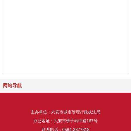
网站导航
主办单位：六安市城市管理行政执法局
办公地址：六安市佛子岭中路167号
联系电话：0564-3377818