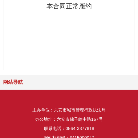
本合同正常履约
网站导航
主办单位：六安市城市管理行政执法局
办公地址：六安市佛子岭中路167号
联系电话：0564-3377818
网站标识码：3415000047