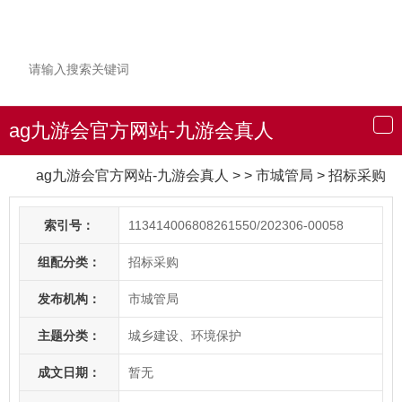
ag九游会官方网站-九游会真人
导
航
ag九游会官方网站-九游会真人
> > 市城管局
>
招标采购
索引号：
113414006808261550/202306-00058
组配分类：
招标采购
发布机构：
市城管局
主题分类：
城乡建设、环境保护
成文日期：
暂无