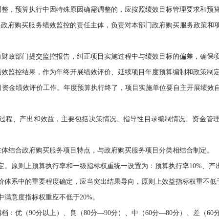
调整，预算执行中因特殊原因确需调整的，应按照绩效目标管理要求和预
体是政府购买服务绩效监控的责任主体，负责对本部门政府购买服务政策和
向财政部门提交监控报告，纠正项目实施过程中与绩效目标的偏差，确保
绩效监控结果，作为年终开展绩效评价、延续项目年度预算编制和政策制
目资金绩效评价工作。年度预算执行终了，项目实施单位要自主开展绩效
过程、产出和效益，主要包括决策情况、指导性目录编制情况、资金管
主体结合政府购买服务项目特点，与政府购买服务项目分类相结合制定。
。原则上预算执行率和一级指标权重统一设置为：预算执行率10%、产出指
价体系中的重要程度确定，应当突出结果导向，原则上效益指标权重不低于
满意度指标权重应不低于20%。
：优（90分以上）、良（80分—90分）、中（60分—80分）、差（60