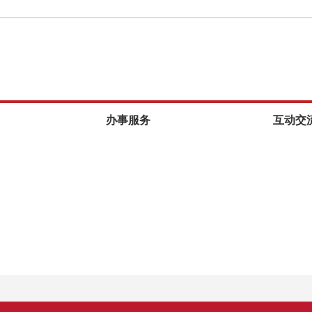
办事服务
互动交