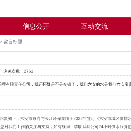
信息公开
互动交流
>
留言标题
道
浏览次数：2761
治理有限责任公司，我还怀疑是不是交错了，我们六安的水是我们六安宝
回复如下：六安市政府与长江环保集团于2022年签订《六安市城区供排
谢您对我们工作的关注与支持，如有疑问，请联系我公司24小时供水服务热线