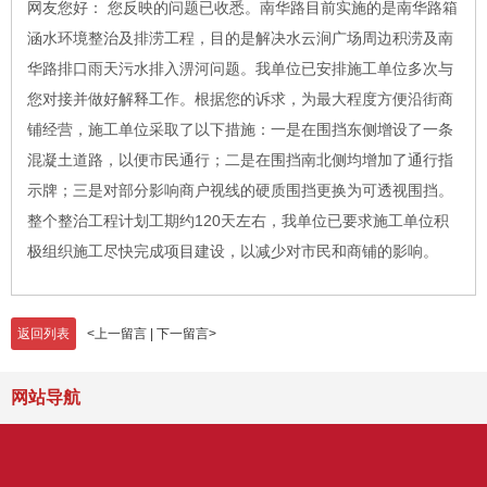
网友您好： 您反映的问题已收悉。南华路目前实施的是南华路箱
涵水环境整治及排涝工程，目的是解决水云涧广场周边积涝及南
华路排口雨天污水排入淠河问题。我单位已安排施工单位多次与
您对接并做好解释工作。根据您的诉求，为最大程度方便沿街商
铺经营，施工单位采取了以下措施：一是在围挡东侧增设了一条
混凝土道路，以便市民通行；二是在围挡南北侧均增加了通行指
示牌；三是对部分影响商户视线的硬质围挡更换为可透视围挡。
整个整治工程计划工期约120天左右，我单位已要求施工单位积
极组织施工尽快完成项目建设，以减少对市民和商铺的影响。
返回列表
<
上一留言
|
下一留言
>
网站导航