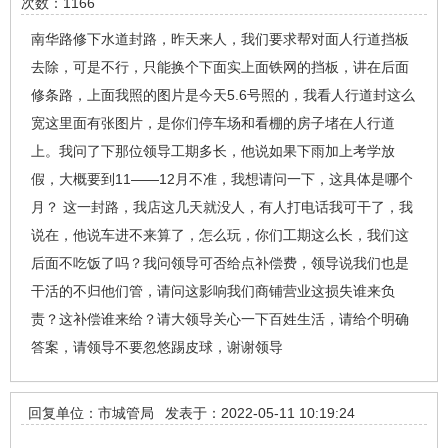
次数：1166
南华路修下水道封路，昨天来人，我们要求帮对面人行道挡板
去除，可是不行，只能换个下面实上面铁网的挡板，讲在后面
修条路，上面我照的图片是今天5.6号照的，我看人行道封这么
宽这里面有张图片，是你们停车场和看棚的房子堵在人行道
上。我问了下那位领导工期多长，他说如果下雨加上考学放
假，大概要到11——12月不准，我想请问一下，这具体是哪个
月？ 这一封路，我店这几天就没人，有人打电话我可干了，我
说在，他说车进不来算了，怎么玩，你们工期这么长，我们这
后面不吃饭了吗？我问领导可否给点补偿费，领导说我们也是
干活的不归他们管，请问这影响我们商铺营业这损失谁来负
责？这补偿谁来给？请大领导关心一下百姓生活，请给个明确
答案，请领导不要忽悠踢皮球，谢谢领导
回复单位：市城管局
发表于：2022-05-11 10:19:24