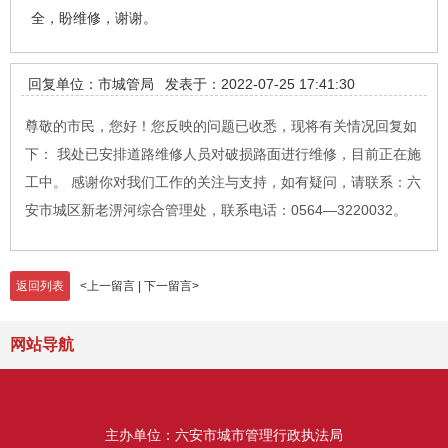
全，盼维修，谢谢。
回复单位：市城管局
发表于：2022-07-25 17:41:30
尊敬的市民，您好！您反映的问题已收悉，现将有关情况回复如
下： 我处已安排道路维修人员对破损路面进行维修，目前正在施
工中。 感谢你对我们工作的关注与支持，如有疑问，请联系：六
安市城区新老淠河综合管理处，联系电话：0564—3220032。
返回列表
<
上一留言
|
下一留言
>
网站导航
主办单位：六安市城市管理行政执法局