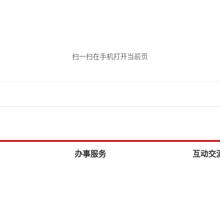
扫一扫在手机打开当前页
办事服务
互动交