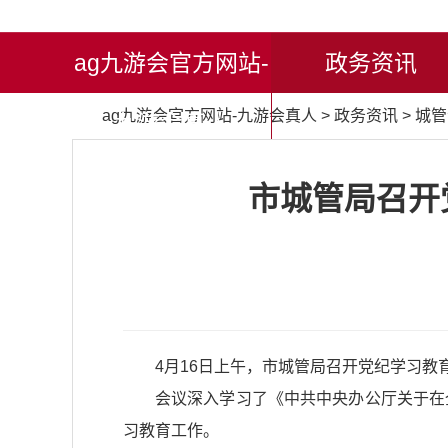
ag九游会官方网站-
政务资讯
ag九游会官方网站-九游会真人
>
政务资讯
>
城管
九游会真人
市城管局召开
4月16日上午，市城管局召开党纪学习
会议深入学习了
《中共中央办公厅关于在
习教育工作。