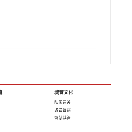
流
城管文化
队伍建设
城管督察
智慧城管