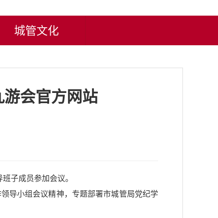
城管文化
九游会官方网站
导班子成员参加会议。
作领导小组会议精神，专题部署市城管局党纪学