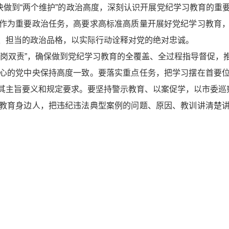
坚决做到“两个维护”的政治高度，深刻认识开展党纪学习教育的
作为重要政治任务，高要求高标准高质量开展好党纪学习教育
、担当的政治品格，以实际行动诠释对党的绝对忠诚。
一岗双责”，确保做到党纪学习教育的全覆盖、全过程指导督促，
心的党中央保持高度一致。要落实重点任务，把学习摆在首要
其主旨要义和规定要求。要坚持警示教育、以案促学，以市委巡察
教育身边人，把违纪违法典型案例的问题、原因、教训讲清楚