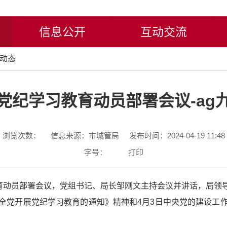
信息公开
互动交流
动态
党纪学习教育动员部署会议-ag
浏览次数：
信息来源：市城管局
发布时间：2024-04-19 11:48
字号：
打印
教育动员部署会议，党组书记、局长邹刚文主持会议并讲话，局领
全党开展党纪学习教育的通知》
精神和4月3日中央党的建设工