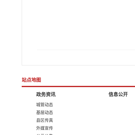
站点地图
政务资讯
信息公开
城管动态
基层动态
县区传真
外媒宣传