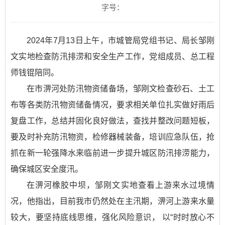
字号：
2024年7月13日上午，市城管局党组书记、局长邹刚
文实地检查防汛排涝和安全生产工作，党组成员、总工程
师钱锟陪同。
在市淠河处防汛物资储备场，邹刚文检查砂石、土工
布等各类防汛物资储备情况，要求相关单位扎实做好雨后
复盘工作，总结并固化良好做法，查找并整改问题短板，
要及时补充防汛物资，检修器械装备，培训应急队伍，抢
抓在新一轮强降水来临前进一步提升城区防汛排涝能力，
确保城区安全度汛。
在淠河橡胶中坝，邹刚文实地查看上游来水过境情
况，他指出，目前我市仍然处在主汛期，淠河上游来水量
较大，要坚持底线思维，强化风险意识， 以“时时放心不