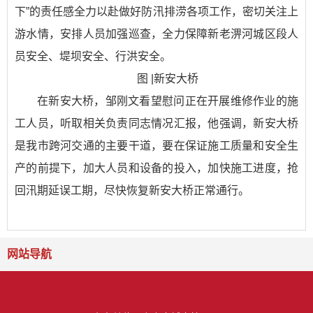
下”的责任感全力以赴做好防汛排涝各项工作，密切关注上
游水情，安排人员加强巡查，全力保障新老淠河城区段人
员安全、堤坝安全、行洪安全。
图 |新安大桥
在新安大桥，邹刚文看望慰问正在开展维修作业的施
工人员，听取相关负责同志情况汇报，他强调，新安大桥
是我市跨河交通的主要干道，要在保证施工质量和安全生
产的前提下，加大人员和设备的投入，加快施工进度，抢
回汛期延误工期，尽快恢复新安大桥正常通行。
网站导航