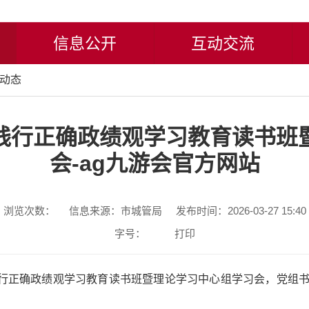
信息公开
互动交流
动态
践行正确政绩观学习教育读书班
会-ag九游会官方网站
浏览次数：
信息来源：市城管局
发布时间：2026-03-27 15:40
字号：
打印
和践行正确政绩观学习教育读书班暨理论学习中心组学习会，党组