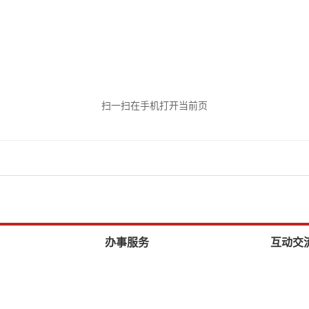
扫一扫在手机打开当前页
办事服务
互动交