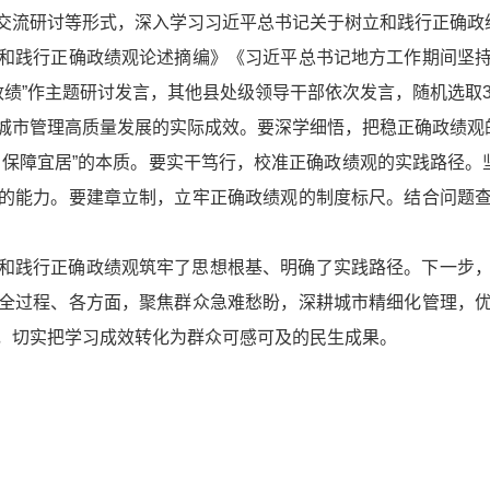
交流研讨等形式，深入学习习近平总书记关于树立和践行正确政绩
和践行正确政绩观论述摘编》《习近平总书记地方工作期间坚
么树政绩”作主题研讨发言，其他县处级领导干部依次发言，随机选
城市管理高质量发展的实际成效。要深学细悟，把稳正确政绩观的
保障宜居”的本质。要实干笃行，校准正确政绩观的实践路径。
的能力。要建章立制，立牢正确政绩观的制度标尺。结合问题
和践行正确政绩观筑牢了思想根基、明确了实践路径。下一步
全过程、各方面，聚焦群众急难愁盼，深耕城市精细化管理，
，切实把学习成效转化为群众可感可及的民生成果。