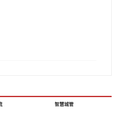
流
智慧城管