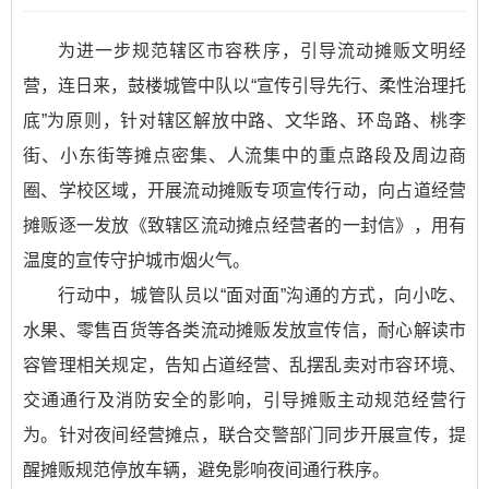
为进一步规范辖区市容秩序，引导流动摊贩文明经
营，连日来，鼓楼城管中队以“宣传引导先行、柔性治理托
底”为原则，针对辖区解放中路、文华路、环岛路、桃李
街、小东街等摊点密集、人流集中的重点路段及周边商
圈、学校区域，开展流动摊贩专项宣传行动，向占道经营
摊贩逐一发放《致辖区流动摊点经营者的一封信》，用有
温度的宣传守护城市烟火气。
行动中，城管队员以“面对面”沟通的方式，向小吃、
水果、零售百货等各类流动摊贩发放宣传信，耐心解读市
容管理相关规定，告知占道经营、乱摆乱卖对市容环境、
交通通行及消防安全的影响，引导摊贩主动规范经营行
为。针对夜间经营摊点，联合交警部门同步开展宣传，提
醒摊贩规范停放车辆，避免影响夜间通行秩序。