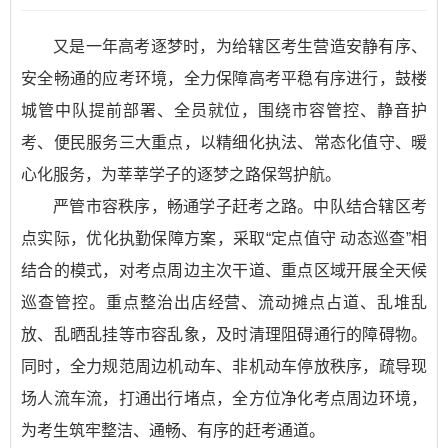
又是一年高考逐梦时，为给辖区考生营造安静有序、
安全畅通的应考环境，全力保障高考平稳有序进行，鼓楼
城管中队提前部署、全员就位，围绕市容管控、静音护
考、便民服务三大重点，以精细化执法、常态化值守、暖
心化服务，为莘莘学子的逐梦之路保驾护航。
严管市容秩序，畅通学子赶考之路。中队结合辖区考
点实际，优化执勤保障方案，采取“定点值守 动态巡查”相
结合的模式，对考点周边主次干道、重点区域开展全天候
巡查管控。重点整治出店经营、流动摊点占道、乱堆乱
放、乱晒乱挂等市容乱象，及时清理阻碍通行的障碍物。
同时，全力规范周边机动车、非机动车停放秩序，疏导现
场人流车流，打通出行堵点，全方位净化考点周边环境，
为考生筑牢整洁、通畅、有序的赶考通道。