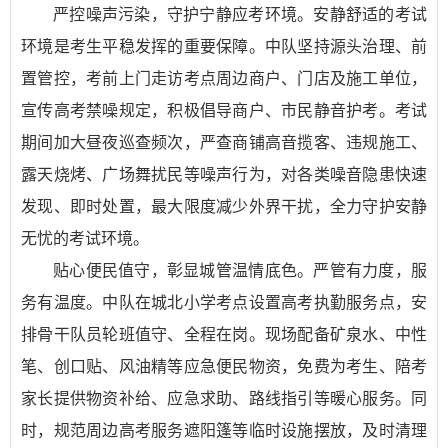
严控噪声污染，守护宁静应考环境。安静舒适的考试
环境是考生平稳发挥的重要保障。中队坚持源头治理、前
置管控，考前上门走访考点周边商户、门店及施工单位，
宣传高考禁噪规定，积极倡导商户、市民静音护考。考试
期间加大昼夜巡查频次，严查商铺高音揽客、违规施工、
露天烧烤、广场舞扰民等噪声行为，对各类噪音隐患快速
发现、即时处置，最大限度减少外界干扰，全力守护安静
无忧的考试环境。
贴心便民值守，彰显城管温情底色。严管有力度，服
务有温度。中队在城北小学考点设置高考执勤服务点，安
排骨干队员轮班值守、全程在岗。现场配备矿泉水、中性
笔、创口贴、风油精等应急便民物资，免费为考生、陪考
家长提供物资补给、应急求助、路线指引等暖心服务。同
时，规范周边高考服务遮阳篷等临时设施摆放，及时清理