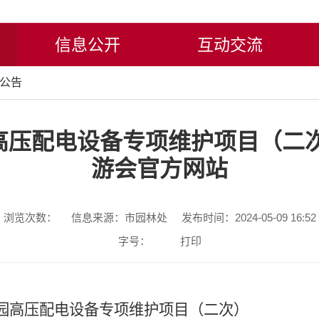
信息公开
互动交流
公告
园高压配电设备专项维护项目（二次
游会官方网站
浏览次数：
信息来源：市园林处
发布时间：2024-05-09 16:52
字号：
打印
公园高压配电设备专项维护项目（二次）