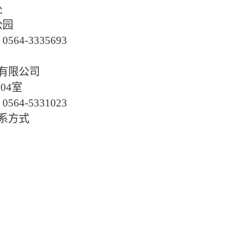
处
公园
：
0564-3335693
有限公司
04室
：
0564-5331023
联系方式