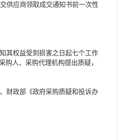
，成交供应商领取成交通知书前一次性
知其权益受到损害之日起七个工作
面形式向采购人、采购代理机构提出质疑，
、财政部
《政府采购质疑和投诉办