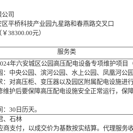
限公司
安区平桥科技产业园九星路和春燕路交叉口
（￥
38300.00元）
服务类
2024年六安城区公园高压配电设备专项维护项目
围：中央公园、滨河公园、水上公园、凤凰河公
求：对高压柜、变压器以及园区附属配电设施进
修维护后要保障高压配电设施安全正常运行，保
。
间
：
30日历天
。
君、石林
应商支付，以成交价为基数按实结算。代理服务