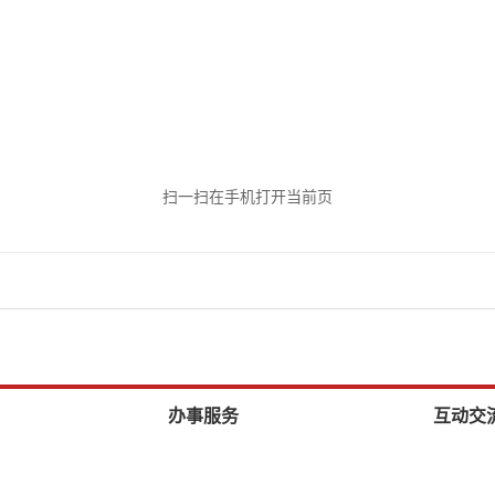
扫一扫在手机打开当前页
办事服务
互动交