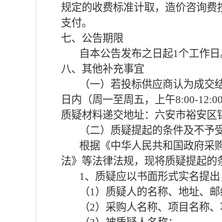
规定的收费标准计取，造价咨询费按
支付。
七、公告期限
自本公告发布之日起
1个工作日
八、其他补充事宜
（一）若投标供应商认为成交
日内（周一至周五，上午
8:00-
质疑材料递交地址：六安市裕安区锦成大厦
（二）质疑提起的条件及不予
根据
《中华人民共和国政府采
法》
等法律法规，现将质疑提起的
1、质疑应以书面形式实名提
（
1）质疑人的名称、地址、
（
2）采购人名称、项目名称