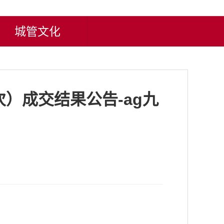
城管文化
）成交结果公告-ag九