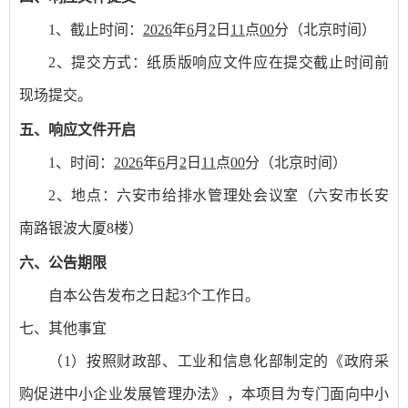
1、截止时间：
2026
年
6
月
2
日
11
点
00
分（北京时间）
2、提交方式：纸质版响应文件应在提交截止时间前
现场提交。
五、
响应文件开启
1、时间：
2026
年
6
月
2
日
11
点
00
分
（北京时间）
2、地点：六安市给排水管理处会议室（六安市长安
南路银波大厦8楼）
六、公告期限
自本公告发布之日起
3个工作日。
七、
其他事宜
（
1）按照财政部、工业和信息化部制定的《政府采
购促进中小企业发展管理办法》，本项目为专门面向中小