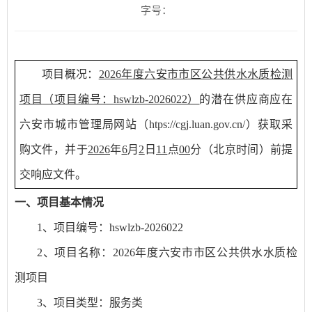
字号：
项目概况：
2026年度六安市市区公共供水水质检测
项目
（项目编号：
hswlzb-2026022
）
的潜在供应商应在
六安市城市管理局网站（
htps://cgj.luan.gov.cn/）获取采
购文件，并于
2026
年
6
月
2
日
11
点
00
分（北京时间）前
提
交
响应文件。
一、项目基本情况
1、项目编号：
hswlzb-2026022
2、项目名称：
2026年度六安市市区公共供水水质检
测项目
3、项目类型：
服务
类