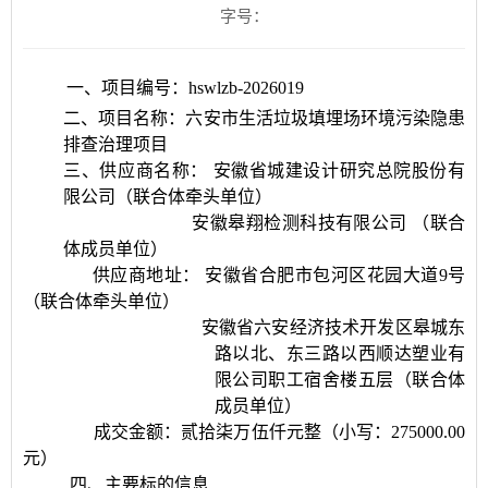
字号：
一、项目编号：
hswlzb-2026019
二、项目名称：六安市生活垃圾填埋场环境污染隐患
排查治理项目
三、供应商名称：
安徽省城建设计研究总院股份有
限公司
（联合体
牵头单位
）
安徽皋翔检测科技有限公司
（
联合
体成员
单位）
供应商地址：
安徽省合肥市包河区花园大道
9号
（联合体
牵头单位
）
安徽省六安经济技术开发区皋城东
路以北、东三路以西顺达塑业有
限公司职工宿舍楼五层
（
联合体
成员
单位）
成交金额：
贰拾柒万伍仟元整
（小写：
275000.00
元）
四、主要标的信息