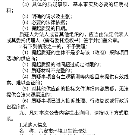
（
4）具体的质疑事项、基本事实及必要的证明材
料；
（
5）明确的请求及主张；
（
6）必要的法律依据；
（
7）提起质疑的日期。
质疑人为法人或者其他组织的，应当由法定代表人
或其委托代理人（需有委托授权书）签字并加盖公章。
2.有下列情形之一的，不予受理：
（
1）提起质疑的主体不是参与该（政府）采购项目
活动的供应商；
（
2）提起质疑的时间超过规定时限的；
（
3）质疑材料不完整的；
（
4）质疑事项含有主观猜测等内容且未提供有效线
索、难以查证的；
（
5）对其他供应商的投标文件详细内容质疑，无法
提供合法来源渠道的；
（
6）质疑事项已进入投诉处理、行政复议或行政诉
讼程序的。
九、凡对本次公告内容提出询问，请按以下方式联
系。
1.采购人信息
名
称：六安市环境卫生管理处