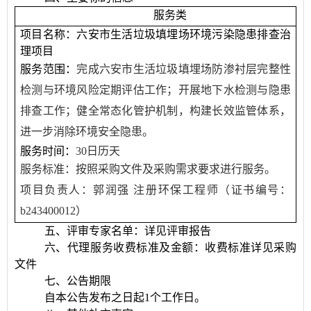
服务类
项目
名称：六安市生活垃圾填埋场环境污染隐患排查治
理项目
服务范围：
完成六安市生活垃圾填埋场防渗衬层完整性
检测与环境风险定期评估工作；开展地下水检测与隐患
排查工作；健全常态化管护机制，构建长效监管体系，
进一步消除环境安全隐患。
服务时间：
30日历天
服务标准：按照采购文件及采购需求要求进行服务。
项目负责人：
郭润强
注册环保工程师（证书编号：
b243400012）
五、评审专家名单：详见评审报告
六、代理服务收费标准及金额：收费标准详见采购
文件
七、公告期限
自本公告发布之日起
1个工作日。