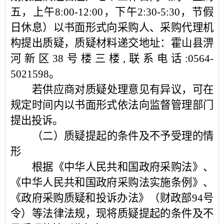
五，上午
8:00-12:00，下午2:30-5:30，节假
日休息）以书面形式向采购人、采购代理机
构提出质疑，质疑材料递交地址：霍山县淠
河新区38号楼三楼,联系电话:0564-
5021598。
若供应商对质疑处理意见有异议，可在
规定时间内以书面形式依法向监督管理部门
提出投诉。
（二）质疑提起的条件及不予受理的情
形
根据《中华人民共和国政府采购法》、
《中华人民共和国政府采购法实施条例》、
《政府采购质疑和投诉办法》（财政部
94号
令）等法律法规，现将质疑提起的条件及不