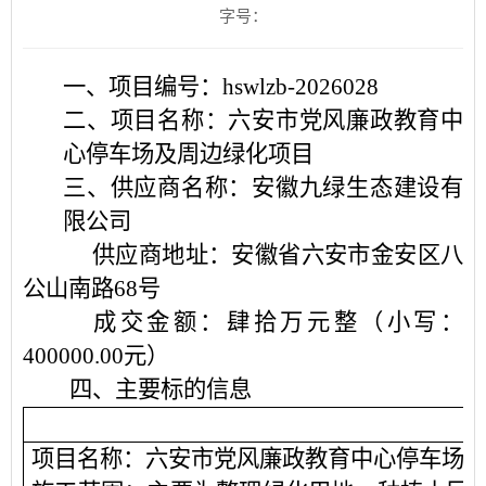
字号：
一、项目编号：
hswlzb-2026028
二、项目名称：六安市党风廉政教育中
心停车场及周边绿化项目
三、供应商名称：安徽九绿生态建设有
限公司
供应商地址：
安徽省六安市金安区八
公山南路
68号
成交金额：
肆拾万元整
（小写：
400000.00
元）
四、主要标的信息
项目
名称：六安市党风廉政教育中心停车场