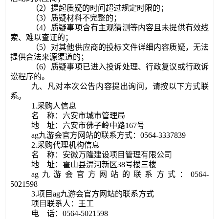
（
2）提起质疑的时间超过规定时限的；
（
3）质疑材料不完整的；
（
4）质疑事项含有主观猜测等内容且未提供有效线
索、难以查证的；
（
5）对其他供应商的投标文件详细内容质疑，无法
提供合法来源渠道的；
（
6）质疑事项已进入投诉处理、行政复议或行政诉
讼程序的。
九、凡对本次公告内容提出询问，请按以下方式联
系。
1.采购人信息
名
称：六安市城市管理局
地
址：六安市佛子岭中路
167号
ag九游会官方网站的联系方式：
0564-3337839
2.采购代理机构信息
名
称：安徽万隆建设项目管理有限公司
地
址：霍山县淠河新区
38号楼三楼
ag九游会官方网站的联系方式：
0564-
5021598
3.项目ag九游会官方网站的联系方式
项目联系人：王工
电
话：
0564-5021598