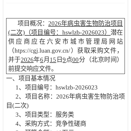
项目概况：
2026年病虫害生物防治项目
(二次)
（项目编号：
hswlzb-2026023
）
潜在
供应商应在六安市城市管理局网站
（
htps://cgj.luan.gov.cn/）获取采购文件
，
并
于
2026
年
6
月
15
日
9
点
00
分（北京时间）
前
提交
响应文件。
一、项目基本情况
1、项目编号：
hswlzb-2026023
2、项目名称：
2026年病虫害生物防治项
目(二次)
3、项目类型：服务类
4、采购方式：竞争性磋商