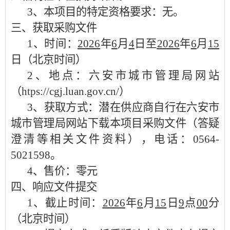
3、本项目的特定资格要求：
无。
三、获取采购文件
1、时间：
2026
年
6
月
4
日至
2026
年
6
月
15
日
（北京时间）
2、地点：
六安市城市管理局网站
（
htps://cgj.luan.gov.cn/）
3、获取方式：
潜在供应商自行在
六安市
城市管理局网站
下载
本项目采购文件（答疑
澄清等相关文件资料），电话：
0564-
5021598
。
4、售价：零元
四、响应文件
提交
1、截止时间：
2026
年
6
月
15
日
9
点
00
分
（北京时间）