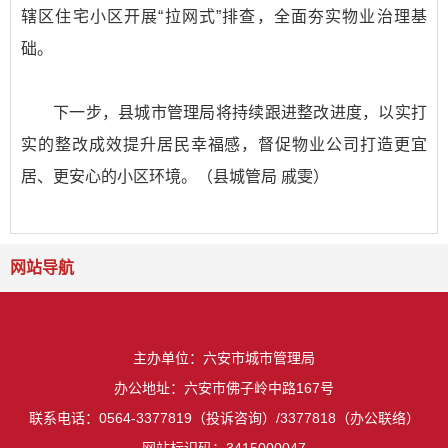
辖区住宅小区开展“拉网式”排查，全面夯实物业治理基
础。
下一步，县城市管理局将持续跟进整改进度，以实打
实的整改成效提升居民幸福感，督促物业公司打造更宜
居、更安心的小区环境。（县城管局 戚雯）
网站导航
主办单位：六安市城市管理局
办公地址：六安市佛子岭中路167号
联系电话：0564-3377819（投诉咨询）/3377818（办公联络）