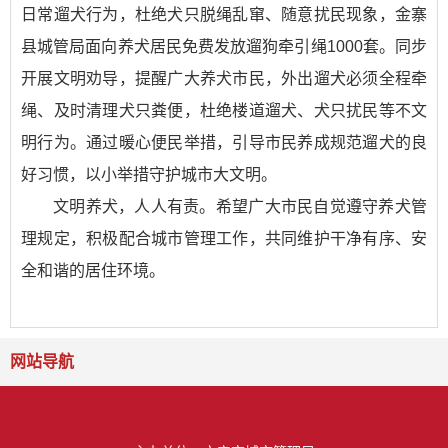
日常遛犬行为，杜绝犬只脱绳乱窜、随意扰民现象，金寨
县城管局面向养犬居民免费发放遛狗牵引绳1000套。同步
开展文明劝导，提醒广大养犬市民，外出遛犬必须全程牵
绳、及时清理犬只粪便，杜绝楼道遛犬、犬只扰民等不文
明行为。通过暖心便民举措，引导市民养成规范遛犬的良
好习惯，以小举措守护城市大文明。
文明养犬，人人有责。希望广大市民自觉遵守养犬管
理规定，积极配合城市管理工作，共同维护干净有序、安
全和谐的居住环境。
网站导航