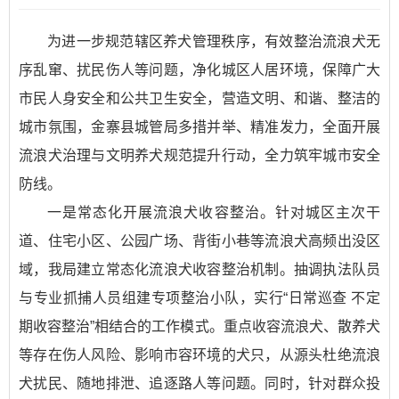
为进一步规范辖区养犬管理秩序，有效整治流浪犬无
序乱窜、扰民伤人等问题，净化城区人居环境，保障广大
市民人身安全和公共卫生安全，营造文明、和谐、整洁的
城市氛围，金寨县城管局多措并举、精准发力，全面开展
流浪犬治理与文明养犬规范提升行动，全力筑牢城市安全
防线。
一是常态化开展流浪犬收容整治。针对城区主次干
道、住宅小区、公园广场、背街小巷等流浪犬高频出没区
域，我局建立常态化流浪犬收容整治机制。抽调执法队员
与专业抓捕人员组建专项整治小队，实行“日常巡查 不定
期收容整治”相结合的工作模式。重点收容流浪犬、散养犬
等存在伤人风险、影响市容环境的犬只，从源头杜绝流浪
犬扰民、随地排泄、追逐路人等问题。同时，针对群众投