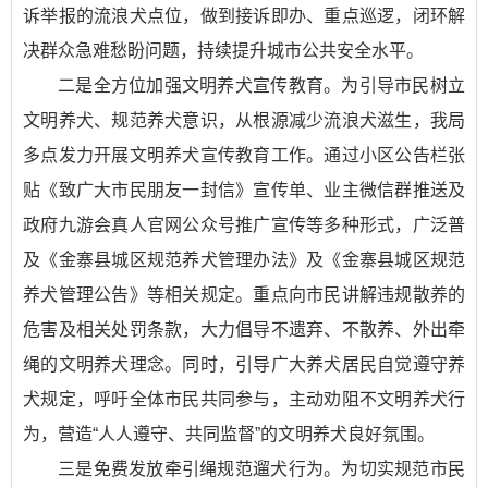
诉举报的流浪犬点位，做到接诉即办、重点巡逻，闭环解
决群众急难愁盼问题，持续提升城市公共安全水平。
二是全方位加强文明养犬宣传教育。为引导市民树立
文明养犬、规范养犬意识，从根源减少流浪犬滋生，我局
多点发力开展文明养犬宣传教育工作。通过小区公告栏张
贴《致广大市民朋友一封信》宣传单、业主微信群推送及
政府九游会真人官网公众号推广宣传等多种形式，广泛普
及《金寨县城区规范养犬管理办法》及《金寨县城区规范
养犬管理公告》等相关规定。重点向市民讲解违规散养的
危害及相关处罚条款，大力倡导不遗弃、不散养、外出牵
绳的文明养犬理念。同时，引导广大养犬居民自觉遵守养
犬规定，呼吁全体市民共同参与，主动劝阻不文明养犬行
为，营造“人人遵守、共同监督”的文明养犬良好氛围。
三是免费发放牵引绳规范遛犬行为。为切实规范市民