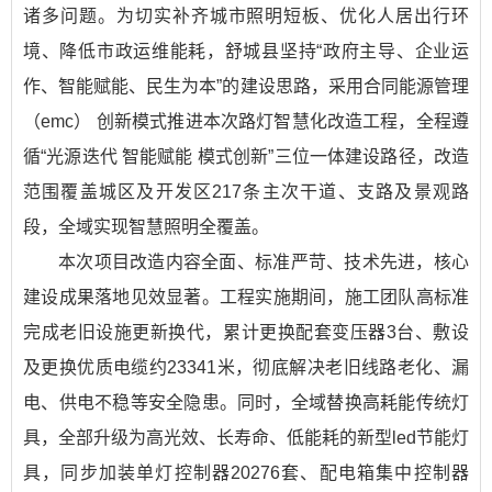
诸多问题。为切实补齐城市照明短板、优化人居出行环
境、降低市政运维能耗，舒城县坚持“政府主导、企业运
作、智能赋能、民生为本”的建设思路，采用合同能源管理
（emc） 创新模式推进本次路灯智慧化改造工程，全程遵
循“光源迭代 智能赋能 模式创新”三位一体建设路径，改造
范围覆盖城区及开发区217条主次干道、支路及景观路
段，全域实现智慧照明全覆盖。
本次项目改造内容全面、标准严苛、技术先进，核心
建设成果落地见效显著。工程实施期间，施工团队高标准
完成老旧设施更新换代，累计更换配套变压器3台、敷设
及更换优质电缆约23341米，彻底解决老旧线路老化、漏
电、供电不稳等安全隐患。同时，全域替换高耗能传统灯
具，全部升级为高光效、长寿命、低能耗的新型led节能灯
具，同步加装单灯控制器20276套、配电箱集中控制器