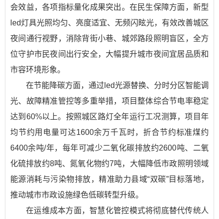
会效益，各项指标量化成果突出。在民生保障方面，新型
led灯具光照均匀、亮度适宜、无频闪眩光，有效改善城区
夜间通行视野，消除背街小巷、城郊路段照明盲区，全方
位守护市民夜间出行安全，大幅提升城市夜间宜居品质和
市容环境形象。
在节能降碳方面，通过led光源替换、分时分区智能调
光、故障精准管控等多重举措，项目整体综合节电率稳定
达到60%以上。按照城区路灯全年运行工况测算，项目年
均节约用电量可达1600余万千瓦时，折合节约标准煤约
6400余吨/年，每年可减少二氧化碳排放约2600吨、二氧
化硫排放约8吨、氮氧化物约7吨，大幅降低市政照明领域
能源消耗与污染物排放，精准助力县域“双碳”目标落地，
推动城市市政设施绿色低碳转型升级。
在运维成本方面，智慧化管控模式将彻底替代传统人