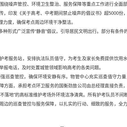
围绕噪声管控、环境卫生整治、服务保障等重点工作进行全面
传，印发《关于高考、中考期间禁止噪声的倡议书》超5000份
理力度，确保考点周边环境干净整洁。
多种形式广泛宣传“静音”倡议，引导居民文明出行。部分有条件
护考服务站，安排执法队员值守，为考生及家长免费提供饮用
听举报电话，及时处置城管领域影响高考的各类问题。
加强巡查管控，确保环境安静有序。物管中心充实巡查值守力量
障方面，承担考点环卫服务的国衡劲旅公司由总经理直接负责
圾不落地”的高标准维护考场外环境洁净清爽。所有护考队员不间
周边的巡查管控与服务保障，以扎实的行动、细致的服务，全