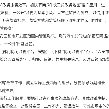
政务服务效率。加快“四电”和“长三角政务地图”推广应用，进
双随机、一公开”监管为基本手段、以重点监管为补充、以信用监
，明确监管标准、监管方式和监管措施（详见附件5、附件8）
管终身”。
安区和市开发区范围内管道燃气、燃气汽车加气站的“互联网 监
、一公开”日常监管。
部门协同监管平台—安徽）（下称:“协同监管平台”）、“六安市公
:“综合监管系统”），归集、反馈、共享相关信息，及时认领市
分离”改革工作，成立以局主要领导为组长，分管领导为副组长
顺利推进。
履行工作职责，要把行政许可事项的改革方式、具体改革举措
作的监督检查，对敷衍塞责、工作不力、延误改革、刁难市场主体