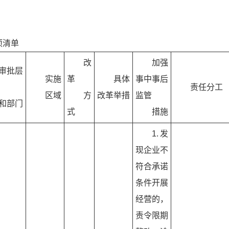
项清单
改
加强
审批层
实施
革
具体
事中事后
责任分工
区域
方
改革举措
监管
和部门
式
措施
1.发
现企业不
符合承诺
条件开展
经营的，
责令限期