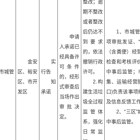
整改；逾
期不整改
或者整改
后仍达不
1、市城
申请
到要求
项审批发证、
人承诺已
的，依法
（含粪便）经
经具备许
金安
实
撤销行政
检查和考核评
可条件
市城管
区、裕安
行告
许可。
中事后监管；
的，经形
门
区、市开
知
2.构
集、运输经营
式审查后
发区
承诺
建生活垃
口)负责该事
当场作出
圾全过程
及信息反馈工
审批决
监管体
2、“三区
定。
系，强化
中事后监管。
日常监