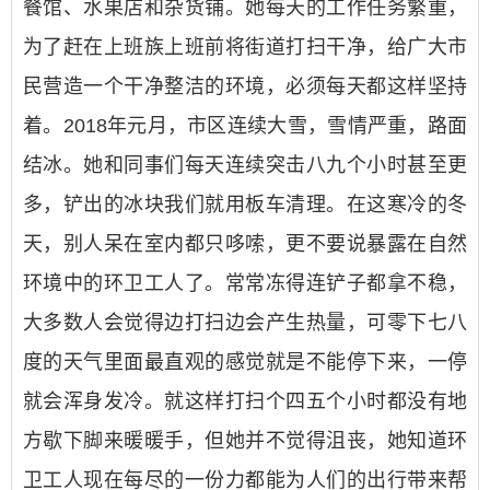
餐馆、水果店和杂货铺。她每天的工作任务繁重，
为了赶在上班族上班前将街道打扫干净，给广大市
民营造一个干净整洁的环境，必须每天都这样坚持
着。2018年元月，市区连续大雪，雪情严重，路面
结冰。她和同事们每天连续突击八九个小时甚至更
多，铲出的冰块我们就用板车清理。在这寒冷的冬
天，别人呆在室内都只哆嗦，更不要说暴露在自然
环境中的环卫工人了。常常冻得连铲子都拿不稳，
大多数人会觉得边打扫边会产生热量，可零下七八
度的天气里面最直观的感觉就是不能停下来，一停
就会浑身发冷。就这样打扫个四五个小时都没有地
方歇下脚来暖暖手，但她并不觉得沮丧，她知道环
卫工人现在每尽的一份力都能为人们的出行带来帮