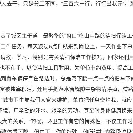
人去干，只是分工不同，“三百六十行，行行出状元”。
了城区主干道、最繁华的“窗口”梅山中路的清扫保洁工作
工作任务，每天凌晨5点钟就来到岗位上，一天作业下
请教、学习，特别是有关清扫保洁工作技巧，回家还利用
也不在乎，以使清扫工具耐用，为单位节约费用，提高
到有车辆停靠在路边时，总是弯下腰一点一点的把车下
窗被堵塞积污，还用手把落水窗缝隙中杂物清除掉，道
“城市卫生靠我们大家来维护，单位把任务交给我，就
环境，用辛勤的汗水、艰辛的劳动，甚至时身体健康换
很大的关系。”的确，环卫工作有它的特殊性，不仅工作
导致体质下降，但由于工作的特殊，他所清扫的路段垃圾