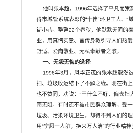
他叫张本超，1996年选择了平凡而崇
得市城管系统表彰的“十佳”环卫工人、
街小巷。整整22个春秋，他默默无闻的
业，用真情实意、言传身教引导人们热爱
舒适、爱岗敬业、无私奉献者之歌。
一、无怨无悔的选择
1996年3月，风华正茂的张本超毅然
扫、垃圾收运结下了不解之缘。刚在街上
也不赞同，劝说：“干什么不好，偏去扫
雨无阻，有时还不被市民群众理解，受一
垃圾、污染环境卫生，却得不到人们的理
用“宁愿一人脏，换来万人洁”的行业精