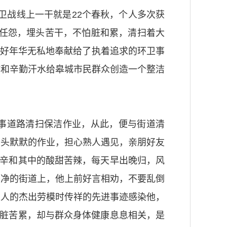
卫战线上一干就是22个春秋，个人多次获
劳任怨，埋头苦干，不怕脏和累，清扫着大
美好年华无私地奉献给了执着追求的环卫事
作和辛勤汗水给皋城市民群众创造一个整洁
从事道路清扫保洁作业，从此，便与街道清
着头默默的作业，担心熟人遇见，亲朋好友
艰辛和其中的酸甜苦辣，每天早出晚归，风
干净的街道上，他上前好言相劝，不要乱倒
工人的杰出劳模时传祥的先进事迹感染他，
然脏苦累，却与群众身体健康息息相关，是