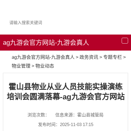
ag九游会官方网站-九游会真人
导
航
ag九游会官方网站-九游会真人
>
政务资讯
>
专题专栏
>
物业管理
>
物业动态
霍山县物业从业人员技能实操演练
培训会圆满落幕-ag九游会官方网站
浏览次数：
信息来源：霍山县城管局
发布时间：2025-11-03 17:15