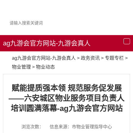
ag九游会官方网站-九游会真人
导
航
ag九游会官方网站-九游会真人
>
政务资讯
>
专题专栏
>
物业管理
>
物业动态
赋能提质强本领 规范服务促发展
——六安城区物业服务项目负责人
培训圆满落幕-ag九游会官方网站
浏览次数：
信息来源：市物业管理指导中心