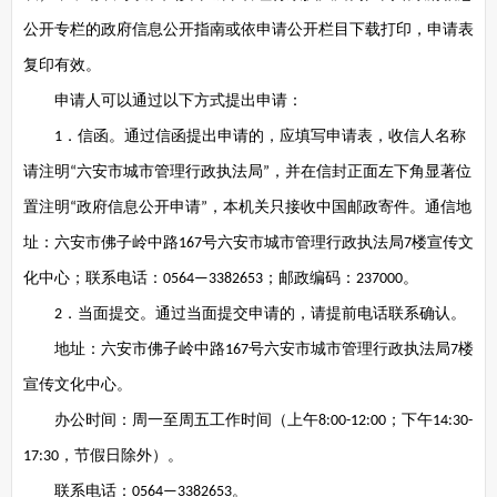
公开专栏的政府信息公开指南或依申请公开栏目下载打印，申请表
复印有效。
申请人可以通过以下方式提出申请：
．信函。通过信函提出申请的，应填写申请表，收信人名称
1
请注明
六安市城市管理行政执法局
，并在信封正面左下角显著位
“
”
置注明
政府信息公开申请
，本机关只接收中国邮政寄件。通信地
“
”
址：六安市佛子岭中路
号六安市城市管理行政执法局
楼宣传文
167
7
化中心；联系电话：
；邮政编码：
。
0564—3382653
237000
．当面提交。通过当面提交申请的，请提前电话联系确认。
2
地址：六安市佛子岭中路
号六安市城市管理行政执法局
楼
167
7
宣传文化中心。
办公时间：周一至周五工作时间（上午
；下午
8:00-12:00
14:30-
，节假日除外）。
17:30
联系电话：
。
0564—3382653