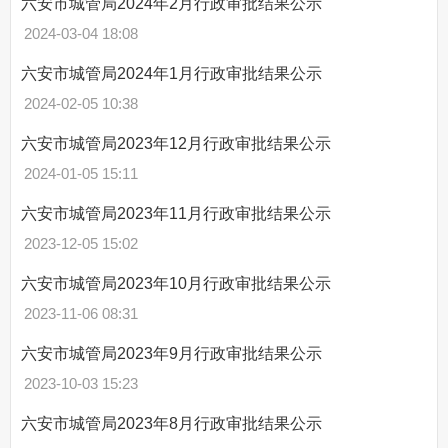
六安市城管局2024年2月行政审批结果公示
2024-03-04 18:08
六安市城管局2024年1月行政审批结果公示
2024-02-05 10:38
六安市城管局2023年12月行政审批结果公示
2024-01-05 15:11
六安市城管局2023年11月行政审批结果公示
2023-12-05 15:02
六安市城管局2023年10月行政审批结果公示
2023-11-06 08:31
六安市城管局2023年9月行政审批结果公示
2023-10-03 15:23
六安市城管局2023年8月行政审批结果公示