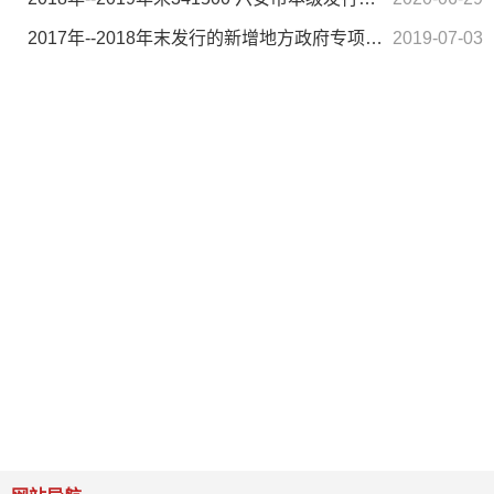
2017年--2018年末发行的新增地方政府专项债券情况表
2019-07-03